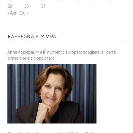
29
30
31
« Apr
Giu »
RASSEGNA STAMPA
Anne Applebaum e il momento europeo: scegliere la libertà
prima che sia troppo tardi