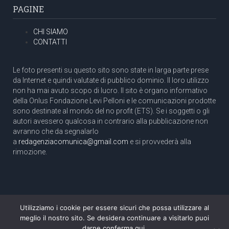
PAGINE
CHI SIAMO
CONTATTI
Le foto presenti su questo sito sono state in larga parte prese
da Internet e quindi valutate di pubblico dominio. Il loro utilizzo
non ha mai avuto scopo di lucro. Il sito è organo informativo
della Onlus Fondazione Levi Pelloni e le comunicazioni prodotte
sono destinate al mondo del no profit (ETS). Se i soggetti o gli
autori avessero qualcosa in contrario alla pubblicazione non
avranno che da segnalarlo
a
redagenziacomunica@gmail.com
e si provvederà alla
rimozione.
Utilizziamo i cookie per essere sicuri che possa utilizzare al
Copyright 2003 com.unica - Tutti i diritti riservati
meglio il nostro sito. Se desidera continuare a visitarlo puoi
Aut. Tribunale di Roma N. 466/2003 dell'11/11/2003
darne conferma qui.