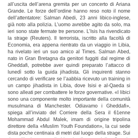
all’uscita dell’arena gremita per un concerto di Ariana
Grande. Le forze dell’ordine hanno reso noto il nome
dell’attentatore: Salman Abedi, 23 anni libico-inglese,
già noto alla polizia. L’uomo avrebbe agito da solo, ma
ieri sono state fermate tre persone. L’Isis ha rivendicato
la strage (Reuters). Il terrorista, iscritto alla facoltà di
Economia, era appena rientrato da un viaggio in Libia,
ha rivelato ieri un suo amico al Times. Salman Abed,
nato in Gran Bretagna da genitori fuggiti dal regime di
Gheddafi, potrebbe aver quindi preparato l’attacco di
lunedì sotto la guida jihadista. Gli inquirenti stanno
cercando di verificare se l’aabbia ricevuto un training in
un campo jihadista in Libia, dove Isisi e al-Qaeda si
sono alleati per combattere le forze governative. «I libici
sono una componente molto importante della comunità
musulmana di Manchester. Odiavamo i Gheddafi»,
spiega all’inviato del
Corriere della Sera
il 61enne
Mohammad Abdul Malek, imam di origine tripolina
direttore della «Muslim Youth Foundation», la cui sede
dista poche centinaia di metri dal luogo della strage. Sui