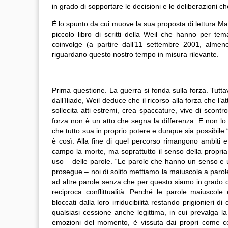
in grado di sopportare le decisioni e le deliberazioni 
È lo spunto da cui muove la sua proposta di lettura M
piccolo libro di scritti della Weil che hanno per tema
coinvolge (a partire dall’11 settembre 2001, alme
riguardano questo nostro tempo in misura rilevante.
Prima questione. La guerra si fonda sulla forza. Tuttav
dall’Iliade, Weil deduce che il ricorso alla forza che l’
sollecita atti estremi, crea spaccature, vive di scont
forza non è un atto che segna la differenza. E non lo è
che tutto sua in proprio potere e dunque sia possibile “
è così. Alla fine di quel percorso rimangono ambiti e 
campo la morte, ma soprattutto il senso della propria
uso – delle parole. “Le parole che hanno un senso e 
prosegue – noi di solito mettiamo la maiuscola a parol
ad altre parole senza che per questo siamo in grado di
reciproca conflittualità. Perché le parole maiuscol
bloccati dalla loro irriducibilità restando prigionieri 
qualsiasi cessione anche legittima, in cui prevalga la
emozioni del momento, è vissuta dai propri come ce