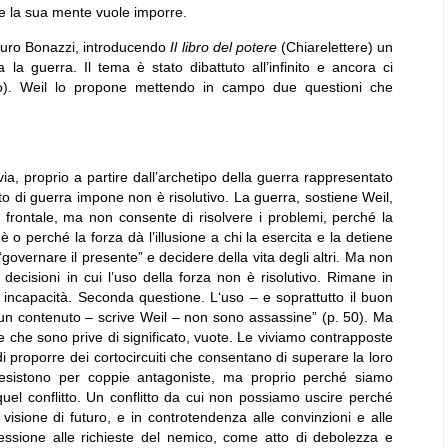
che la sua mente vuole imporre.
auro Bonazzi, introducendo
Il libro del potere
(Chiarelettere) un
 la guerra. Il tema è stato dibattuto all’infinito e ancora ci
no). Weil lo propone mettendo in campo due questioni che
ia, proprio a partire dall’archetipo della guerra rappresentato
atto di guerra impone non è risolutivo. La guerra, sostiene Weil,
ro frontale, ma non consente di risolvere i problemi, perché la
 o perché la forza dà l’illusione a chi la esercita e la detiene
governare il presente” e decidere della vita degli altri. Ma non
decisioni in cui l’uso della forza non è risolutivo. Rimane in
 incapacità. Seconda questione. L‘uso – e soprattutto il buon
un contenuto – scrive Weil – non sono assassine” (p. 50). Ma
e che sono prive di significato, vuote. Le viviamo contrapposte
 proporre dei cortocircuiti che consentano di superare la loro
e esistono per coppie antagoniste, ma proprio perché siamo
di quel conflitto. Un conflitto da cui non possiamo uscire perché
 visione di futuro, e in controtendenza alle convinzioni e alle
ssione alle richieste del nemico, come atto di debolezza e