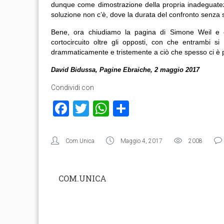
dunque come dimostrazione della propria inadeguatezza. 
soluzione non c’è, dove la durata del confronto senza s
Bene, ora chiudiamo la pagina di Simone Weil e chi
cortocircuito oltre gli opposti, con che entrambi si
drammaticamente e tristemente a ciò che spesso ci è 
David Bidussa, Pagine Ebraiche, 2 maggio 2017
Condividi con
Facebook
Twitter
WhatsApp
Condividi
Com.Unica
Maggio 4, 2017
2008
COM.UNICA