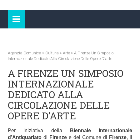
Agenzia Comunica
>
Cultura
>
Arte
>
A Firenze Un Simposio
Internazionale Dedicato Alla Circolazione Delle Opere D’arte
A FIRENZE UN SIMPOSIO
INTERNAZIONALE
DEDICATO ALLA
CIRCOLAZIONE DELLE
OPERE D’ARTE
Per iniziativa della
Biennale Internazionale
d’Antiquariato
di
Firenze
e del Comune di
Firenze
, il