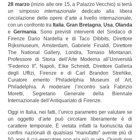
28 marzo
(inizio alle ore 15, a Palazzo Vecchio) si terrà
un
simposio internazionale
dedicato alla libera
circolazione delle opere d’arte a livello internazionale,
con un confronto tra
Italia
,
Gran Bretagna
,
Usa
,
Olanda
e
Germania
. Sono previsti interventi del Sindaco di
Firenze Dario Nardella e di Taco Dibbits, Direttore
Rijksmuseum, Amsterdam, Gabriele Finaldi, Direttore
The National Gallery, Londra, Tomaso Montanari,
Professore di Storia dell’Arte Moderna all’Università
“Federico II”, Napoli, Eike Schmidt, Direttore Galleria
degli Uffizi, Firenze e di Carl Brandon Strehlke,
Curatore emerito Philadelphia Museum of Art,
Philadelphia. A moderare l’incontro sarà Fabrizio
Moretti, Segretario Generale della Biennale
Internazionale dell’Antiquariato di Firenze.
Oggi in Italia, nei fatti, l’unico parametro per valutare se
un oggetto d’arte può circolare liberamente è di
carattere temporale. È vietata infatti la fuoriuscita dai
confini nazionali di qualsiasi “manufatto” avente più di
50 anni il cui esecutore non sia più in vita. Quindi non