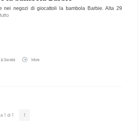
e nei negozi di giocattoli la bambola
Barbie
. Alta 29
tutto
& Società
More
a 1 di 1
1