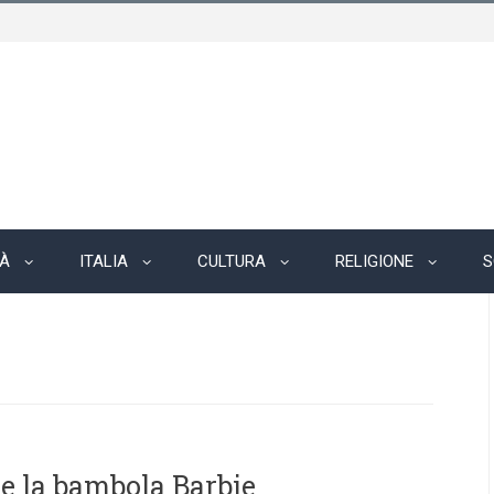
TÀ
ITALIA
CULTURA
RELIGIONE
S
 e la bambola Barbie