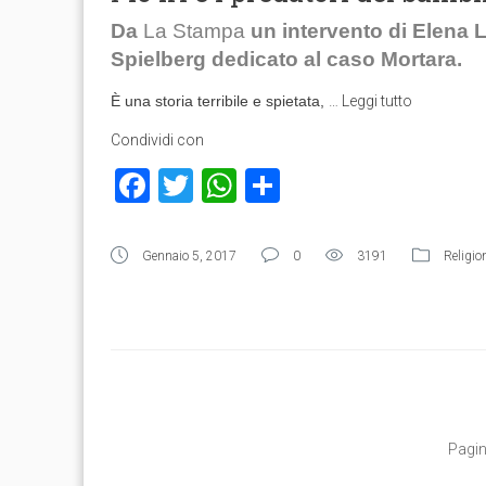
Da
La Stampa
un intervento di Elena L
Spielberg dedicato al caso Mortara.
È una storia terribile e spietata,
…
Leggi tutto
Condividi con
Facebook
Twitter
WhatsApp
Condividi
Gennaio 5, 2017
0
3191
Religio
Pagin