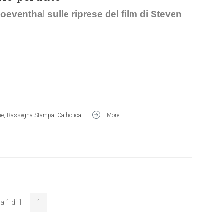
oeventhal sulle riprese del film di Steven
ne
,
Rassegna Stampa
,
Catholica
More
a 1 di 1
1