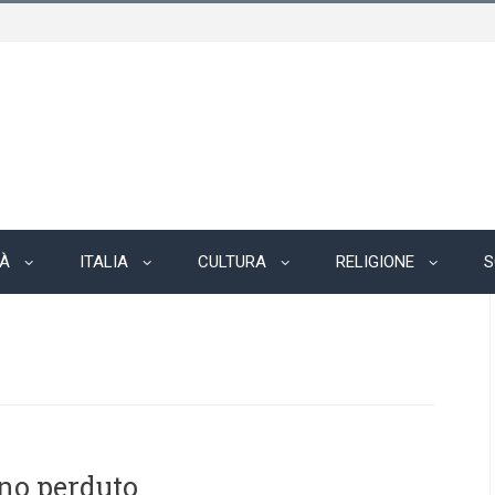
TÀ
ITALIA
CULTURA
RELIGIONE
S
ino perduto