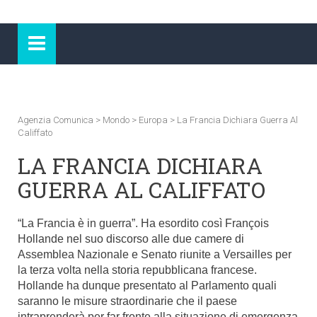
Agenzia Comunica
>
Mondo
>
Europa
>
La Francia Dichiara Guerra Al
Califfato
LA FRANCIA DICHIARA
GUERRA AL CALIFFATO
“La Francia è in guerra”. Ha esordito così François
Hollande nel suo discorso alle due camere di
Assemblea Nazionale e Senato riunite a Versailles per
la terza volta nella storia repubblicana francese.
Hollande ha dunque presentato al Parlamento quali
saranno le misure straordinarie che il paese
intraprenderà per far fronte alla situazione di emergenza