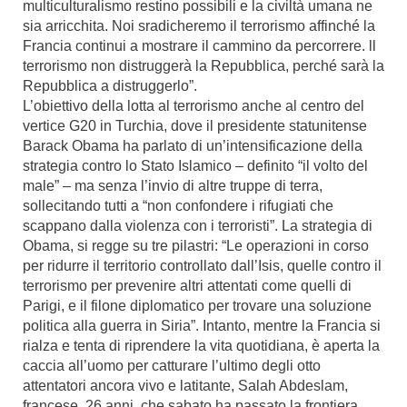
multiculturalismo restino possibili e la civiltà umana ne
sia arricchita. Noi sradicheremo il terrorismo affinché la
Francia continui a mostrare il cammino da percorrere. ll
terrorismo non distruggerà la Repubblica, perché sarà la
Repubblica a distruggerlo”.
L’obiettivo della lotta al terrorismo anche al centro del
vertice G20 in Turchia, dove il presidente statunitense
Barack Obama ha parlato di un’intensificazione della
strategia contro lo Stato Islamico – definito “il volto del
male” – ma senza l’invio di altre truppe di terra,
sollecitando tutti a “non confondere i rifugiati che
scappano dalla violenza con i terroristi”. La strategia di
Obama, si regge su tre pilastri: “Le operazioni in corso
per ridurre il territorio controllato dall’Isis, quelle contro il
terrorismo per prevenire altri attentati come quelli di
Parigi, e il filone diplomatico per trovare una soluzione
politica alla guerra in Siria”. Intanto, mentre la Francia si
rialza e tenta di riprendere la vita quotidiana, è aperta la
caccia all’uomo per catturare l’ultimo degli otto
attentatori ancora vivo e latitante, Salah Abdeslam,
francese, 26 anni, che sabato ha passato la frontiera