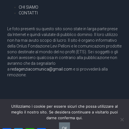
CHI SIAMO
CONTATTI
Le foto presenti su questo sito sono state in larga parte prese
da Internet e quindi valutate di pubblico dominio. Il loro utilizzo
non ha mai avuto scopo di lucro. Il sito è organo informativo
della Onlus Fondazione Levi Pelloni e le comunicazioni prodotte
sono destinate al mondo del no profit (ETS). Se i soggetti o gli
autori avessero qualcosa in contrario alla pubblicazione non
avranno che da segnalarlo
a
redagenziacomunica@gmail.com
e si provvederà alla
rimozione.
Utilizziamo i cookie per essere sicuri che possa utilizzare al
Copyright 2003 com.unica - Tutti i diritti riservati
meglio il nostro sito. Se desidera continuare a visitarlo puoi
Aut. Tribunale di Roma N. 466/2003 dell'11/11/2003
darne conferma qui.
Direttore responsabile: Pino Pelloni [direttore@agenziacomunica.net]
OK