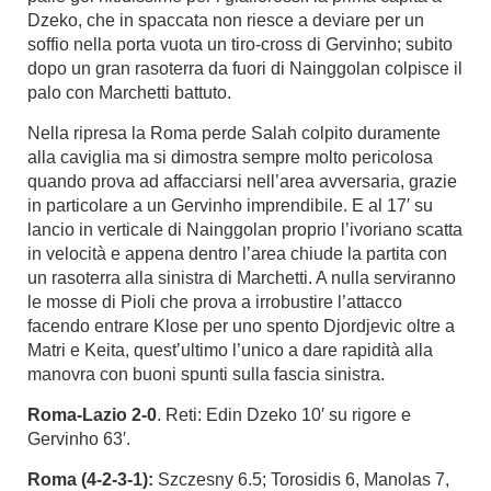
Dzeko, che in spaccata non riesce a deviare per un
soffio nella porta vuota un tiro-cross di Gervinho; subito
dopo un gran rasoterra da fuori di Nainggolan colpisce il
palo con Marchetti battuto.
Nella ripresa la Roma perde Salah colpito duramente
alla caviglia ma si dimostra sempre molto pericolosa
quando prova ad affacciarsi nell’area avversaria, grazie
in particolare a un Gervinho imprendibile. E al 17′ su
lancio in verticale di Nainggolan proprio l’ivoriano scatta
in velocità e appena dentro l’area chiude la partita con
un rasoterra alla sinistra di Marchetti. A nulla serviranno
le mosse di Pioli che prova a irrobustire l’attacco
facendo entrare Klose per uno spento Djordjevic oltre a
Matri e Keita, quest’ultimo l’unico a dare rapidità alla
manovra con buoni spunti sulla fascia sinistra.
Roma-Lazio 2-0
. Reti: Edin Dzeko 10′ su rigore e
Gervinho 63′.
Roma (4-2-3-1):
Szczesny 6.5; Torosidis 6, Manolas 7,