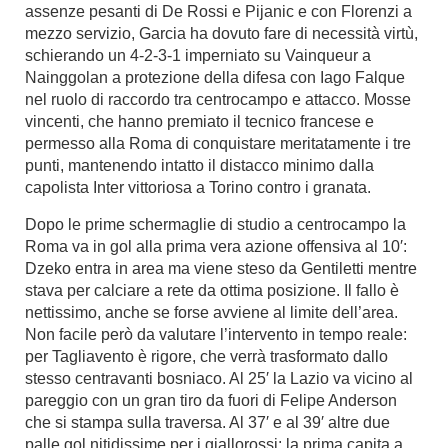
assenze pesanti di De Rossi e Pijanic e con Florenzi a
mezzo servizio, Garcia ha dovuto fare di necessità virtù,
schierando un 4-2-3-1 imperniato su Vainqueur a
Nainggolan a protezione della difesa con Iago Falque
nel ruolo di raccordo tra centrocampo e attacco. Mosse
vincenti, che hanno premiato il tecnico francese e
permesso alla Roma di conquistare meritatamente i tre
punti, mantenendo intatto il distacco minimo dalla
capolista Inter vittoriosa a Torino contro i granata.
Dopo le prime schermaglie di studio a centrocampo la
Roma va in gol alla prima vera azione offensiva al 10′:
Dzeko entra in area ma viene steso da Gentiletti mentre
stava per calciare a rete da ottima posizione. Il fallo è
nettissimo, anche se forse avviene al limite dell’area.
Non facile però da valutare l’intervento in tempo reale:
per Tagliavento è rigore, che verrà trasformato dallo
stesso centravanti bosniaco. Al 25′ la Lazio va vicino al
pareggio con un gran tiro da fuori di Felipe Anderson
che si stampa sulla traversa. Al 37′ e al 39′ altre due
palle gol nitidissime per i giallorossi: la prima capita a