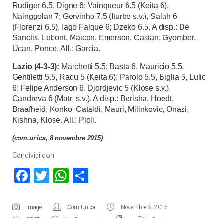
Rudiger 6.5, Digne 6; Vainqueur 6.5 (Keita 6),
Nainggolan 7; Gervinho 7.5 (Iturbe s.v.), Salah 6
(Florenzi 6.5), Iago Falque 6; Dzeko 6.5. A disp.: De
Sanctis, Lobont, Maicon, Emerson, Castan, Gyomber,
Ucan, Ponce. All.: Garcia.
Lazio (4-3-3):
Marchetti 5.5; Basta 6, Mauricio 5.5,
Gentiletti 5.5, Radu 5 (Keita 6); Parolo 5.5, Biglia 6, Lulic
6; Felipe Anderson 6, Djordjevic 5 (Klose s.v.),
Candreva 6 (Matri s.v.). A disp.: Berisha, Hoedt,
Braafheid, Konko, Cataldi, Mauri, Milinkovic, Onazi,
Kishna, Klose. All.: Pioli.
(com.unica, 8 novembre 2015)
Condividi con
Facebook
Twitter
WhatsApp
Condividi
Image
Com.Unica
Novembre 8, 2015