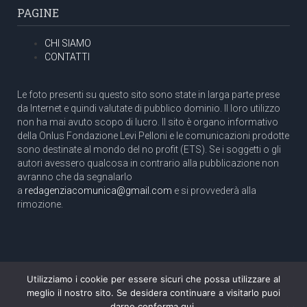
PAGINE
CHI SIAMO
CONTATTI
Le foto presenti su questo sito sono state in larga parte prese
da Internet e quindi valutate di pubblico dominio. Il loro utilizzo
non ha mai avuto scopo di lucro. Il sito è organo informativo
della Onlus Fondazione Levi Pelloni e le comunicazioni prodotte
sono destinate al mondo del no profit (ETS). Se i soggetti o gli
autori avessero qualcosa in contrario alla pubblicazione non
avranno che da segnalarlo
a
redagenziacomunica@gmail.com
e si provvederà alla
rimozione.
Utilizziamo i cookie per essere sicuri che possa utilizzare al
Copyright 2003 com.unica - Tutti i diritti riservati
meglio il nostro sito. Se desidera continuare a visitarlo puoi
Aut. Tribunale di Roma N. 466/2003 dell'11/11/2003
darne conferma qui.