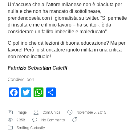
Un’accusa che all’attore milanese non è piaciuta per
nulla e che non ha mancato di sottolineare,
prendendosela con il giornalista su twitter. “Si permette
di insultare me e il mio lavoro – ha scritto -, è da
considerare un fallito imbecille e maleducato”.
Cipollino che dà lezioni di buona educazione? Ma per
favore! Però lo stroncatore ignoto milita in una critica
non meno inattuale!
Fabr
izio
Sebast
ian
Caleff
i
Condividi con
Facebook
Twitter
WhatsApp
Condividi
Image
Com.Unica
Novembre 5, 2015
2358
No Comments
Smiling Curiosity