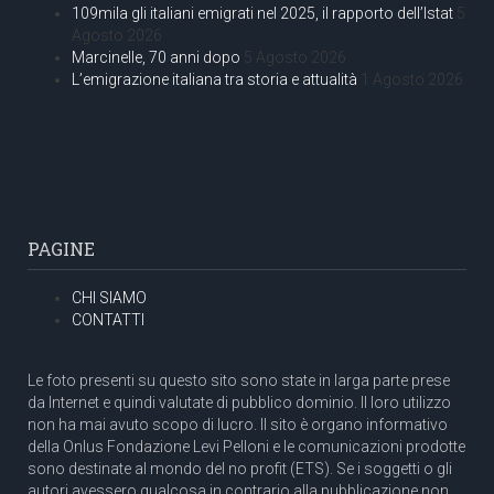
109mila gli italiani emigrati nel 2025, il rapporto dell’Istat
5
Agosto 2026
Marcinelle, 70 anni dopo
5 Agosto 2026
L’emigrazione italiana tra storia e attualità
1 Agosto 2026
PAGINE
CHI SIAMO
CONTATTI
Le foto presenti su questo sito sono state in larga parte prese
da Internet e quindi valutate di pubblico dominio. Il loro utilizzo
non ha mai avuto scopo di lucro. Il sito è organo informativo
della Onlus Fondazione Levi Pelloni e le comunicazioni prodotte
sono destinate al mondo del no profit (ETS). Se i soggetti o gli
autori avessero qualcosa in contrario alla pubblicazione non