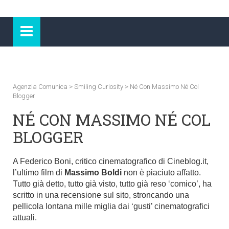
Agenzia Comunica
>
Smiling Curiosity
>
Né Con Massimo Né Col
Blogger
NÉ CON MASSIMO NÉ COL
BLOGGER
A Federico Boni, critico cinematografico di Cineblog.it,
l’ultimo film di
Massimo Boldi
non è piaciuto affatto.
Tutto già detto, tutto già visto, tutto già reso ‘comico’, ha
scritto in una recensione sul sito, stroncando una
pellicola lontana mille miglia dai ‘gusti’ cinematografici
attuali.