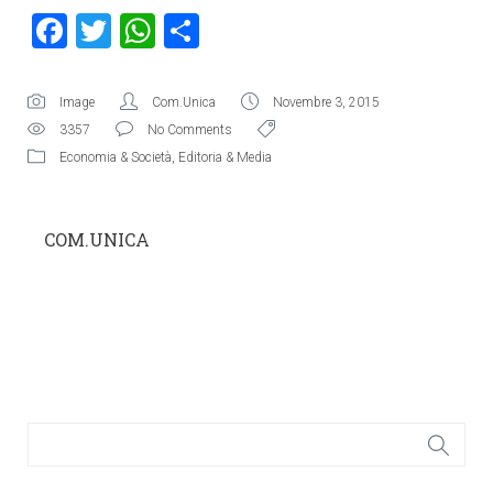
Facebook
Twitter
WhatsApp
Condividi
Image
Com.Unica
Novembre 3, 2015
3357
No Comments
Economia & Società
,
Editoria & Media
COM.UNICA