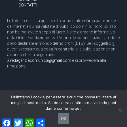
CONTATTI
Le foto presenti su questo sito sono state in larga parte prese
da Internet e quindi valutate di pubblico dominio. Il loro utilizzo
non ha mai avuto scopo di lucro. Il sito è organo informativo
della Onlus Fondazione Levi Pelloni e le comunicazioni prodotte
sono destinate al mondo del no profit (ETS). Se i soggetti o gli
autori avessero qualcosa in contrario alla pubblicazione non
avranno che da segnalarlo
a
redagenziacomunica@gmail.com
e si provvederà alla
rimozione.
Utilizziamo i cookie per essere sicuri che possa utilizzare al
Copyright 2003 com.unica - Tutti i diritti riservati
meglio il nostro sito. Se desidera continuare a visitarlo puoi
Aut. Tribunale di Roma N. 466/2003 dell'11/11/2003
darne conferma qui.
Direttore responsabile: Pino Pelloni [direttore@agenziacomunica.net]
OK
Facebook
Twitter
WhatsApp
Condividi
Design by Ethoslab.