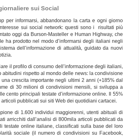
giornaliere sui Social
pp per informarsi, abbandonano la carta e ogni giorno
interesse sui social network: questi sono i risultati più
sentato oggi da Burson-Masteller e Human Highway, che
e ha prodotto nel modo d’informarsi degli italiani negli
istema dell’informazione di attualità, guidato da nuovi
tizia.
re il profilo di consumo dell’informazione degli italiani,
o abitudini rispetto al mondo delle news: la condivisione
n una crescita importante negli ultimi 2 anni (+185% dal
e di 30 milioni di condivisioni mensili, si sviluppa a
dalle cento principali testate d’informazione online. Il 55%
articoli pubblicati sui siti Web dei quotidiani cartacei.
ione di 1.600 individui maggiorenni, utenti abituali di
tati arricchiti dall’analisi di 800mila articoli pubblicati da
estate online italiane, classificati sulla base del loro
larità sociale (il numero di condivisioni su Facebook,