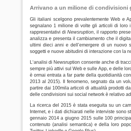
Arrivano a un milione di condivisioni 
Gli italiani scelgono prevalentemente Web e A
segnalano 1 milione di volte gli articoli di loro 
rappresentativi di
Newsruption
, il rapporto pre
analizza e presenta il cambiamento che il digital
ultimi dieci anni e dell’emergere di un nuovo s
soggetti e nuove abitudini di interazione con la no
L‘analisi di Newsruption consente anche di traccia
sempre più attivi sul Web e sulle App, e delle lor
è ormai entrata a far parte della quotidianità co
2013 al 2015). Il fenomeno, segnato da un volum
partire dai 100mila articoli di attualità prodotti 
delle condivisioni sui social network è relativo ad 
La ricerca del 2015 è stata eseguita su un camp
Internet, e i dati dichiarati nelle interviste sono s
gennaio 2014 a giugno 2015 sulle 100 principali t
contenuto (analisi semantica) e della loro popo
Twitter, LinkedIn e Google Plus).