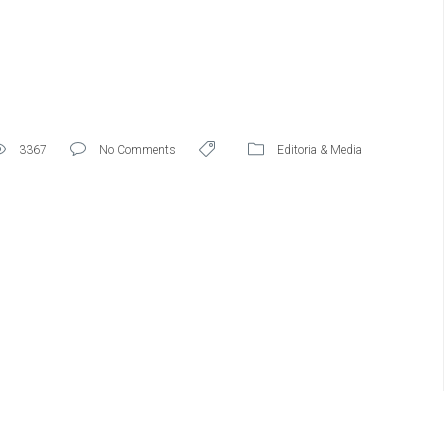
3367
No Comments
Editoria & Media