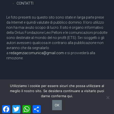
CONTATTI
Le foto presenti su questo sito sono state in larga parte prese
da Internet e quindi valutate di pubblico dominio. Il loro utilizzo
non ha mai avuto scopo di lucro. Il sito è organo informativo
della Onlus Fondazione Levi Pelloni e le comunicazioni prodotte
sono destinate al mondo del no profit (ETS). Se i soggetti o gli
autori avessero qualcosa in contrario alla pubblicazione non
avranno che da segnalarlo
a
redagenziacomunica@gmail.com
e si provvederà alla
rimozione.
Utilizziamo i cookie per essere sicuri che possa utilizzare al
Copyright 2003 com.unica - Tutti i diritti riservati
meglio il nostro sito. Se desidera continuare a visitarlo puoi
Aut. Tribunale di Roma N. 466/2003 dell'11/11/2003
darne conferma qui.
Direttore responsabile: Pino Pelloni [direttore@agenziacomunica.net]
OK
Facebook
Twitter
WhatsApp
Condividi
Design by Ethoslab.