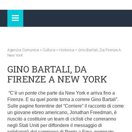
Agenzia Comunica
>
Cultura
>
Historica
>
Gino Bartali, Da Firenze A
New York
GINO BARTALI, DA
FIRENZE A NEW YORK
“C’è un ponte che parte da New York e arriva fino a
Firenze. E su quel ponte torna a correre Gino Bartali”.
Sulle pagine fiorentine del
“Corriere”
il racconto di come
un giovane ebreo americano, Jonathan Freedman, è
riuscito a costituire un team di ciclisti che correranno
negli Stati Uniti per diffondere il messaggio di
solidarietà del campione di Ponte a Ema, nominato