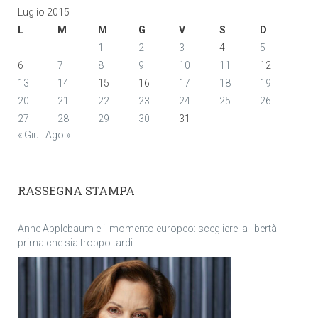
Luglio 2015
L
M
M
G
V
S
D
1
2
3
4
5
6
7
8
9
10
11
12
13
14
15
16
17
18
19
20
21
22
23
24
25
26
27
28
29
30
31
« Giu
Ago »
RASSEGNA STAMPA
Anne Applebaum e il momento europeo: scegliere la libertà
prima che sia troppo tardi