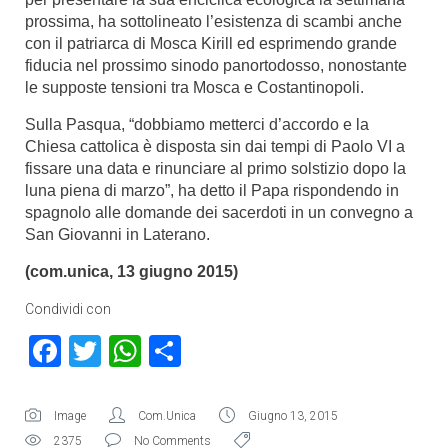
prossima, ha sottolineato l’esistenza di scambi anche
con il patriarca di Mosca Kirill ed esprimendo grande
fiducia nel prossimo sinodo panortodosso, nonostante
le supposte tensioni tra Mosca e Costantinopoli.
Sulla Pasqua, “dobbiamo metterci d’accordo e la
Chiesa cattolica è disposta sin dai tempi di Paolo VI a
fissare una data e rinunciare al primo solstizio dopo la
luna piena di marzo”, ha detto il Papa rispondendo in
spagnolo alle domande dei sacerdoti in un convegno a
San Giovanni in Laterano.
(com.unica, 13 giugno 2015)
Condividi con
Facebook
Twitter
WhatsApp
Condividi
Image
Com.Unica
Giugno 13, 2015
2375
No Comments