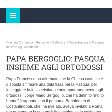
Agenzia Comunica
>
Religione
>
Catholica
>
Papa Bergoglio: Pasqua
Insieme Agli Ortodossi
PAPA BERGOGLIO: PASQUA
INSIEME AGLI ORTODOSSI
Papa Francesco ha affermato che la Chiesa cattolica è
disposta a firmare una data fissa per la Pasqua, per
festeggiare la festa cristiana contemporaneamente agli
ortodossi. Jorge Mario Bergoglio, che ha definito “molto
buono” il rapporto con il patriarca Bartolomeo di
Costantinopoli, che, ha rivelato, aveva invitato a Roma
per presentare la sua enciclica ecologica la settimana