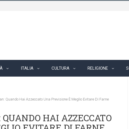
TÀ
ITALIA
CULTURA
RELIGIONE
S
n: Quando Hai Azzeccato Una Previsione È Meglio Evitare Di Farne
: QUANDO HAI AZZECCATO
GLIO EVITARE DI FARNE