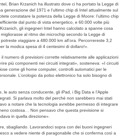
ntel, Brian Krzanich ha illustrato dove ci ha portato la Legge di
a generazione del 1971 e l’ultimo chip di Intel attualmente sul
otete constatare la potenza della Legge di Moore: l’ultimo chip
efficiente dal punto di vista energetico, e 60.000 volte più
 Krzanich, gli ingegneri Intel hanno calcolato a spanne cosa
gliorasse al ritmo dei microchip secondo la Legge di
 potreste viaggiare a 480.000 km all’ora. Percorrereste 3,2
ò per la modica spesa di 4 centesimi di dollaro!».
 il numero di previsioni corrette relativamente alle applicazioni
erire più componenti nei circuiti integrati», sosteneva: «I circuiti
liose come gli home computer, controlli automatici per le
personale. L’orologio da polso elettronico ha solo bisogno di
e, le auto senza conducente, gli iPad, i Big Data e l’Apple
tegrati. Si parlava molto del perché non sarebbero mai stati
iavo a notare che la tecnologia avrebbe permesso di integrare
a meno costosa… Non pensavo che questa previsione si
dava in quella direzione».
re, sbagliando. Lavorandoci sopra con dei buoni ingegneri
iesco a vedere niente di paragonabile che si conferma così a