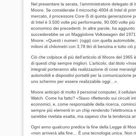
Nel presentare la serata, l’amministratore delegato di I
Moore. Se considerate il microchip 4004 di Intel di prim
mercato, il processore Core i5 di quinta generazione p
di Intel è 3.500 volte più performante, 90.000 volte più 
economico dei precedenti. In altre parole, ha aggiunto
succederebbe se un Maggiolone Volkswagen del 1971 mi
Moore: «Questi i numeri: (oggi) con quella automobile,
milioni di chilometri con 3,78 litri di benzina e tutto ci
Ciò che colpisce di più dell’articolo di Moore del 1965 è
di questi chip sempre migliori. L’articolo, dal titolo «Ins
integrati porteranno alla realizzazione di cose meravig
automobili e dispositivi portatili per la comunicazione 
uno schermo per essere realizzabile oggi…».
Moore anticipò di molto il personal computer, il cellular
Watch. Come ha fatto? «Stavo riflettendo sui circuiti in
economici, e, come responsabile della ricerca, cominc
sempre più elementi in un chip rendendo l’elettronic
sarebbe rivelata esatta, ma sapevo che la tendenza an
Ogni anno qualcuno predice la fine della Legge di Moo
«non arriverà alla fine… È una tecnologia unica. Non r