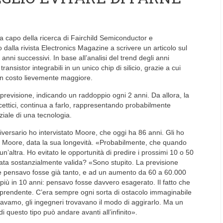
ra capo della ricerca di Fairchild Semiconductor e
 dalla rivista Electronics Magazine a scrivere un articolo sul
0 anni successivi. In base all’analisi del trend degli anni
nsistor integrabili in un unico chip di silicio, grazie a cui
 un costo lievemente maggiore.
revisione, indicando un raddoppio ogni 2 anni. Da allora, la
cettici, continua a farlo, rappresentando probabilmente
ziale di una tecnologia.
versario ho intervistato Moore, che oggi ha 86 anni. Gli ho
i Moore, data la sua longevità. «Probabilmente, che quando
n’altra. Ho evitato le opportunità di predire i prossimi 10 o 50
rata sostanzialmente valida? «Sono stupito. La previsione
 che pensavo fosse già tanto, e ad un aumento da 60 a 60.000
i più in 10 anni: pensavo fosse davvero esagerato. Il fatto che
sorprendente. C’era sempre ogni sorta di ostacolo immaginabile
avamo, gli ingegneri trovavano il modo di aggirarlo. Ma un
 questo tipo può andare avanti all’infinito».