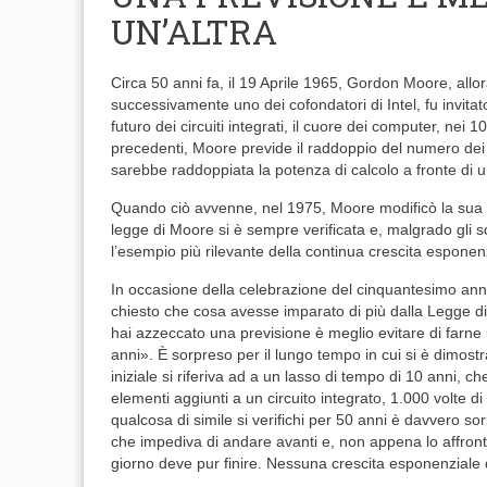
UN’ALTRA
Circa 50 anni fa, il 19 Aprile 1965, Gordon Moore, allo
successivamente uno dei cofondatori di Intel, fu invitato
futuro dei circuiti integrati, il cuore dei computer, nei 1
precedenti, Moore previde il raddoppio del numero dei tra
sarebbe raddoppiata la potenza di calcolo a fronte di
Quando ciò avvenne, nel 1975, Moore modificò la sua p
legge di Moore si è sempre verificata e, malgrado gli s
l’esempio più rilevante della continua crescita esponen
In occasione della celebrazione del cinquantesimo anni
chiesto che cosa avesse imparato di più dalla Legge d
hai azzeccato una previsione è meglio evitare di farne u
anni». È sorpreso per il lungo tempo in cui si è dimost
iniziale si riferiva ad a un lasso di tempo di 10 anni,
elementi aggiunti a un circuito integrato, 1.000 volte d
qualcosa di simile si verifichi per 50 anni è davvero 
che impediva di andare avanti e, non appena lo affront
giorno deve pur finire. Nessuna crescita esponenziale di