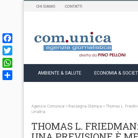
CHI SIAMO
CONTATTI
Facebook
Twitter
WhatsApp
AMBIENTE & SALUTE
ECONOMIA & SOCIE
Condividi
Agenzia Comunica
>
Rassegna Stampa
>
Thomas L. Friedma
Un’altra
THOMAS L. FRIEDMAN
UNA PREVISIONE È ME