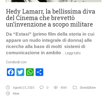
Hedy Lamarr, la bellissima diva
del Cinema che brevettò
un’invenzione a scopo militare
Da “Estasi” (primo film della storia in cui
appare un nudo integrale di donna) alle
ricerche alla base di molti sistemi di
comunicazione in ambito
…
Leggi tutto
Condividi con
Facebook
Twitter
WhatsApp
Condividi
Agosto 23, 2020
0
4561
Storia&Storie
More