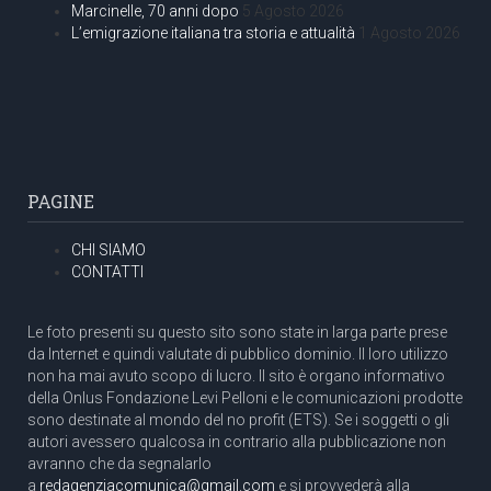
Marcinelle, 70 anni dopo
5 Agosto 2026
L’emigrazione italiana tra storia e attualità
1 Agosto 2026
PAGINE
CHI SIAMO
CONTATTI
Le foto presenti su questo sito sono state in larga parte prese
da Internet e quindi valutate di pubblico dominio. Il loro utilizzo
non ha mai avuto scopo di lucro. Il sito è organo informativo
della Onlus Fondazione Levi Pelloni e le comunicazioni prodotte
sono destinate al mondo del no profit (ETS). Se i soggetti o gli
autori avessero qualcosa in contrario alla pubblicazione non
avranno che da segnalarlo
a
redagenziacomunica@gmail.com
e si provvederà alla