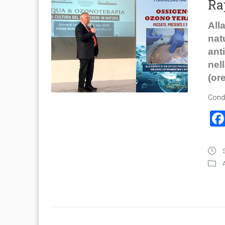
Ra
All
nat
ant
nel
(or
Condi