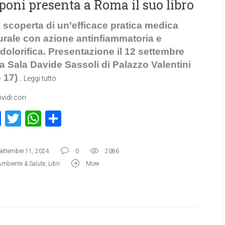
poni presenta a Roma il suo libro
a scoperta di un’efficace pratica medica
urale con azione antinfiammatoria e
idolorifica. Presentazione il 12 settembre
la Sala Davide Sassoli di Palazzo Valentini
e 17)
…
Leggi tutto
vidi con
Facebook
Twitter
WhatsApp
Condividi
Settembre 11, 2024
0
2086
Ambiente & Salute
,
Libri
More