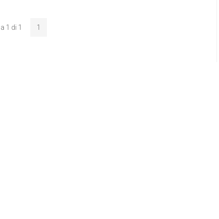
a 1 di 1
1