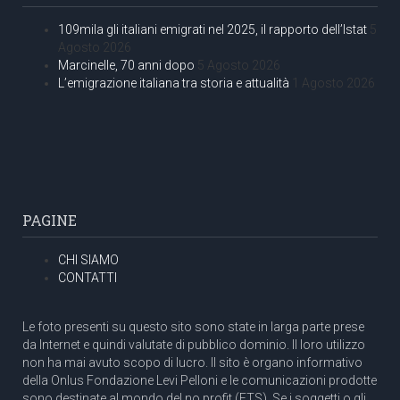
109mila gli italiani emigrati nel 2025, il rapporto dell’Istat
5
Agosto 2026
Marcinelle, 70 anni dopo
5 Agosto 2026
L’emigrazione italiana tra storia e attualità
1 Agosto 2026
PAGINE
CHI SIAMO
CONTATTI
Le foto presenti su questo sito sono state in larga parte prese
da Internet e quindi valutate di pubblico dominio. Il loro utilizzo
non ha mai avuto scopo di lucro. Il sito è organo informativo
della Onlus Fondazione Levi Pelloni e le comunicazioni prodotte
sono destinate al mondo del no profit (ETS). Se i soggetti o gli