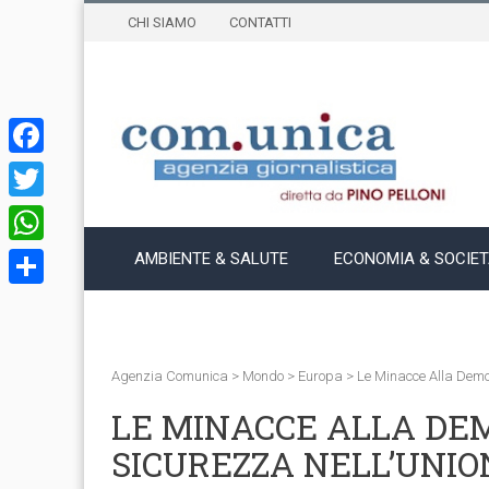
CHI SIAMO
CONTATTI
Facebook
Twitter
WhatsApp
AMBIENTE & SALUTE
ECONOMIA & SOCIE
Condividi
Agenzia Comunica
>
Mondo
>
Europa
>
Le Minacce Alla Demo
LE MINACCE ALLA DE
SICUREZZA NELL’UNI