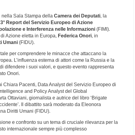
0, nella Sala Stampa della
Camera dei Deputati
, la
l
3° Report del Servizio Europeo di Azione
polazione e Interferenza nelle Informazioni
(FIMI).
 di Azione eletta in Europa,
Federica Onori
, in
tti Umani
(FIDU).
ntale per comprendere le minacce che attaccano la
pea. L’influenza esterna di attori come la Russia e la
di difendere i suoi valori, e questo evento rappresenta
ato Onori.
cui Chiara Pacenti, Data Analyst del Servizio Europeo di
ntelligence and Policy Analyst del Global
 Ottaviani, giornalista e autrice del libro ‘Brigate
cidente’. Il dibattito sarà moderato da Eleonora
na Diritti Umani (FIDU).
ssione e confronto su un tema di cruciale rilevanza per la
esto internazionale sempre più complesso