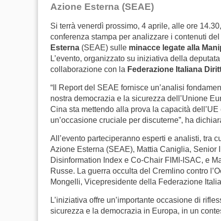
Azione Esterna (SEAE)
Si terrà venerdì prossimo, 4 aprile, alle ore 14.3
conferenza stampa per analizzare i contenuti de
Esterna
(SEAE) sulle
minacce legate alla Mani
L’evento, organizzato su iniziativa della deputata
collaborazione con la
Federazione Italiana Diri
“Il Report del SEAE fornisce un’analisi fondame
nostra democrazia e la sicurezza dell’Unione Euro
Cina sta mettendo alla prova la capacità dell’UE 
un’occasione cruciale per discuterne”, ha dichiar
All’evento parteciperanno esperti e analisti, tra 
Azione Esterna (SEAE), Mattia Caniglia, Senior I
Disinformation Index e Co-Chair FIMI-ISAC, e Marta
Russe. La guerra occulta del Cremlino contro l’Oc
Mongelli, Vicepresidente della Federazione Italia
L’iniziativa offre un’importante occasione di rifle
sicurezza e la democrazia in Europa, in un cont