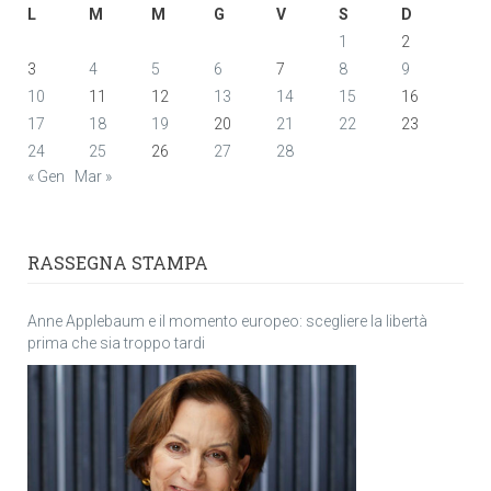
L
M
M
G
V
S
D
1
2
3
4
5
6
7
8
9
10
11
12
13
14
15
16
17
18
19
20
21
22
23
24
25
26
27
28
« Gen
Mar »
RASSEGNA STAMPA
Anne Applebaum e il momento europeo: scegliere la libertà
prima che sia troppo tardi