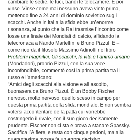
cambiare le sedie, le luci, bandì le telecamere. E poi
vinse. Vinse come mai nessuno aveva vinto prima,
mettendo fine a 24 anni di dominio sovietico sugli
scacchi.
Anche in Italia la sfida ebbe un’enorme
risonanza, al punto che la Rai trasmise l’incontro come
fosse una finale dei Mondiali di calcio, affidando la
telecronaca a Nando Martellini e Bruno Pizzul. E –
come ricorda il filosofo Massimo Adinolfi nel libro
Problemi magnifici. Gli scacchi, la vita e l’animo umano
(Mondadori), proprio Pizzul, con la sua voce
inconfondibile, commentò così la prima partita tra il
russo e l’americano:
“Amici degli scacchi alla visione e all’ascolto,
buonasera da Bruno Pizzul. È un Bobby Fischer
nervoso, molto nervoso, quello sceso in campo per
questa prima partita della sfida mondiale. E non sembra
volersi accontentare della patta cui vorrebbe
costringerlo il rivale, con il suo gioco decisamente
prudente. Fischer non ci sta e prova a stanare Spassky.
Sacrifica l’Alfiere, e resta con cinque pedoni, ma alla
quarantesima mossa fa un errore decisivo,