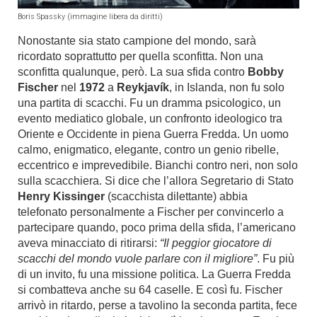
Boris Spassky (immagine libera da diritti)
Nonostante sia stato campione del mondo, sarà
ricordato soprattutto per quella sconfitta. Non una
sconfitta qualunque, però. La sua sfida contro
Bobby
Fischer
nel
1972
a
Reykjavík
, in Islanda, non fu solo
una partita di scacchi. Fu un dramma psicologico, un
evento mediatico globale, un confronto ideologico tra
Oriente e Occidente in piena Guerra Fredda. Un uomo
calmo, enigmatico, elegante, contro un genio ribelle,
eccentrico e imprevedibile. Bianchi contro neri, non solo
sulla scacchiera. Si dice che l’allora Segretario di Stato
Henry Kissinger
(scacchista dilettante) abbia
telefonato personalmente a Fischer per convincerlo a
partecipare quando, poco prima della sfida, l’americano
aveva minacciato di ritirarsi:
“Il peggior giocatore di
scacchi del mondo vuole parlare con il migliore”
. Fu più
di un invito, fu una missione politica. La Guerra Fredda
si combatteva anche su 64 caselle. E così fu. Fischer
arrivò in ritardo, perse a tavolino la seconda partita, fece