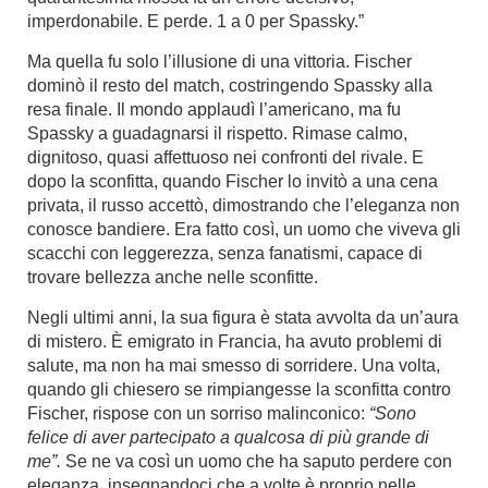
imperdonabile. E perde. 1 a 0 per Spassky.”
Ma quella fu solo l’illusione di una vittoria. Fischer
dominò il resto del match, costringendo Spassky alla
resa finale. Il mondo applaudì l’americano, ma fu
Spassky a guadagnarsi il rispetto. Rimase calmo,
dignitoso, quasi affettuoso nei confronti del rivale. E
dopo la sconfitta, quando Fischer lo invitò a una cena
privata, il russo accettò, dimostrando che l’eleganza non
conosce bandiere. Era fatto così, un uomo che viveva gli
scacchi con leggerezza, senza fanatismi, capace di
trovare bellezza anche nelle sconfitte.
Negli ultimi anni, la sua figura è stata avvolta da un’aura
di mistero. È emigrato in Francia, ha avuto problemi di
salute, ma non ha mai smesso di sorridere. Una volta,
quando gli chiesero se rimpiangesse la sconfitta contro
Fischer, rispose con un sorriso malinconico:
“Sono
felice di aver partecipato a qualcosa di più grande di
me”.
Se ne va così un uomo che ha saputo perdere con
eleganza, insegnandoci che a volte è proprio nelle