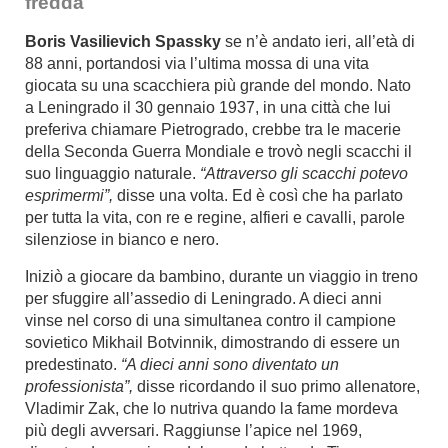
fredda
Boris Vasilievich Spassky
se n’è andato ieri, all’età di
88 anni, portandosi via l’ultima mossa di una vita
giocata su una scacchiera più grande del mondo. Nato
a Leningrado il 30 gennaio 1937, in una città che lui
preferiva chiamare Pietrogrado, crebbe tra le macerie
della Seconda Guerra Mondiale e trovò negli scacchi il
suo linguaggio naturale.
“Attraverso gli scacchi potevo
esprimermi”,
disse una volta. Ed è così che ha parlato
per tutta la vita, con re e regine, alfieri e cavalli, parole
silenziose in bianco e nero.
Iniziò a giocare da bambino, durante un viaggio in treno
per sfuggire all’assedio di Leningrado. A dieci anni
vinse nel corso di una simultanea contro il campione
sovietico Mikhail Botvinnik, dimostrando di essere un
predestinato.
“A dieci anni sono diventato un
professionista”,
disse ricordando il suo primo allenatore,
Vladimir Zak, che lo nutriva quando la fame mordeva
più degli avversari. Raggiunse l’apice nel 1969,