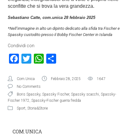
sconfitte che si trova la vera grandezza.
Sebastiano Catte, com.unica 28 febbraio 2025
*Nell’immagine in alto un dipinto dedicato alla sfida tra Fischer e
Spassky custodito presso il Bobby Fischer Center in Islanda
Condividi con
Facebook
Twitter
WhatsApp
Condividi
Com.Unica
Febbraio 28, 2025
1647
No Comments
Boris Spassky
,
Spassky Fischer
,
Spassky scacchi
,
Spassky-
Fischer 1972
,
Spassky-Fischer guerra fredda
Sport
,
Storia&Storie
COM.UNICA