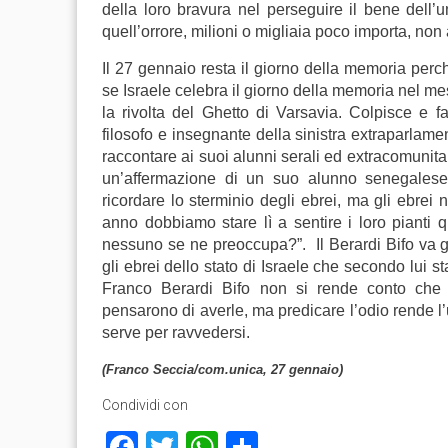
della loro bravura nel perseguire il bene dell’
quell’orrore, milioni o migliaia poco importa, non 
Il 27 gennaio resta il giorno della memoria perch
se Israele celebra il giorno della memoria nel mese
la rivolta del Ghetto di Varsavia. Colpisce e fa 
filosofo e insegnante della sinistra extraparlamen
raccontare ai suoi alunni serali ed extracomunita
un’affermazione di un suo alunno senegalese
ricordare lo sterminio degli ebrei, ma gli ebrei
anno dobbiamo stare lì a sentire i loro pianti
nessuno se ne preoccupa?”. Il Berardi Bifo va g
gli ebrei dello stato di Israele che secondo lui 
Franco Berardi Bifo non si rende conto che 
pensarono di averle, ma predicare l’odio rende l
serve per ravvedersi.
(Franco Seccia/com.unica, 27 gennaio)
Condividi con
Facebook
Twitter
WhatsApp
Condividi