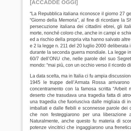
[ACCADDE OGGI]
“La Repubblica italiana riconosce il giorno 27 ge
“Giorno della Memoria”, al fine di ricordare la Sh
persecuzione italiana dei cittadini ebrei, gli it
morte, nonché coloro che, anche in campi e schier
ed a rischio della propria vita hanno salvato altre v
e 2 la legge n. 211 del 20 luglio 2000 deliberata 
durante la seconda guerra mondiale.
La legge in
60/7 dell’ONU che, nelle parole del suo Segreta
mondo: “mai più, con un occhio verso il ricordo di
La data scelta, ma in Italia ci fu ampia discussio
1945 le truppe dell’Armata Rossa arrivarono
concentramento con la famosa scritta “Arbeit ma
deserto che trasudava una tragedia fatta di atr
una tragedia che fuoriusciva dalle migliaia di i
imballati e dalle flebili e sconnesse parole dei c
che non festeggiarono per una liberazione 
Naturalmente, anche questo fu materia di scon
potenze vincitrici che ingaggiarono una frenetica