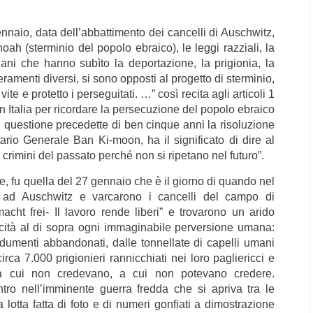
nnaio, data dell’abbattimento dei cancelli di Auschwitz,
oah (sterminio del popolo ebraico), le leggi razziali, la
aliani che hanno subìto la deportazione, la prigionia, la
amenti diversi, si sono opposti al progetto di sterminio,
ite e protetto i perseguitati. …” così recita agli articoli 1
in Italia per ricordare la persecuzione del popolo ebraico
 questione precedette di ben cinque anni la risoluzione
rio Generale Ban Ki-moon, ha il significato di dire al
 crimini del passato perché non si ripetano nel futuro”.
ne, fu quella del 27 gennaio che è il giorno di quando nel
 ad Auschwitz e varcarono i cancelli del campo di
cht frei- Il lavoro rende liberi” e trovarono un arido
ocità al di sopra ogni immaginabile perversione umana:
ndumenti abbandonati, dalle tonnellate di capelli umani
irca 7.000 prigionieri rannicchiati nei loro pagliericci e
a cui non credevano, a cui non potevano credere.
tro nell’imminente guerra fredda che si apriva tra le
 lotta fatta di foto e di numeri gonfiati a dimostrazione