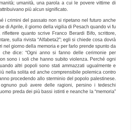
umanità; umanità, una parola a cui le povere vittime di
attribuivano più alcun significato.
é i crimini del passato non si ripetano nel futuro anche
 di Aprile, il giorno della vigilia di Pesach quando vi fu
riflettere quanto scrive Franco Berardi Bifo, scrittore,
tare, sulla rivista “Alfabeta2”; egli si chiede cosa dovrà
ri nel giorno della memoria e per farlo prende spunto da
 che dice: “Ogni anno si fanno delle cerimonie per
 non sono i soli che hanno subito violenza. Perché ogni
 quando altri popoli sono stati ammazzati ugualmente e
iù nella solita ed anche comprensibile polemica contro
stanno procedendo allo sterminio del popolo palestinese.
ognuno può avere delle ragioni, persino i tedeschi
’uomo preda dei più bassi istinti e neanche la “memoria”