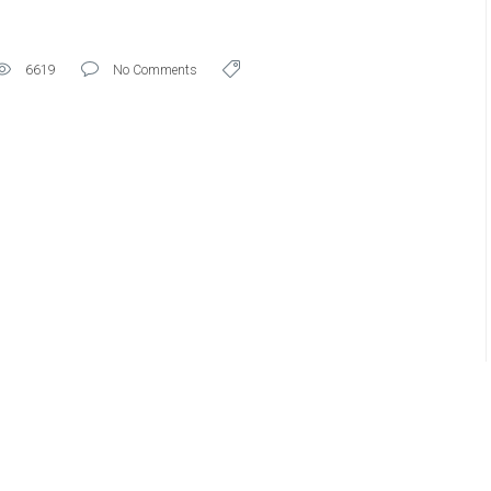
6619
No Comments