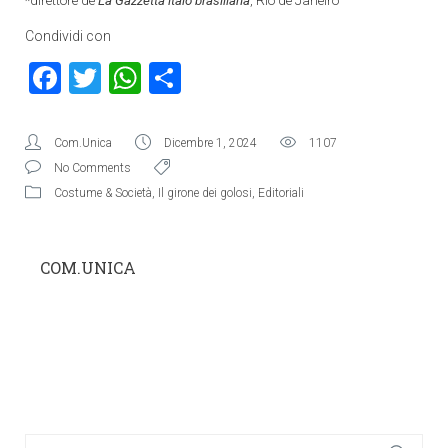
*direttore de
La Gazzetta italo brasiliana
, Rio de Janeiro
Condividi con
Facebook
Twitter
WhatsApp
Condividi
Com.Unica
Dicembre 1, 2024
1107
No Comments
Costume & Società
,
Il girone dei golosi
,
Editoriali
COM.UNICA