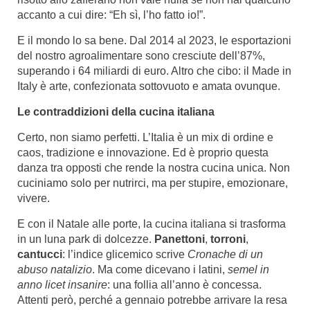
accanto a cui dire: “Eh sì, l’ho fatto io!”.
E il mondo lo sa bene. Dal 2014 al 2023, le esportazioni
del nostro agroalimentare sono cresciute dell’87%,
superando i 64 miliardi di euro. Altro che cibo: il Made in
Italy è arte, confezionata sottovuoto e amata ovunque.
Le contraddizioni della cucina italiana
Certo, non siamo perfetti. L’Italia è un mix di ordine e
caos, tradizione e innovazione. Ed è proprio questa
danza tra opposti che rende la nostra cucina unica. Non
cuciniamo solo per nutrirci, ma per stupire, emozionare,
vivere.
E con il Natale alle porte, la cucina italiana si trasforma
in un luna park di dolcezze.
Panettoni
,
torroni
,
cantucci
: l’indice glicemico scrive
Cronache di un
abuso natalizio
. Ma come dicevano i latini,
semel in
anno licet insanire
: una follia all’anno è concessa.
Attenti però, perché a gennaio potrebbe arrivare la resa