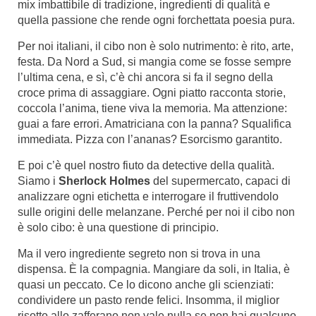
mix imbattibile di tradizione, ingredienti di qualità e
quella passione che rende ogni forchettata poesia pura.
Per noi italiani, il cibo non è solo nutrimento: è rito, arte,
festa. Da Nord a Sud, si mangia come se fosse sempre
l’ultima cena, e sì, c’è chi ancora si fa il segno della
croce prima di assaggiare. Ogni piatto racconta storie,
coccola l’anima, tiene viva la memoria. Ma attenzione:
guai a fare errori. Amatriciana con la panna? Squalifica
immediata. Pizza con l’ananas? Esorcismo garantito.
E poi c’è quel nostro fiuto da detective della qualità.
Siamo i
Sherlock Holmes
del supermercato, capaci di
analizzare ogni etichetta e interrogare il fruttivendolo
sulle origini delle melanzane. Perché per noi il cibo non
è solo cibo: è una questione di principio.
Ma il vero ingrediente segreto non si trova in una
dispensa. È la compagnia. Mangiare da soli, in Italia, è
quasi un peccato. Ce lo dicono anche gli scienziati:
condividere un pasto rende felici. Insomma, il miglior
risotto allo zafferano non vale nulla se non hai qualcuno