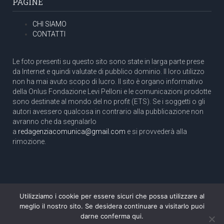
PAGINE
CHI SIAMO
CONTATTI
Le foto presenti su questo sito sono state in larga parte prese
da Internet e quindi valutate di pubblico dominio. Il loro utilizzo
non ha mai avuto scopo di lucro. Il sito è organo informativo
della Onlus Fondazione Levi Pelloni e le comunicazioni prodotte
sono destinate al mondo del no profit (ETS). Se i soggetti o gli
autori avessero qualcosa in contrario alla pubblicazione non
avranno che da segnalarlo
a
redagenziacomunica@gmail.com
e si provvederà alla
rimozione.
Utilizziamo i cookie per essere sicuri che possa utilizzare al
Copyright 2003 com.unica - Tutti i diritti riservati
meglio il nostro sito. Se desidera continuare a visitarlo puoi
Aut. Tribunale di Roma N. 466/2003 dell'11/11/2003
darne conferma qui.