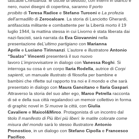
tascabili
Chihuahua
: le uscite di debutto, con interni in bianco e
nero, nuovi disegni di copertina, saranno
Il porto
proibito
di
Teresa Radice
e
Stefano Turconi
e
La profezia
dell’armadillo
di
Zerocalcare
. La storia di Lanciotto Gherardi,
antifascista militante e combattente per la Libertà morto il 19
luglio 1944, la mattina stessa in cui Livorno è stata liberata dai
nazi-fascisti, sarà narrata da
Eva Giovannini
nella
presentazione de
L’ultimo partigiano
con
Marianna
Aprile
e
Luciano Tirinnanzi
. L’autore e illustratore
Antonio
“Sualzo” Vincenti
presenterà il suo nuovo
lavoro
L’improvvisatore
in dialogo con
Vanessa Roghi
. Si
interroga su cosa è un corpo
Ilaria Rodella
, autrice di
Corpi
sapienti
, un manuale illustrato di filosofia per bambine e
bambini che riflette sul rapporto tra noi e il mondo e che sarà
presentato in dialogo con
Maura Gancitano
e
Ilaria Gaspari
.
Attraverso la storia del suo alter ego,
Marco Petrella
racconta
di sé e della sua città regalandoci un memoir collettivo in forma
di graphic novel in
Si muove la città
, con
Giulia
Cavaliere
e
Maicol&Mirco
. Protagonista di un incontro dal
titolo
Il manifesto di Più libri più liberi: le matite colorate come
misura del mondo
sarà lo stesso illustratore
Antonio
Pronostico
, in un dialogo con
Stefano Cipolla
e
Francesco
Pacifico
.