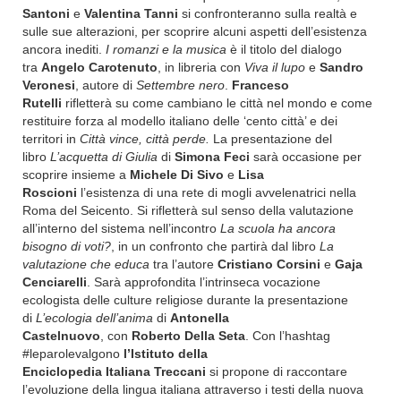
Santoni
e
Valentina Tanni
si confronteranno sulla realtà e
sulle sue alterazioni, per scoprire alcuni aspetti dell’esistenza
ancora inediti.
I romanzi e la musica
è il titolo del dialogo
tra
Angelo Carotenuto
, in libreria con
Viva il lupo
e
Sandro
Veronesi
, autore di
Settembre nero
.
Franceso
Rutelli
rifletterà su
come cambiano le città nel mondo e come
restituire forza al modello italiano delle ‘cento città’ e dei
territori in
Città vince, città perde.
La presentazione del
libro
L’acquetta di Giulia
di
Simona Feci
sarà occasione per
scoprire insieme a
Michele Di Sivo
e
Lisa
Roscioni
l’esistenza di una rete di mogli avvelenatrici nella
Roma del Seicento. Si rifletterà sul senso della valutazione
all’interno del sistema nell’incontro
La scuola ha ancora
bisogno di voti?
, in un confronto che partirà dal libro
La
valutazione che educa
tra l’autore
Cristiano Corsini
e
Gaja
Cenciarelli
.
Sarà approfondita l’intrinseca vocazione
ecologista delle culture religiose durante la presentazione
di
L’ecologia dell’anima
di
Antonella
Castelnuovo
,
con
Roberto Della Seta
.
Con l’hashtag
#leparolevalgono
l’Istituto della
Enciclopedia
Italiana
Treccani
si propone di raccontare
l’evoluzione della lingua italiana attraverso i testi della nuova