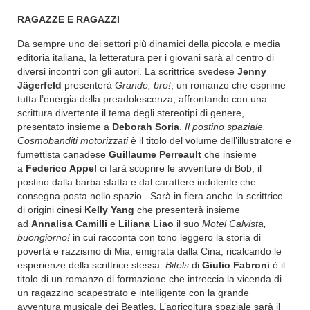
RAGAZZE E RAGAZZI
Da sempre uno dei settori più dinamici della piccola e media
editoria italiana, la letteratura per i giovani sarà al centro di
diversi incontri con gli autori. La scrittrice svedese
Jenny
Jägerfeld
presenterà
Grande, bro!
, un romanzo che esprime
tutta l’energia della preadolescenza, affrontando con una
scrittura divertente il tema degli stereotipi di genere,
presentato insieme a
Deborah Soria
.
Il postino spaziale.
Cosmobanditi motorizzati
è il titolo del volume dell’illustratore e
fumettista canadese
Guillaume Perreault
che insieme
a
Federico Appel
ci farà scoprire le avventure di Bob, il
postino dalla barba sfatta e dal carattere indolente che
consegna posta nello spazio. Sarà in fiera anche la scrittrice
di origini cinesi
Kelly Yang
che presenterà insieme
ad
Annalisa Camilli
e
Liliana Liao
il suo
Motel Calvista,
buongiorno!
in cui racconta con tono leggero la storia di
povertà e razzismo di Mia, emigrata dalla Cina, ricalcando le
esperienze della scrittrice stessa.
Bitels
di
Giulio Fabroni
è il
titolo di un romanzo di formazione che intreccia la vicenda di
un ragazzino scapestrato e intelligente con la grande
avventura musicale dei Beatles. L’agricoltura spaziale sarà il