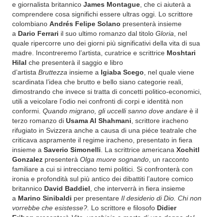
e giornalista britannico
James Montague
, che ci aiuterà a
comprendere cosa significhi essere ultras oggi. Lo scrittore
colombiano
Andrés Felipe Solano
presenterà insieme
a
Dario Ferrari
il suo ultimo romanzo dal titolo
Gloria
, nel
quale ripercorre uno dei giorni più significativi della vita di sua
madre. Incontreremo l’artista, curatrice e scrittrice
Moshtari
Hilal
che presenterà il saggio e libro
d’artista
Bruttezza
insieme a
Igiaba Scego
, nel quale viene
scardinata l’idea che brutto e bello siano categorie reali,
dimostrando che invece si tratta di concetti politico-economici,
utili a veicolare l’odio nei confronti di corpi e identità non
conformi.
Quando migrano, gli uccelli sanno dove andare
è il
terzo romanzo di
Usama Al Shahmani
, scrittore iracheno
rifugiato in Svizzera anche a causa di una piéce teatrale che
criticava aspramente il regime iracheno, presentato in fiera
insieme a
Saverio Simonelli
. La scrittrice americana
Xochitl
Gonzalez
presenterà
Olga muore sognando
, un racconto
familiare a cui si intrecciano temi politici. Si confronterà con
ironia e profondità sul più antico dei dibattiti l’autore comico
britannico
David Baddiel
, che interverrà in fiera insieme
a
Marino Sinibaldi
per presentare
Il desiderio di Dio. Chi non
vorrebbe che esistesse?.
Lo scrittore e filosofo
Didier