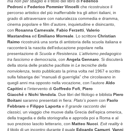
ma non per sbaglio
è il titolo del libro di
Federico
Pedroni
e
Federico Pommier Vincelli
che ricostruisce il
percorso artistico del più inafferrabile tra gli attori italiani, in
grado di attraversare con naturalezza commedia e dramma,
cinema popolare e film d’autore, inquietudine e disincanto,
con
Rosanna Carnevale
,
Fabio Ferzetti
,
Valerio
Mastandrea
ed
Emiliano Morreale
. Lo scrittore
Christian
Raimo
ricostruirà
una sorta di antistoria della scuola italiana e
racconterà la nascita dell’educazione popolare nella
presentazione di
Scuola e Resistenza. L’attivismo pedagogico
tra fascismo e
democrazia, con
Angela Gennaro
. Si discuterà
della storia delle pratiche pacifiste in
Le tecniche della
nonviolenza
, testo pubblicato la prima volta nel 1967 e scritto
sulla falsariga dei “manuali di guerriglia” che circolavano in
quegli anni ma opposto nella vocazione, con l’autore
Aldo
Capitini
e l’intervento di
Goffredo Fofi
,
Piero
Giacché
e
Nichi Vendola
. Due libri del filologo e biblista
Piero
Boitani
saranno presentati in fiera:
Plato’s poem
con
Paolo
Febbraro
e
Filippo Laporta
e
Il grande racconto dei
classici,
un viaggio che muove dalla Grecia dell’epica omerica,
della tragedia e della storiografia e approda poi a Roma e al
suo prezioso lascito letterario, con
Matteo Nucci
.
Exit reality
è
il titolo di un incontro durante il quale
Edoardo Camurri
,
Vanni