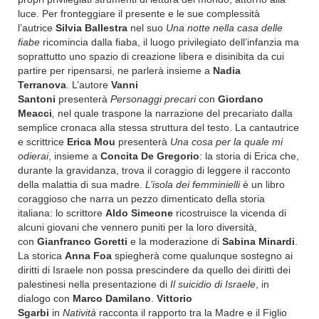
luce. Per fronteggiare il presente e le sue complessità
l’autrice
Silvia Ballestra
nel suo
Una notte nella casa delle
fiabe
ricomincia
dalla fiaba, il luogo privilegiato dell’infanzia ma
soprattutto uno spazio di creazione libera e disinibita da cui
partire per ripensarsi, ne parlerà insieme a
Nadia
Terranova
.
L’autore
Vanni
Santoni
presenterà
Personaggi
precari
con
Giordano
Meacci
,
nel quale traspone
la narrazione del precariato dalla
semplice cronaca alla stessa struttura del testo. La cantautrice
e scrittrice
Erica Mou
presenterà
Una cosa per la quale mi
odierai
, insieme a
Concita De Gregorio
: la storia di Erica che,
durante la gravidanza, trova il coraggio di leggere il racconto
della malattia di sua madre.
L’isola dei femminielli
è un libro
coraggioso che narra un pezzo dimenticato della storia
italiana: lo scrittore
Aldo Simeone
ricostruisce la vicenda di
alcuni giovani che vennero puniti per la loro diversità,
con
Gianfranco Goretti
e la moderazione di
Sabina Minardi
.
La storica
Anna Foa
spiegherà come qualunque sostegno ai
diritti di Israele non possa prescindere da quello dei diritti dei
palestinesi nella presentazione di
Il suicidio di Israele
, in
dialogo con
Marco Damilano
.
Vittorio
Sgarbi
in
Natività
racconta il rapporto tra la Madre e il Figlio