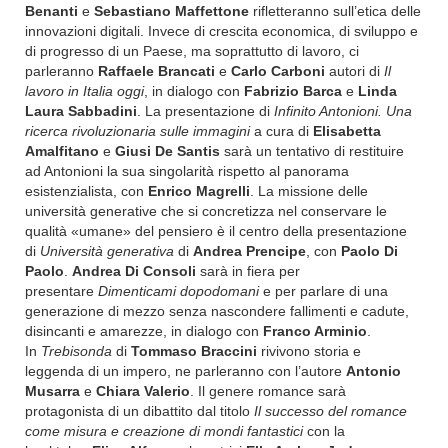
Benanti
e
Sebastiano Maffettone
rifletteranno sull’etica delle
innovazioni digitali. Invece di crescita economica, di sviluppo e
di progresso di un Paese, ma soprattutto di lavoro, ci
parleranno
Raffaele Brancati
e
Carlo Carboni
autori di
Il
lavoro in Italia oggi
, in dialogo con
Fabrizio Barca
e
Linda
Laura Sabbadini
. La presentazione di
Infinito Antonioni. Una
ricerca rivoluzionaria sulle immagini
a cura di
Elisabetta
Amalfitano
e
Giusi De Santis
sarà un tentativo di restituire
ad Antonioni la sua singolarità rispetto al panorama
esistenzialista, con
Enrico Magrelli
. La missione delle
università generative che si concretizza nel conservare le
qualità «umane» del pensiero è il centro della presentazione
di
Università generativa
di
Andrea Prencipe
, con
Paolo Di
Paolo
.
Andrea Di Consoli
sarà in fiera per
presentare
Dimenticami dopodomani
e per parlare di una
generazione di mezzo senza nascondere fallimenti e cadute,
disincanti e amarezze, in dialogo con
Franco Arminio
.
In
Trebisonda
di
Tommaso Braccini
rivivono storia e
leggenda di un impero, ne parleranno con l’autore
Antonio
Musarra
e
Chiara Valerio
.
Il genere romance sarà
protagonista di un dibattito dal titolo
Il successo del romance
come misura e creazione di mondi fantastici
con la