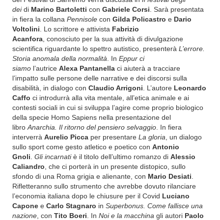
dei
di
Marino Bartoletti
con
Gabriele Corsi
. Sarà presentata
in fiera la collana
Pennisole
con
Gilda Policastro
e
Dario
Voltolini
.
Lo scrittore e attivista
Fabrizio
Acanfora
,
conosciuto per la sua attività di divulgazione
scientifica riguardante lo spettro autistico,
presenterà
L’
errore.
Storia anomala della normalità
. In
Eppur ci
siamo
l’autrice
Alexa Pantanella
ci aiuterà a tracciare
l’impatto sulle persone delle narrative e dei discorsi sulla
disabilità, in dialogo con
Claudio Arrigoni
. L’autore
Leonardo
Caffo
ci introdurrà alla vita mentale, all’etica animale e ai
contesti sociali in cui si sviluppa l’agire come proprio biologico
della specie Homo Sapiens nella presentazione del
libro
Anarchia. Il ritorno del pensiero selvaggio
. In fiera
interverrà
Aurelio Picca
per presentare
La gloria
, un dialogo
sullo sport come gesto atletico e poetico con
Antonio
Gnoli
.
Gli incarnati
è il titolo dell’ultimo romanzo di
Alessio
Caliandro
, che ci porterà in un presente distopico, sullo
sfondo di una Roma grigia e alienante, con
Mario Desiati
.
Rifletteranno sullo strumento che avrebbe dovuto rilanciare
l’economia italiana dopo le chiusure per il Covid
Luciano
Capone
e
Carlo Stagnaro
in
Superbonus. Come fallisce una
nazione
, con
Tito Boeri
. In
Noi e la macchina
gli autori
Paolo