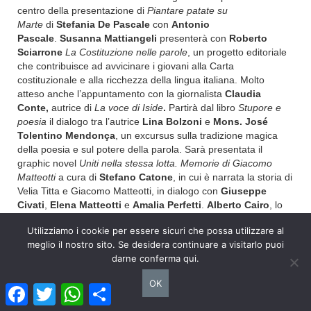
centro della presentazione di
Piantare patate su
Marte
di
Stefania De Pascale
con
Antonio
Pascale
.
Susanna Mattiangeli
presenterà con
Roberto
Sciarrone
La Costituzione nelle parole
, un progetto editoriale
che contribuisce ad avvicinare i giovani alla Carta
costituzionale e alla ricchezza della lingua italiana. Molto
atteso anche l’appuntamento con la giornalista
Claudia
Conte,
autrice di
La voce di Iside
.
Partirà dal libro
Stupore e
poesia
il dialogo tra l’autrice
Lina Bolzoni
e
Mons. José
Tolentino Mendonça
, un excursus sulla tradizione magica
della poesia e sul potere della parola. Sarà presentata il
graphic novel
Uniti nella stessa lotta. Memorie di Giacomo
Matteotti
a cura di
Stefano Catone
, in cui è narrata la storia di
Velia Titta e Giacomo Matteotti, in dialogo con
Giuseppe
Civati
,
Elena Matteotti
e
Amalia Perfetti
.
Alberto Cairo
, lo
scrittore che dal 1989 è delegato del Comitato Internazionale
Utilizziamo i cookie per essere sicuri che possa utilizzare al
della Croce Rossa, sarà intervistato da
Francesca Sforza
per
meglio il nostro sito. Se desidera continuare a visitarlo puoi
raccontare venti anni di esperienza professionale ed
darne conferma qui.
esistenziale in Afghanistan. Il laboratorio che prende il titolo dal
nuovo libro di
Lilith Moscon
, Xenia contro il tempo
, condurrà i
OK
ragazzi in un’avventura tra il regno dei vivi e quello dei morti,
Facebook
Twitter
WhatsApp
Condividi
tra vicoli, argini e palazzi da attraversare correndo a perdifiato.