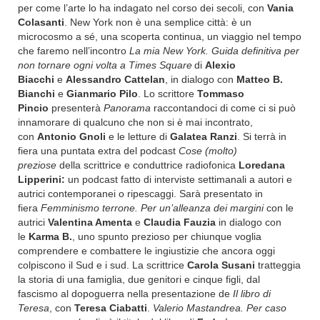
per come l’arte lo ha indagato nel corso dei secoli, con
Vania
Colasanti
. New York non è una semplice città: è un
microcosmo a sé, una scoperta continua, un viaggio nel tempo
che faremo nell’incontro
La mia New York. Guida definitiva per
non tornare ogni volta a Times Square
di
Alexio
Biacchi
e
Alessandro Cattelan
, in dialogo con
Matteo B.
Bianchi
e
Gianmario Pilo
. Lo scrittore
Tommaso
Pincio
presenterà
Panorama
raccontandoci di come ci si può
innamorare di qualcuno che non si è mai incontrato,
con
Antonio Gnoli
e le letture di
Galatea Ranzi
.
Si terrà in
fiera una puntata extra del podcast
Cose (molto)
preziose
della scrittrice e conduttrice radiofonica
Loredana
Lipperini:
un podcast fatto di interviste settimanali a autori e
autrici contemporanei o ripescaggi. Sarà presentato in
fiera
Femminismo terrone. Per un’alleanza dei margini
con le
autrici
Valentina Amenta
e
Claudia Fauzia
in dialogo con
le
Karma B.
, uno spunto prezioso per chiunque voglia
comprendere e combattere le ingiustizie che ancora oggi
colpiscono il Sud e i sud. La scrittrice
Carola Susani
tratteggia
la storia di una famiglia, due genitori e cinque figli, dal
fascismo al dopoguerra nella presentazione de
Il libro di
Teresa
, con
Teresa Ciabatti
.
Valerio Mastandrea. Per caso