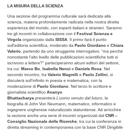
LA MISURA DELLA SCIENZA
Una sezione del programma culturale sarà dedicata alla
scienza, materia profondamente radicata nella nostra diretta
esperienza del mondo, con esperti italiani e stranieri. Saranno
tre gli incontri in collaborazione con il
Festival Scienza e
Virgola
organizzato dalla
SISSA
. Il primo farà il punto
sull’editoria scientifica, moderato da
Paolo Giordano
e
Chiara
Valerio
, partendo da uno struggente interrogativo: “ma perché
nonostante l’alto livello delle pubblicazioni scientifiche tutti si
iscrivono a lettere?” parteciperanno alcuni editori del settore,
tra cui:
Marco Bo
,
Isabella Nenci
e
Daniele Rosa
. Nel
secondo incontro, tra
Valerio Magrelli
e
Paolo Zellini
, si
discuterà sull’infinito in poesia e matematica, con la
moderazione di
Paolo Giordano
. Nel terzo lo scrittore e
giornalista scientifico
Ananyo
Bhattacharya
presenterà
L’uomo venuto dal futuro
, la
biografia di John Von Neumann, matematico, informatico e
ingegnere ungherese naturalizzato statunitense. Ad arricchire
la sezione anche una serie di incontri organizzati dal
CNR
–
Consiglio Nazionale delle Ricerche
, tra cui la conferenza in
diretta streaming in contemporanea con la base CNR Dirigibile