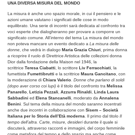
UNA DIVERSA MISURA DEL MONDO
La misura è anche uno spazio morale, in cui il pensiero e le
azioni umane valutano i significati delle cose in modo
equilibrato. Una serie di incontri sarà dedicata al confronto tra
voci esperte che dialogheranno per provare a comporre un
significato comune. All’interno del tema La misura del mondo
non poteva mancare un evento dedicato a
La misura delle
donne
, che vedrà in dialogo
Maria Grazia Chiuri
, prima donna
a ricoprire il ruolo di Direttrice Artistica delle collezioni donna
Dior dalla fondazione della Maison nel 1946, la
scrittrice
Teresa Ciabatti
, lo scrittore
Liv Ferracchiati
, la
fumettista
Fumettibrutti
e la scrittrice
Maura Gancitano
, con
la moderazione di
Chiara Valerio
.
Donne che parlano di soldi
(dopo aver corso coi lupi)
è il titolo del confronto tra
Melissa
Panarello
,
Letizia Pezzali
,
Azzurra Rinaldi
,
Linda Laura
Sabbadini
ed
Elena Stancanelli
, moderato da
Annalena
Benini
. Sul tema della misura del mondo saranno incentrati
anche due incontri in collaborazione con
Sisem – Società
Italiana per lo Storia dell’Età moderna
. Il primo dal titolo
Il
tempo dell’altra. Carte, misure, desideri
durante il quale si
discuterà, attraverso racconti e immagini, del corpo femminile
come metafora del tempo e dello spazio ma anche come