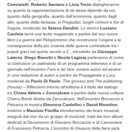
Cenciarelli
,
Roberto Saviano
e
Licia Troisi
dialogheranno
su quanto la rappresentazione di sé stessi dipende da noi,
quanto dalla geografia, quanto dall’economia, quanto dagli
altri, quanto dalla fantasia, in
Pregiudizi, luoghi comuni e fior di
fragola
, moderato da
Serena Dandini
. Lo storico
Luciano
Canfora
terrà una lectio magistralis a partire dal suo nuovo
libro
La guerra del Peloponneso
che ricostruisce l’origine e le
conseguenze della più cruenta delle guerre combattute tra i
popoli greci nel quinto secolo a.C., introdotto da
Giuseppe
Laterza
.
Diego Bianchi
e
Nicola Lagioia
parleranno di come
si costruisce un palinsesto di un programma televisivo e di un
giornale nell’incontro
Fare e far fare: essere autori ed essere
in una redazione di autori a partire da Propaganda e Lucy
,
moderati da
Paolo Di Paolo
.
The grocery and The publishing
(house)
– Riflessioni intorno all’editoria
è il titolo del dialogo
tra
Chiara Valerio
e
Zerocalcare
a partire dalla nuova collana
Cherry Bomb diretta da Zerocalcare. Nell’incontro
Boccaccio e
Petrarca in musica
Eleonora Cardellini
e
David Riondino
,
insieme a
Maurizio Fiorilla
introdurranno dei brani musicali,
eseguiti dal vivo da un gruppo di musicisti, tratti dai loro album
dedicati al Decameron di Giovanni Boccaccio e al Canzoniere
di Francesco Petrarca. L’incontro di chiusura della fiera sarà