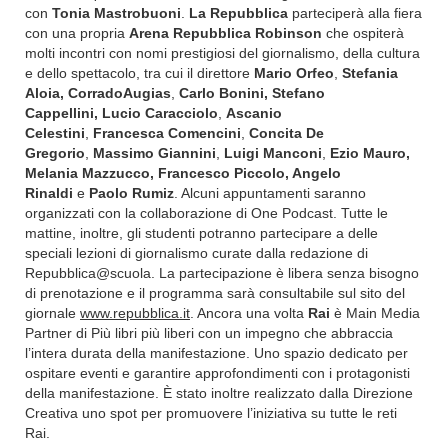
con
Tonia Mastrobuoni
.
La Repubblica
parteciperà alla fiera
con una propria
Arena Repubblica Robinson
che ospiterà
molti incontri con nomi prestigiosi del giornalismo, della cultura
e dello spettacolo, tra cui il direttore
Mario Orfeo
,
Stefania
Aloia, CorradoAugias
,
Carlo Bonini, Stefano
Cappellini,
Lucio Caracciolo
,
Ascanio
Celestini
,
Francesca Comencini
,
Concita De
Gregorio
,
Massimo Giannini
,
Luigi Manconi
,
Ezio Mauro,
Melania Mazzucco, Francesco Piccolo, Angelo
Rinaldi
e
Paolo Rumiz
. Alcuni appuntamenti saranno
organizzati con la collaborazione di One Podcast. Tutte le
mattine, inoltre, gli studenti potranno partecipare a delle
speciali lezioni di giornalismo curate dalla redazione di
Repubblica@scuola. La partecipazione è libera senza bisogno
di prenotazione e il programma sarà consultabile sul sito del
giornale
www.repubblica.it
. Ancora una volta
Rai
è Main Media
Partner di Più libri più liberi con un impegno che abbraccia
l’intera durata della manifestazione. Uno spazio dedicato per
ospitare eventi e garantire approfondimenti con i protagonisti
della manifestazione. È stato inoltre realizzato dalla Direzione
Creativa uno spot per promuovere l’iniziativa su tutte le reti
Rai.