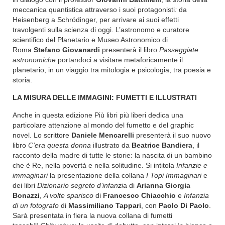
meccanica quantistica attraverso i suoi protagonisti
:
da
Heisenberg a Schrödinger, per arrivare ai suoi effetti
travolgenti sulla scienza di oggi. L’astronomo e curatore
scientifico del Planetario e Museo Astronomico di
Roma
Stefano Giovanardi
presenterà il libro
Passeggiate
astronomiche
portandoci a visitare metaforicamente il
planetario, in un viaggio tra mitologia e psicologia, tra poesia e
storia.
LA MISURA DELLE IMMAGINI: FUMETTI E ILLUSTRATI
Anche in questa edizione Più libri più liberi dedica una
particolare attenzione al mondo del fumetto e del graphic
novel. Lo scrittore
Daniele Mencarelli
presenterà il suo nuovo
libro
C’era questa donna
illustrato da
Beatrice Bandiera
, il
racconto della madre di tutte le storie: la nascita di un bambino
che è Re, nella povertà e nella solitudine. Si intitola
Infanzie e
immaginari
la presentazione della collana
I Topi Immaginari
e
dei libri
Dizionario segreto d’infanzi
a di
Arianna Giorgia
Bonazzi
,
A volte sparisco
di
Francesco Chiacchio
e
Infanzia
di un fotografo
di
Massimiliano Tappari
, con
Paolo Di Paolo
.
Sarà presentata in fiera la nuova collana di fumetti