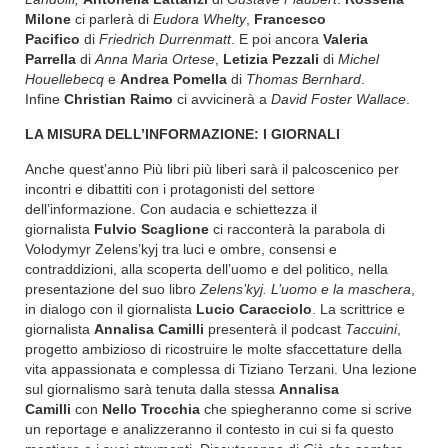
Milone
ci parlerà di
Eudora Whelty
,
Francesco
Pacifico
di
Friedrich Durrenmatt
. E poi ancora
Valeria
Parrella
di
Anna Maria Ortese
,
Letizia Pezzali
di
Michel
Houellebecq
e
Andrea Pomella
di
Thomas Bernhard
.
Infine
Christian Raimo
ci avvicinerà a
David Foster Wallace
.
LA MISURA DELL’INFORMAZIONE: I GIORNALI
Anche quest’anno Più libri più liberi sarà il palcoscenico per
incontri e dibattiti con i protagonisti del settore
dell’informazione. Con audacia e schiettezza il
giornalista
Fulvio Scaglione
ci racconterà la parabola di
Volodymyr Zelens’kyj tra luci e ombre, consensi e
contraddizioni, alla scoperta dell’uomo e del politico, nella
presentazione del suo libro
Zelens’kyj. L’uomo e la maschera
,
in dialogo con il giornalista
Lucio Caracciolo
. La scrittrice e
giornalista
Annalisa Camilli
presenterà il podcast
Taccuini
,
progetto ambizioso di ricostruire le molte sfaccettature della
vita appassionata e complessa di Tiziano Terzani. Una lezione
sul giornalismo sarà tenuta dalla stessa
Annalisa
Camilli
con
Nello Trocchia
che spiegheranno come si scrive
un reportage e analizzeranno il contesto in cui si fa questo