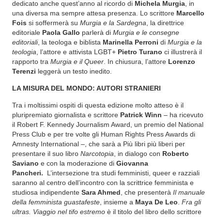
dedicato anche quest’anno al ricordo di
Michela Murgia
, in
una diversa ma sempre attesa presenza. Lo scrittore
Marcello
Fois
si soffermerà su
Murgia e la Sardegna
, la direttrice
editoriale
Paola Gallo
parlerà
di
Murgia e le consegne
editoriali
, la teologa e biblista
Marinella Perroni
di
Murgia e la
teologia
, l’attore e attivista LGBT+
Pietro Turano
ci illustrerà il
rapporto tra
Murgia e il Queer
. In chiusura, l’attore
Lorenzo
Terenzi
leggerà un testo inedito.
LA MISURA DEL MONDO: AUTORI STRANIERI
Tra i moltissimi ospiti di questa edizione molto atteso è il
pluripremiato giornalista e scrittore
Patrick Winn
– ha ricevuto
il Robert F. Kennedy Journalism Award, un premio del National
Press Club e per tre volte gli Human Rights Press Awards di
Amnesty International –, che sarà a Più libri più liberi per
presentare il suo libro
Narcotopia
, in dialogo con
Roberto
Saviano
e con la moderazione di
Giovanna
Pancheri.
L’intersezione tra studi femministi, queer e razziali
saranno al centro dell’incontro con la scrittrice femminista e
studiosa indipendente
Sara Ahmed
, che presenterà
Il manuale
della femminista guastafeste
, insieme a
Maya De Leo
.
Fra gli
ultras. Viaggio nel tifo estremo
è il titolo del libro dello scrittore