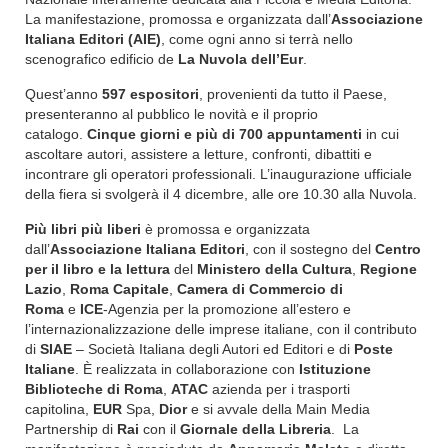
La manifestazione, promossa e organizzata dall’
Associazione
Italiana Editori (AIE)
, come ogni anno si terrà nello
scenografico edificio de
La Nuvola dell’Eur
.
Quest’anno
597 espositori
, provenienti da tutto il Paese,
presenteranno al pubblico le novità e il proprio
catalogo.
Cinque giorni e più di 700 appuntamenti
in cui
ascoltare autori, assistere a letture, confronti, dibattiti e
incontrare gli operatori professionali. L’inaugurazione ufficiale
della fiera si svolgerà il 4 dicembre, alle ore 10.30 alla Nuvola.
Più libri più liberi
è promossa e organizzata
dall’
Associazione Italiana Editori
, con il sostegno del
Centro
per il libro e la lettura
del
Ministero della Cultura
,
Regione
Lazio
,
Roma Capitale
,
Camera di Commercio di
Roma
e
ICE
-Agenzia per la promozione all’estero e
l’internazionalizzazione delle imprese italiane, con il contributo
di
SIAE
– Società Italiana degli Autori ed Editori e di
Poste
Italiane
. È realizzata in collaborazione con
Istituzione
Biblioteche di Roma
,
ATAC
azienda per i trasporti
capitolina,
EUR
Spa,
Dior
e si avvale della Main Media
Partnership di
Rai
con il
Giornale della Libreria
. La