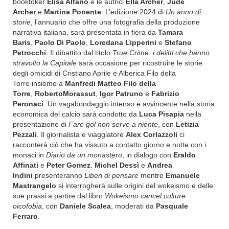
booktoker
Elisa Alfano
e le autrici
Ella Archer
,
Jude
Archer
e
Martina Ponente
. L’edizione 2024 di
Un anno di
storie
, l’annuario che offre una fotografia della produzione
narrativa italiana, sarà presentata in fiera da
Tamara
Baris
,
Paolo Di Paolo
,
Loredana Lipperini
e
Stefano
Petrocchi
. Il dibattito dal titolo
True Crime: i delitti che hanno
stravolto la Capitale
sarà occasione per ricostruire le storie
degli omicidi di Cristiano Aprile e Alberica Filo della
Torre
insieme a
Manfredi Matteo Filo della
Torre
,
RobertoMorassut
,
Igor Patruno
e
Fabrizio
Peronaci
.
Un vagabondaggio intenso e avvincente nella storia
economica del calcio sarà condotto da
Luca Pisapia
nella
presentazione di
Fare gol non serve a niente
, con
Letizia
Pezzali
. Il giornalista e viaggiatore
Alex Corlazzoli
ci
racconterà ciò che ha vissuto a contatto giorno e notte con i
monaci in
Diario da un monastero
, in dialogo con
Eraldo
Affinati
e
Peter Gomez
.
Michel Dessì
e
Andrea
Indini
presenteranno
Liberi di pensare
mentre
Emanuele
Mastrangelo
si interrogherà sulle origini del wokeismo e delle
sue prassi a partire dal libro
Wokeismo cancel culture
oicofobia
,
con
Daniele Scalea
,
moderati da
Pasquale
Ferraro
.