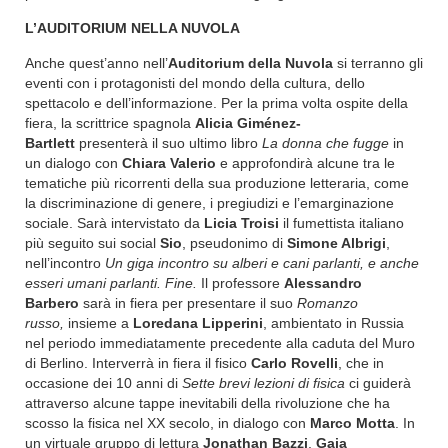
L’AUDITORIUM NELLA NUVOLA
Anche quest’anno nell’
Auditorium della Nuvola
si terranno gli
eventi con i protagonisti del mondo della cultura, dello
spettacolo e dell’informazione. Per la prima volta ospite della
fiera, la scrittrice spagnola
Alicia Giménez-
Bartlett
presenterà il suo ultimo libro
La donna che fugge
in
un dialogo con
Chiara Valerio
e approfondirà alcune tra le
tematiche più ricorrenti della sua produzione letteraria, come
la discriminazione di genere, i pregiudizi e l’emarginazione
sociale. Sarà intervistato da
Licia Troisi
il fumettista italiano
più seguito sui social
Sio
, pseudonimo di
Simone Albrigi
,
nell’incontro
Un giga incontro su alberi e cani parlanti, e anche
esseri umani parlanti. Fine.
Il professore
Alessandro
Barbero
sarà in fiera per presentare il suo
Romanzo
russo,
insieme a
Loredana Lipperini
,
ambientato in Russia
nel periodo immediatamente precedente alla caduta del Muro
di Berlino. Interverrà in fiera il fisico
Carlo Rovelli
, che in
occasione dei 10 anni di
Sette brevi lezioni di fisica
ci guiderà
attraverso alcune tappe inevitabili della rivoluzione che ha
scosso la fisica nel XX secolo, in dialogo con
Marco Motta
. In
un virtuale gruppo di lettura
Jonathan Bazzi
,
Gaja