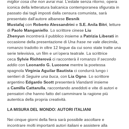
miglior cosa che non avrai mai.
L’estate senza ritorno, opera
iconica della letteratura balcanica contemporanea sfigurata in
passato dai tagli imposti dalla censura comunista, sarà
presentato dall’autore albanese
Besnik
Mustafaj
con
Roberto Alessandrini
e
S.E. Anila Bitri
, letture
di
Paolo Manganiello
. Lo scrittore cinese
Liu
Zhenyun
incontrerà il pubblico insieme a
Patrizia Liberati
in
occasione della presentazione di
Una frase ne vale diecimila
,
romanzo tradotto in oltre 12 lingue da cui sono state tratte una
serie televisiva, un film e un’opera teatrale. La scrittrice
ceca
Sylvie Richterová
ci racconterà il romanzo
Il secondo
addio
con
Leonardo G. Luccone
mentre la poetessa
spagnola
Virginia
Aguilar Bautista
ci condurrà lungo i
sentieri di
Seguire una buca
,
con
Lia Ogno
. Lo scrittore
argentino
Edgardo Scott
presenterà
Viandanti
insieme
a
Camilla Cattarulla
, raccontando aneddoti e vite di autori e
pensatori che hanno fatto del camminare la ragione più
autentica della propria creatività.
LA MISURA DEL MONDO: AUTORI ITALIANI
Nei cinque giorni della fiera sarà possibile ascoltare e
incontrare molti importanti autori italiani e assistere alla