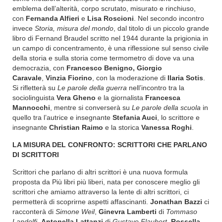
emblema dell’alterità, corpo scrutato, misurato e rinchiuso,
con
Fernanda Alfieri
e
Lisa Roscioni
. Nel secondo incontro
invece
Storia, misura del mondo
, dal titolo di un piccolo grande
libro di Fernand Braudel scritto nel 1944 durante la prigionia in
un campo di concentramento, è una riflessione sul senso civile
della storia e sulla storia come termometro di dove va una
democrazia, con
Francesco Benigno, Giorgio
Caravale
,
Vinzia Fiorino
, con la moderazione di
Ilaria Sotis
.
Si rifletterà su
Le parole della guerra
nell’incontro tra la
sociolinguista
Vera Gheno
e la giornalista
Francesca
Mannocchi
, mentre si converserà su
Le parole della scuola
in
quello tra l’autrice e insegnante
Stefania Auci
, lo scrittore e
insegnante
Christian Raimo
e la storica
Vanessa Roghi
.
LA MISURA DEL CONFRONTO: SCRITTORI CHE PARLANO
DI SCRITTORI
Scrittori che parlano di altri scrittori è una nuova formula
proposta da Più libri più liberi, nata per conoscere meglio gli
scrittori che amiamo attraverso la lente di altri scrittori, ci
permetterà di scoprirne aspetti affascinanti.
Jonathan Bazzi
ci
racconterà di
Simone Weil
,
Ginevra Lamberti
di
Tommaso
Landolfi,
Antonella Lattanzi
di
Gustave Flaubert
.
Rossella