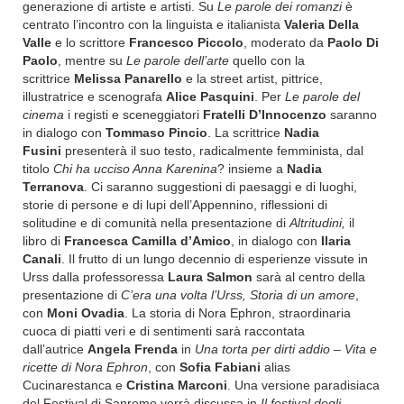
generazione di artiste e artisti. Su
Le parole dei romanzi
è
centrato l’incontro con la linguista e italianista
Valeria Della
Valle
e lo scrittore
Francesco Piccolo
, moderato da
Paolo Di
Paolo
, mentre su
Le parole dell’arte
quello con la
scrittrice
Melissa Panarello
e la street artist, pittrice,
illustratrice e scenografa
Alice Pasquini
. Per
Le parole del
cinema
i registi e sceneggiatori
Fratelli D’Innocenzo
saranno
in dialogo con
Tommaso Pincio
. La scrittrice
Nadia
Fusini
presenterà il suo testo, radicalmente femminista, dal
titolo
Chi ha ucciso Anna Karenina
? insieme a
Nadia
Terranova
.
Ci saranno suggestioni di paesaggi e di luoghi,
storie di persone e di lupi dell’Appennino,
riflessioni di
solitudine e di comunità nella presentazione di
Altritudini,
il
libro di
Francesca Camilla d’Amico
, in dialogo
con
Ilaria
Canali
. Il frutto di un lungo decennio di esperienze vissute in
Urss dalla professoressa
Laura Salmon
sarà al centro della
presentazione di
C’era una volta l’Urss, Storia di un amore
,
con
Moni Ovadia
.
La storia di Nora Ephron, straordinaria
cuoca di piatti veri e di sentimenti sarà raccontata
dall’autrice
Angela Frenda
in
Una torta per dirti addio – Vita e
ricette di Nora Ephron
, con
Sofia Fabiani
alias
Cucinarestanca
e
Cristina Marconi
. Una versione paradisiaca
del Festival di Sanremo verrà discussa in
Il festival degli