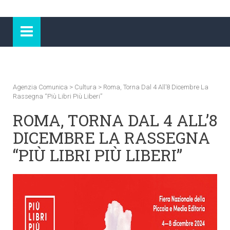
Agenzia Comunica
>
Cultura
>
Roma, Torna Dal 4 All’8 Dicembre La
Rassegna “Più Libri Più Liberi”
ROMA, TORNA DAL 4 ALL’8
DICEMBRE LA RASSEGNA
“PIÙ LIBRI PIÙ LIBERI”