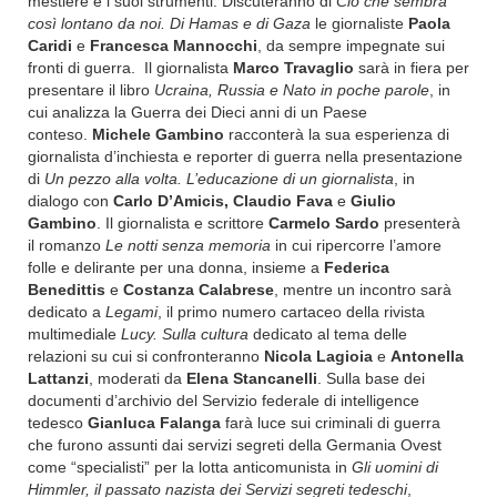
mestiere e i suoi strumenti. Discuteranno di
Ciò che sembra
così lontano da noi. Di Hamas e di Gaza
le giornaliste
Paola
Caridi
e
Francesca Mannocchi
, da sempre impegnate sui
fronti di guerra.
Il giornalista
Marco Travaglio
sarà in fiera per
presentare il libro
Ucraina, Russia e Nato in poche parole
, in
cui analizza la Guerra dei Dieci anni di un Paese
conteso.
Michele Gambino
racconterà la sua esperienza di
giornalista d’inchiesta e reporter di guerra nella presentazione
di
Un pezzo alla volta. L’educazione di un giornalista
, in
dialogo con
Carlo D’Amicis,
Claudio Fava
e
Giulio
Gambino
. Il giornalista e scrittore
Carmelo Sardo
presenterà
il romanzo
Le notti senza memoria
in cui ripercorre l’amore
folle e delirante per una donna, insieme a
Federica
Benedittis
e
Costanza Calabrese
, mentre un incontro sarà
dedicato a
Legami
, il primo numero cartaceo della rivista
multimediale
Lucy. Sulla cultura
dedicato al tema delle
relazioni su cui si confronteranno
Nicola Lagioia
e
Antonella
Lattanzi
, moderati da
Elena Stancanelli
. Sulla base dei
documenti d’archivio del Servizio federale di intelligence
tedesco
Gianluca Falanga
farà luce sui
criminali di guerra
che furono assunti dai servizi segreti della Germania Ovest
come “specialisti” per la lotta anticomunista in
Gli uomini di
Himmler, il passato nazista dei Servizi segreti tedeschi
,