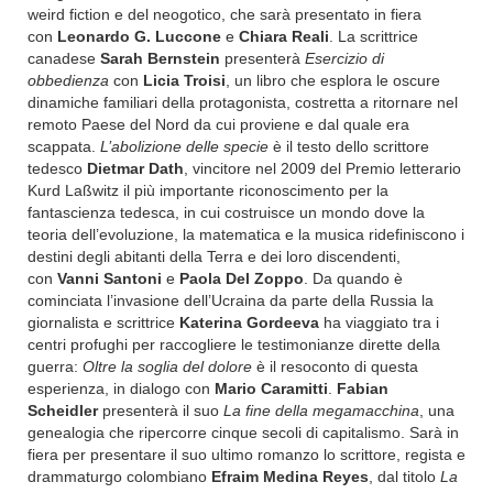
weird fiction e del neogotico, che sarà presentato in fiera
con
Leonardo G. Luccone
e
Chiara Reali
. La scrittrice
canadese
Sarah Bernstein
presenterà
Esercizio di
obbedienza
con
Licia Troisi
, un libro che esplora le oscure
dinamiche familiari della protagonista, costretta a ritornare nel
remoto Paese del Nord da cui proviene e dal quale era
scappata.
L’abolizione delle specie
è il testo dello scrittore
tedesco
Dietmar Dath
, vincitore nel 2009 del Premio letterario
Kurd Laßwitz il più importante riconoscimento per la
fantascienza tedesca, in cui costruisce un mondo dove la
teoria dell’evoluzione, la matematica e la musica ridefiniscono i
destini degli abitanti della Terra e dei loro discendenti,
con
Vanni Santoni
e
Paola Del Zoppo
. Da quando è
cominciata l’invasione dell’Ucraina da parte della Russia la
giornalista e scrittrice
Katerina Gordeeva
ha viaggiato tra i
centri profughi per raccogliere le testimonianze dirette della
guerra:
Oltre la soglia del dolore
è il resoconto di questa
esperienza, in dialogo con
Mario Caramitti
.
Fabian
Scheidler
presenterà il suo
La fine della megamacchina
, una
genealogia che ripercorre cinque secoli di capitalismo. Sarà in
fiera per presentare il suo ultimo romanzo lo scrittore, regista e
drammaturgo colombiano
Efraim Medina Reyes
, dal titolo
La