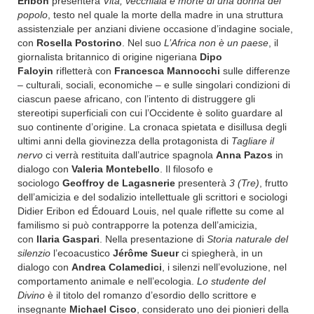
Eribon
presenterà
Vita, vecchiaia e morte di una donna del
popolo
, testo nel quale la morte della madre in una struttura
assistenziale per anziani diviene occasione d’indagine sociale,
con
Rosella Postorino
. Nel suo
L’Africa non è un paese
, il
giornalista britannico di origine nigeriana
Dipo
Faloyin
rifletterà con
Francesca Mannocchi
sulle differenze
– culturali, sociali, economiche – e sulle singolari condizioni di
ciascun paese africano, con l’intento di distruggere gli
stereotipi superficiali con cui l’Occidente è solito guardare al
suo continente d’origine. La cronaca spietata e disillusa degli
ultimi anni della giovinezza della protagonista di
Tagliare il
nervo
ci verrà restituita dall’autrice spagnola
Anna Pazos
in
dialogo con
Valeria Montebello
. Il filosofo e
sociologo
Geoffroy de Lagasnerie
presenterà
3 (Tre)
, frutto
dell’amicizia e del sodalizio intellettuale gli scrittori e sociologi
Didier Eribon ed Édouard Louis, nel quale riflette su come al
familismo si può contrapporre la potenza dell’amicizia,
con
Ilaria Gaspari
. Nella presentazione di
Storia naturale del
silenzio
l’ecoacustico
Jérôme Sueur
ci spiegherà, in un
dialogo con
Andrea Colamedici
,
i silenzi nell’evoluzione, nel
comportamento animale e nell’ecologia.
Lo studente del
Divino
è il titolo del romanzo d’esordio dello scrittore e
insegnante
Michael Cisco
, considerato uno dei pionieri della