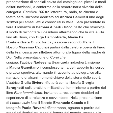
presentazione di speciali novità dai cataloghi dei piccoli e medi
editori nazionali, a conferma della straordinaria vivacità della
categoria.
Camilleri 100
tra letteratura, radio, tv, cinema e
teatro sarà l’incontro dedicato ad
Andrea Camilleri
uno degli
scrittori più amati, letti e conosciuti in Italia. Sarà presentato in
fiera il romanzo di
Barbara Alberti
Delirio
, testo che stravolge
il modo di raccontare il desiderio affermando che la vita è vita
fino all’ultimo, con
Olga Campofreda
,
Mavie Da
Ponte
e
Greta Olivo
. Ne
La passione secondo Maria
il
filosofo
Massimo
Cacciari
partirà dalla celebre opera di Piero
della Francesca per riflettere attorno alla figura della madre di
Dio. Nella presentazione di
Corpi che
contano
l’autrice
Nadeesha Uyangoda
indagherà insieme
a
Maura Gancitano
il complesso tema del rapporto tra corpo
e pratica sportiva, alternando il racconto autobiografico alla
narrazione di alcuni momenti chiave della storia dello sport.
L’autrice
Giulia Siviero
rifletterà con la filosofa
Giorgia
Serughetti
sulle pratiche militanti del femminismo a partire dal
libro
Fare femminismo
,
invitando a recuperare desideri ed
esperienze di sorellanza e sovversione. Nella presentazione
di
Lettere sulla luce
il filosofo
Emanuele Coccia
e il
fotografo
Paolo Roversi
rifletteranno, ognuno a partire dai
propri privilegiati strumenti di lettura del mondo, attorno alla