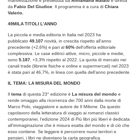
manifestazione è presieduta da
Annamaria Malato
e diretta
da
Fabio Del Giudice
. Il programma è a cura di
Chiara
Valerio.
49MILA TITOLI L’ANNO
La piccola e media editoria in Italia nel 2023 ha
pubblicato
49.107
novità, in crescita rispetto all’anno
precedente (+2,6%) e pari al
60%
dell’offerta editoriale
complessiva. Le case editrici attive, micro, piccole e medie,
sono
5.187
, +3,3% rispetto al 2022. La quota di mercato nei
canali trade (librerie fisiche e online e supermercati) nel 2023
è stata pari al 46,7%, in linea con quella dell’anno precedente.
IL TEMA: LA MISURA DEL MONDO
Il
tema
di questa 23° edizione è
La misura del mondo
e
rende omaggio alla ricorrenza dei 700 anni dalla morte di
Marco Polo, viaggiatore e autore de Il Milione. Da questo
capolavoro della letteratura di viaggio ai romanzi classici
contemporanei, l’edizione 2024 di Più libri più liberi è dedicata
all’immaginazione che è misura esatta del mondo e di ciò che
esso contiene. Se leggere è percorrere nuovi territori e
pensieri, i libri ne diventano la carta geografica.