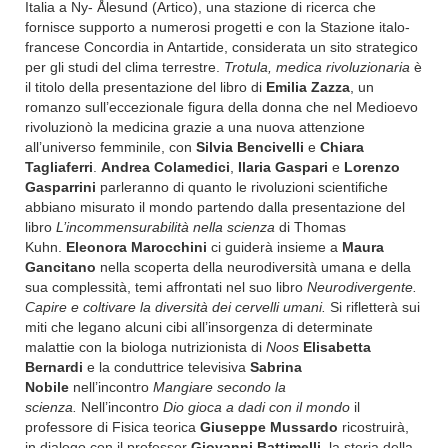
Italia a Ny- Ålesund (Artico), una stazione di ricerca che
fornisce supporto a numerosi progetti e con la Stazione italo-
francese Concordia in Antartide, considerata un sito strategico
per gli studi del clima terrestre.
Trotula, medica rivoluzionaria
è
il titolo della presentazione del libro di
Emilia Zazza
, un
romanzo sull’eccezionale figura della donna che nel Medioevo
rivoluzionò la medicina grazie a una nuova attenzione
all’universo femminile, con
Silvia Bencivelli
e
Chiara
Tagliaferri
.
Andrea Colamedici
,
Ilaria Gaspari
e
Lorenzo
Gasparrini
parleranno di quanto le rivoluzioni scientifiche
abbiano misurato il mondo partendo dalla presentazione del
libro
L’incommensurabilità nella scienza
di Thomas
Kuhn.
Eleonora Marocchini
ci guiderà insieme a
Maura
Gancitano
nella scoperta della neurodiversità umana e della
sua complessità, temi affrontati nel suo libro
Neurodivergente.
Capire e coltivare la diversità dei cervelli umani.
Si rifletterà sui
miti che legano alcuni cibi all’insorgenza di determinate
malattie con la biologa nutrizionista di
Noos
Elisabetta
Bernardi
e la conduttrice televisiva
Sabrina
Nobile
nell’incontro
Mangiare secondo la
scienza.
Nell’incontro
Dio gioca a dadi con il mondo
il
professore di Fisica teorica
Giuseppe Mussardo
ricostruirà,
in dialogo con il professor
Giovanni Battimelli
, la storia della