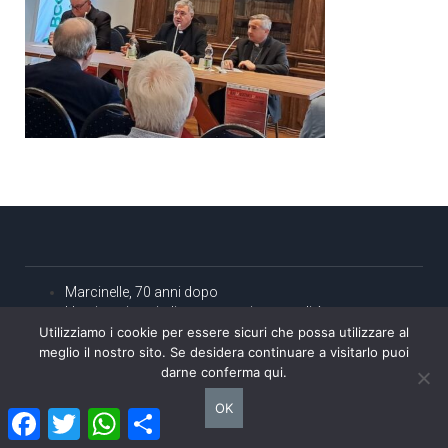
Marcinelle, 70 anni dopo
L’emigrazione italiana tra storia e attualità
Utilizziamo i cookie per essere sicuri che possa utilizzare al
“La Villa dei Marchesi Paulucci di Calboli, Residenza
meglio il nostro sito. Se desidera continuare a visitarlo puoi
d’Italia a Berna”, il nuovo libro dell’Ambasciatore Gaetano
darne conferma qui.
Cortese
Esce “Deciding the Landscape. A Case Study from
OK
Florence” di Marco Mariani, il libro sul “Cubo nero”
Facebook
Twitter
WhatsApp
Condividi
Perché la ricerca del “Bene comune” è essenziale per la