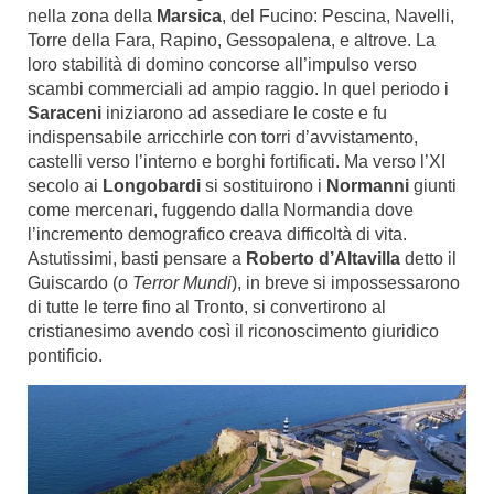
nella zona della
Marsica
, del Fucino: Pescina, Navelli,
Torre della Fara, Rapino, Gessopalena, e altrove. La
loro stabilità di domino concorse all’impulso verso
scambi commerciali ad ampio raggio. In quel periodo i
Saraceni
iniziarono ad assediare le coste e fu
indispensabile arricchirle con torri d’avvistamento,
castelli verso l’interno e borghi fortificati. Ma verso l’XI
secolo ai
Longobardi
si sostituirono i
Normanni
giunti
come mercenari, fuggendo dalla Normandia dove
l’incremento demografico creava difficoltà di vita.
Astutissimi, basti pensare a
Roberto d’Altavilla
detto il
Guiscardo (o
Terror Mundi
), in breve si impossessarono
di tutte le terre fino al Tronto, si convertirono al
cristianesimo avendo così il riconoscimento giuridico
pontificio.