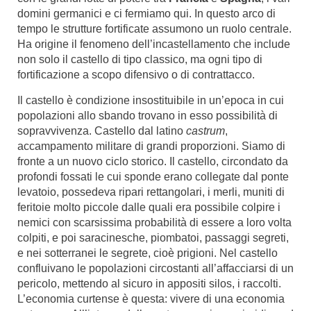
domini germanici e ci fermiamo qui. In questo arco di
tempo le strutture fortificate assumono un ruolo centrale.
Ha origine il fenomeno dell’incastellamento che include
non solo il castello di tipo classico, ma ogni tipo di
fortificazione a scopo difensivo o di contrattacco.
Il castello è condizione insostituibile in un’epoca in cui
popolazioni allo sbando trovano in esso possibilità di
sopravvivenza. Castello dal latino
castrum
,
accampamento militare di grandi proporzioni. Siamo di
fronte a un nuovo ciclo storico. Il castello, circondato da
profondi fossati le cui sponde erano collegate dal ponte
levatoio, possedeva ripari rettangolari, i merli, muniti di
feritoie molto piccole dalle quali era possibile colpire i
nemici con scarsissima probabilità di essere a loro volta
colpiti, e poi saracinesche, piombatoi, passaggi segreti,
e nei sotterranei le segrete, cioè prigioni. Nel castello
confluivano le popolazioni circostanti all’affacciarsi di un
pericolo, mettendo al sicuro in appositi silos, i raccolti.
L’economia curtense è questa: vivere di una economia