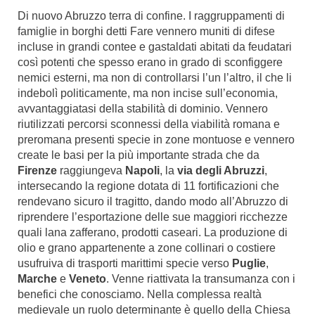
Di nuovo Abruzzo terra di confine. I raggruppamenti di
famiglie in borghi detti Fare vennero muniti di difese
incluse in grandi contee e gastaldati abitati da feudatari
così potenti che spesso erano in grado di sconfiggere
nemici esterni, ma non di controllarsi l’un l’altro, il che li
indebolì politicamente, ma non incise sull’economia,
avvantaggiatasi della stabilità di dominio. Vennero
riutilizzati percorsi sconnessi della viabilità romana e
preromana presenti specie in zone montuose e vennero
create le basi per la più importante strada che da
Firenze
raggiungeva
Napoli
, la
via degli Abruzzi
,
intersecando la regione dotata di 11 fortificazioni che
rendevano sicuro il tragitto, dando modo all’Abruzzo di
riprendere l’esportazione delle sue maggiori ricchezze
quali lana zafferano, prodotti caseari. La produzione di
olio e grano appartenente a zone collinari o costiere
usufruiva di trasporti marittimi specie verso
Puglie
,
Marche
e
Veneto
. Venne riattivata la transumanza con i
benefici che conosciamo. Nella complessa realtà
medievale un ruolo determinante è quello della Chiesa