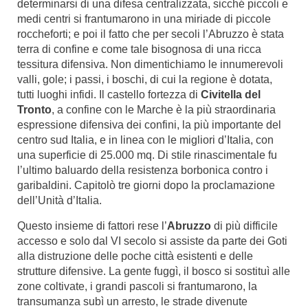
determinarsi di una difesa centralizzata, sicché piccoli e
medi centri si frantumarono in una miriade di piccole
roccheforti; e poi il fatto che per secoli l’Abruzzo è stata
terra di confine e come tale bisognosa di una ricca
tessitura difensiva. Non dimentichiamo le innumerevoli
valli, gole; i passi, i boschi, di cui la regione è dotata,
tutti luoghi infidi. Il castello fortezza di
Civitella del
Tronto
, a confine con le Marche è la più straordinaria
espressione difensiva dei confini, la più importante del
centro sud Italia, e in linea con le migliori d’Italia, con
una superficie di 25.000 mq. Di stile rinascimentale fu
l’ultimo baluardo della resistenza borbonica contro i
garibaldini. Capitolò tre giorni dopo la proclamazione
dell’Unità d’Italia.
Questo insieme di fattori rese l’
Abruzzo
di più difficile
accesso e solo dal VI secolo si assiste da parte dei Goti
alla distruzione delle poche città esistenti e delle
strutture difensive. La gente fuggì, il bosco si sostituì alle
zone coltivate, i grandi pascoli si frantumarono, la
transumanza subì un arresto, le strade divenute