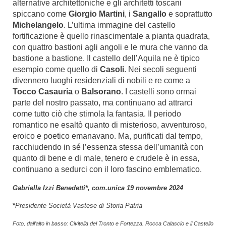
alternative architettoniche e gli architetti toscani
spiccano come
Giorgio Martini
, i
Sangallo
e soprattutto
Michelangelo
. L’ultima immagine del castello
fortificazione è quello rinascimentale a pianta quadrata,
con quattro bastioni agli angoli e le mura che vanno da
bastione a bastione. Il castello dell’Aquila ne è tipico
esempio come quello di
Casoli
. Nei secoli seguenti
divennero luoghi residenziali di nobili e re come a
Tocco Casauria
o
Balsorano
. I castelli sono ormai
parte del nostro passato, ma continuano ad attrarci
come tutto ciò che stimola la fantasia. Il periodo
romantico ne esaltò quanto di misterioso, avventuroso,
eroico e poetico emanavano. Ma, purificati dal tempo,
racchiudendo in sé l’essenza stessa dell’umanità con
quanto di bene e di male, tenero e crudele è in essa,
continuano a sedurci con il loro fascino emblematico.
Gabriella Izzi Benedetti*, com.unica 19 novembre 2024
*
Presidente Società Vastese di Storia Patria
Foto, dall’alto in basso: Civitella del Tronto e Fortezza, Rocca Calascio e il Castello