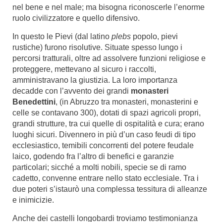
nel bene e nel male; ma bisogna riconoscerle l’enorme
ruolo civilizzatore e quello difensivo.
In questo le Pievi (dal latino
plebs
popolo, pievi
rustiche) furono risolutive. Situate spesso lungo i
percorsi tratturali, oltre ad assolvere funzioni religiose e
proteggere, mettevano al sicuro i raccolti,
amministravano la giustizia. La loro importanza
decadde con l’avvento dei grandi
monasteri
Benedettini
, (in Abruzzo tra monasteri, monasterini e
celle se contavano 300), dotati di spazi agricoli propri,
grandi strutture, tra cui quelle di ospitalità e cura; erano
luoghi sicuri. Divennero in più d’un caso feudi di tipo
ecclesiastico, temibili concorrenti del potere feudale
laico, godendo fra l’altro di benefici e garanzie
particolari; sicché a molti nobili, specie se di ramo
cadetto, convenne entrare nello stato ecclesiale. Tra i
due poteri s’istaurò una complessa tessitura di alleanze
e inimicizie.
Anche dei castelli longobardi troviamo testimonianza