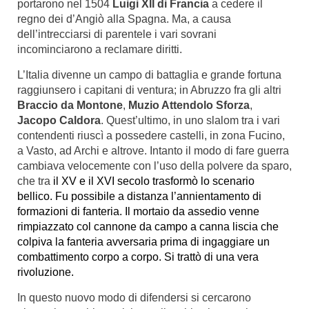
portarono nel 1504
Luigi XII di Francia
a cedere il
regno dei d’Angiò alla Spagna. Ma, a causa
dell’intrecciarsi di parentele i vari sovrani
incominciarono a reclamare diritti.
L’Italia divenne un campo di battaglia e grande fortuna
raggiunsero i capitani di ventura; in Abruzzo fra gli altri
Braccio da Montone
,
Muzio Attendolo Sforza
,
Jacopo Caldora
. Quest’ultimo, in uno slalom tra i vari
contendenti riuscì a possedere castelli, in zona Fucino,
a Vasto, ad Archi e altrove. Intanto il modo di fare guerra
cambiava velocemente con l’uso della polvere da sparo,
che tra
il XV e il XVI
secolo trasformò lo scenario
bellico. Fu possibile a distanza l’annientamento di
formazioni di fanteria. Il mortaio da assedio venne
rimpiazzato col cannone da campo a canna liscia che
colpiva la fanteria avversaria prima di ingaggiare un
combattimento corpo a corpo. Si trattò di una vera
rivoluzione
.
In questo nuovo modo di difendersi si cercarono