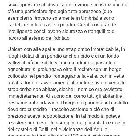
sovrapporsi di stili dovuti a distruzioni e ricostruzioni; ma
c’è una particolare tipologia tutta abruzzese (due
esemplari si trovano solamente in Umbria) e sono i
castelli recinto o castelli pendio. Creati con grande
intelligenza conciliavano sicurezza e tranquillità di
lavoro all’esterno dell’abitato.
Ubicati con alle spalle uno strapiombo impraticabile, in
luoghi dotati di un pendio anche ripido e di un fondo
vallivo il più possibile vicino da adibire a pascolo e
agricoltura, si prolungava oltre il recinto con un borgo
collocato nel pendio fronteggiante la valle, con in vetta
un’altra torre di avvistamento, il puntone rivolto verso lo
strapiombo non abitato, sicché il nemico era avvistato
immediatamente. Al suono del corno tutti gli abitanti e il
bestiame abbondavano il borgo rifugiandosi nel castello
dove era custodito il raccolto assieme a ciò che di
prezioso aveva la popolazione. In tal modo si poteva
resistere per mesi. Un esempio tra i più antichi è quello
del castello
di Beffi, nelle vicinanze dell’Aquila;