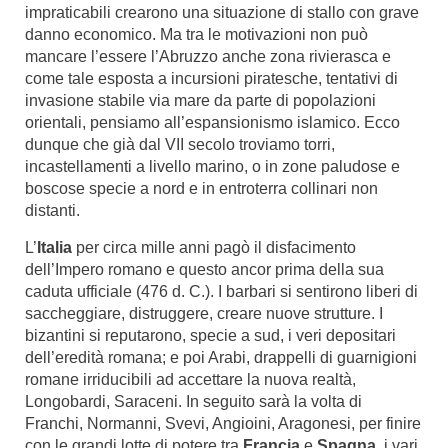
impraticabili crearono una situazione di stallo con grave
danno economico. Ma tra le motivazioni non può
mancare l’essere l’Abruzzo anche zona rivierasca e
come tale esposta a incursioni piratesche, tentativi di
invasione stabile via mare da parte di popolazioni
orientali, pensiamo all’espansionismo islamico. Ecco
dunque che già dal VII secolo troviamo torri,
incastellamenti a livello marino, o in zone paludose e
boscose specie a nord e in entroterra collinari non
distanti.
L’
Italia
per circa mille anni pagò il disfacimento
dell’Impero romano e questo ancor prima della sua
caduta ufficiale (476 d. C.). I barbari si sentirono liberi di
saccheggiare, distruggere, creare nuove strutture. I
bizantini si reputarono, specie a sud, i veri depositari
dell’eredità romana; e poi Arabi, drappelli di guarnigioni
romane irriducibili ad accettare la nuova realtà,
Longobardi, Saraceni. In seguito sarà la volta di
Franchi, Normanni, Svevi, Angioini, Aragonesi, per finire
con le grandi lotte di potere tra
Francia
e
Spagna
, i vari