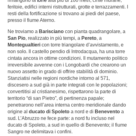
rimangono la
torre
alta più di 100 metri, cinte murarie,
feritoie, edifici interni ristrutturati, grotte e terrazzamenti. I
resti della fortificazione si trovano ai piedi del paese,
presso il fiume Aterno.
Ne troviamo a
Barisciano
con pianta quadrangolare, a
San Pio
, realizzato in più tempi, a
Pereto
, a
Montegualtieri
con torre triangolare d’avvistamento, e
non solo. Il castello pendio di Introdacqua, ha una torre
cintata ancora in ottime condizioni. Il mutamento politico
irreversibile avvenne con i Longobardi che crearono un
nuovo assetto in grado di offrire stabilità di dominio.
Stanziatisi nelle regioni nordiche intorno al 571,
discesero a sud già in parte integrati con le popolazioni;
convertitisi al cristianesimo, rispettarono la parte di
territorio “di san Pietro”, di pertinenza papale;
penetrarono nell’area interna centro meridionale dando
origine al
ducato di Spoleto
a nord e di
Benevento
a
sud. L’Abruzzo ne fece parte: a nord fu incluso nel
ducato di Spoleto, a sud in quello di Benevento; il fiume
Sangro ne delimitava i confini.