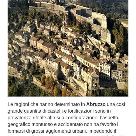
Le ragioni che hanno determinato in
Abruzzo
una così
grande quantità di castelli e fortificazioni sono in
prevalenza riferite alla sua configurazione: l’aspetto
geografico montuoso e accidentato non ha favorito il
formarsi di grossi agglomerati urbani, impedendo il