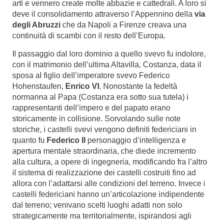
arti e vennero create molte abbazie e cattedrali. A loro si
deve il consolidamento attraverso l’Appennino della
via
degli Abruzzi
che da Napoli a Firenze creava una
continuità di scambi con il resto dell’Europa.
Il passaggio dal loro dominio a quello svevo fu indolore,
con il matrimonio dell’ultima Altavilla, Costanza, data il
sposa al figlio dell’imperatore svevo Federico
Hohenstaufen,
Enrico VI
. Nonostante la fedeltà
normanna al Papa (Costanza era sotto sua tutela) i
rappresentanti dell’impero e del papato erano
storicamente in collisione. Sorvolando sulle note
storiche, i castelli svevi vengono definiti federiciani in
quanto fu
Federico II
personaggio d’intelligenza e
apertura mentale straordinaria, che diede incremento
alla cultura, a opere di ingegneria, modificando fra l’altro
il sistema di realizzazione dei castelli costruiti fino ad
allora con l’adattarsi alle condizioni del terreno. Invece i
castelli federiciani hanno un’articolazione indipendente
dal terreno; venivano scelti luoghi adatti non solo
strategicamente ma territorialmente, ispirandosi agli