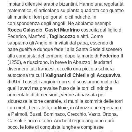
impianti difensivi arabi e bizantini. Hanno una regolarità
matematica, si articolano su pianta quadrata con quattro
ali munite di torri poligonali o cilindriche, in
corrispondenza degli angoli. Ne abbiamo esempi:
Rocca Calascio
,
Castel Manfrino
costruita dal figlio di
Federico, Manfredi,
Tagliacozzo
e altri. Come
sappiamo gli Angioini, invitati dal papa, essendo di
parte guelfa e dunque fedeli alla Santa Sede discesero
alla conquista del territorio, dopo la morte di
Federico II
(1250), e riuscirono. In breve in Abruzzo i feudatari
divennero tutti francesi, eccetto una piccola schiera
autoctona tra cui i
Valignani di Chieti
e gli
Acquaviva
di Atri
. I castelli angioini non si discostarono molto da
quelli svevi ma prevalse l’uso delle torri cilindriche
aumentate di dimensioni, venne abbassata per
sicurezza la torre centrale, si munì la sommità delle torri
con merli, beccatelli, caditoie; in Abruzzo ne reperiamo
a Palmoli, Bussi, Bominaco, Crecchio, Vasto, Ortona,
Carsoli e poco d’altro. Anche il regno angioino durò
poco, le lotte di conquista lunghe e complesse