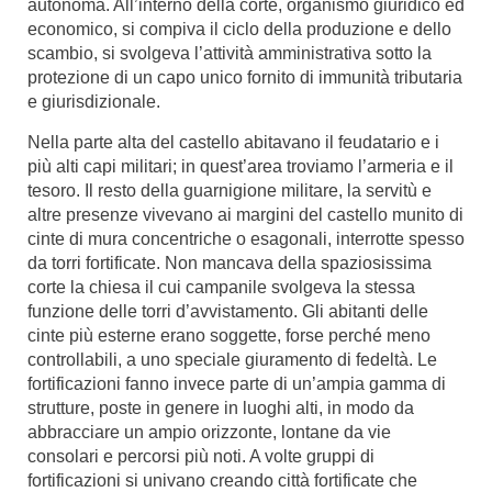
autonoma. All’interno della corte, organismo giuridico ed
economico, si compiva il ciclo della produzione e dello
scambio, si svolgeva l’attività amministrativa sotto la
protezione di un capo unico fornito di immunità tributaria
e giurisdizionale.
Nella parte alta del castello abitavano il feudatario e i
più alti capi militari; in quest’area troviamo l’armeria e il
tesoro. Il resto della guarnigione militare, la servitù e
altre presenze vivevano ai margini del castello munito di
cinte di mura concentriche o esagonali, interrotte spesso
da torri fortificate. Non mancava della spaziosissima
corte la chiesa il cui campanile svolgeva la stessa
funzione delle torri d’avvistamento. Gli abitanti delle
cinte più esterne erano soggette, forse perché meno
controllabili, a uno speciale giuramento di fedeltà. Le
fortificazioni fanno invece parte di un’ampia gamma di
strutture, poste in genere in luoghi alti, in modo da
abbracciare un ampio orizzonte, lontane da vie
consolari e percorsi più noti. A volte gruppi di
fortificazioni si univano creando città fortificate che