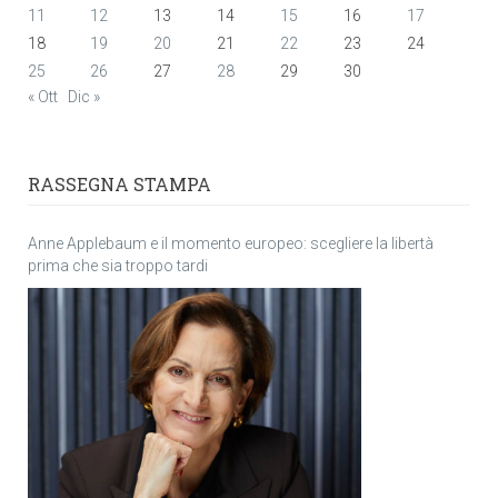
11
12
13
14
15
16
17
18
19
20
21
22
23
24
25
26
27
28
29
30
« Ott
Dic »
RASSEGNA STAMPA
Anne Applebaum e il momento europeo: scegliere la libertà
prima che sia troppo tardi