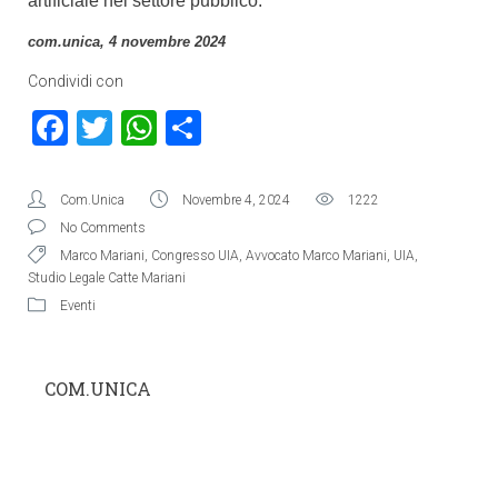
artificiale nel settore pubblico.
com.unica, 4 novembre 2024
Condividi con
Facebook
Twitter
WhatsApp
Condividi
Com.Unica
Novembre 4, 2024
1222
No Comments
Marco Mariani
,
Congresso UIA
,
Avvocato Marco Mariani
,
UIA
,
Studio Legale Catte Mariani
Eventi
COM.UNICA