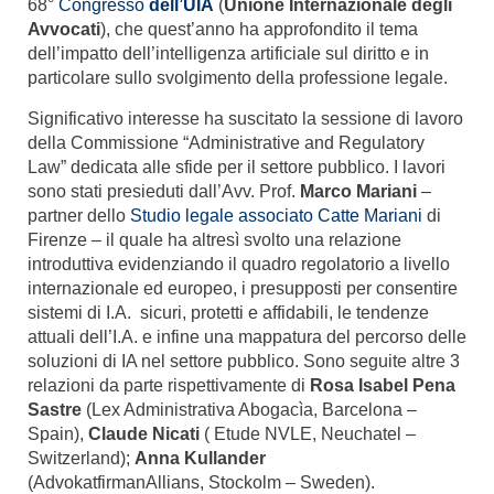
68°
Congresso
dell’UIA
(
Unione Internazionale degli
Avvocati
), che quest’anno ha approfondito il tema
dell’impatto dell’intelligenza artificiale sul diritto e in
particolare sullo svolgimento della professione legale.
Significativo interesse ha suscitato la sessione di lavoro
della Commissione “Administrative and Regulatory
Law” dedicata alle sfide per il settore pubblico. I lavori
sono stati presieduti dall’Avv. Prof.
Marco Mariani
–
partner dello
Studio legale associato Catte Mariani
di
Firenze – il quale ha altresì svolto una relazione
introduttiva evidenziando il quadro regolatorio a livello
internazionale ed europeo, i presupposti per consentire
sistemi di I.A. sicuri, protetti e affidabili, le tendenze
attuali dell’I.A. e infine una mappatura del percorso delle
soluzioni di IA nel settore pubblico. Sono seguite altre 3
relazioni da parte rispettivamente di
Rosa Isabel Pena
Sastre
(Lex Administrativa Abogacìa, Barcelona –
Spain),
Claude Nicati
( Etude NVLE, Neuchatel –
Switzerland);
Anna Kullander
(AdvokatfirmanAllians, Stockolm – Sweden).