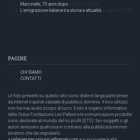
Marcinelle, 70 anni dopo
5 Agosto 2026
L’emigrazione italiana tra storia e attualità
1 Agosto 2026
PAGINE
CHI SIAMO
CONTATTI
Le foto presenti su questo sito sono state in larga parte prese
da Internet e quindi valutate di pubblico dominio. Il loro utilizzo
non ha mai avuto scopo di lucro. Il sito è organo informativo
della Onlus Fondazione Levi Pelloni e le comunicazioni prodotte
sono destinate al mondo del no profit (ETS). Se i soggetti o gli
autori avessero qualcosa in contrario alla pubblicazione non
avranno che da segnalarlo
a
redagenziacomunica@gmail.com
e si provvederà alla