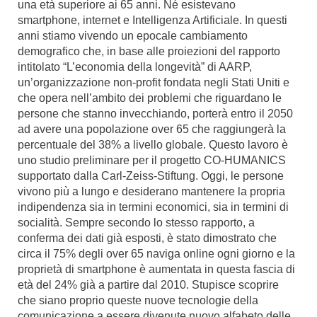
una età superiore ai 65 anni. Né esistevano
smartphone, internet e Intelligenza Artificiale. In questi
anni stiamo vivendo un epocale cambiamento
demografico che, in base alle proiezioni del rapporto
intitolato “L’economia della longevità” di AARP,
un’organizzazione non-profit fondata negli Stati Uniti e
che opera nell’ambito dei problemi che riguardano le
persone che stanno invecchiando, porterà entro il 2050
ad avere una popolazione over 65 che raggiungerà la
percentuale del 38% a livello globale. Questo lavoro è
uno studio preliminare per il progetto CO-HUMANICS
supportato dalla Carl-Zeiss-Stiftung. Oggi, le persone
vivono più a lungo e desiderano mantenere la propria
indipendenza sia in termini economici, sia in termini di
socialità. Sempre secondo lo stesso rapporto, a
conferma dei dati già esposti, è stato dimostrato che
circa il 75% degli over 65 naviga online ogni giorno e la
proprietà di smartphone è aumentata in questa fascia di
età del 24% già a partire dal 2010. Stupisce scoprire
che siano proprio queste nuove tecnologie della
comunicazione a essere divenute nuovo alfabeto delle