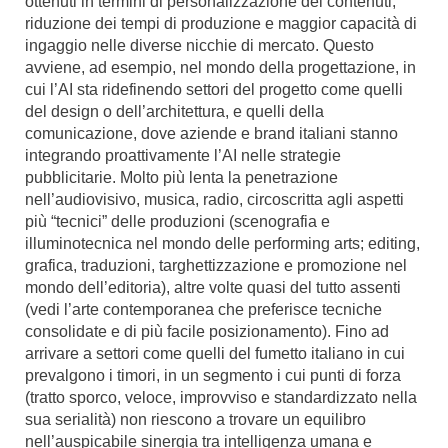
ottenuti in termini di personalizzazione dei contenuti,
riduzione dei tempi di produzione e maggior capacità di
ingaggio nelle diverse nicchie di mercato. Questo
avviene, ad esempio, nel mondo della progettazione, in
cui l’AI sta ridefinendo settori del progetto come quelli
del design o dell’architettura, e quelli della
comunicazione, dove aziende e brand italiani stanno
integrando proattivamente l’AI nelle strategie
pubblicitarie. Molto più lenta la penetrazione
nell’audiovisivo, musica, radio, circoscritta agli aspetti
più “tecnici” delle produzioni (scenografia e
illuminotecnica nel mondo delle performing arts; editing,
grafica, traduzioni, targhettizzazione e promozione nel
mondo dell’editoria), altre volte quasi del tutto assenti
(vedi l’arte contemporanea che preferisce tecniche
consolidate e di più facile posizionamento). Fino ad
arrivare a settori come quelli del fumetto italiano in cui
prevalgono i timori, in un segmento i cui punti di forza
(tratto sporco, veloce, improvviso e standardizzato nella
sua serialità) non riescono a trovare un equilibro
nell’auspicabile sinergia tra intelligenza umana e