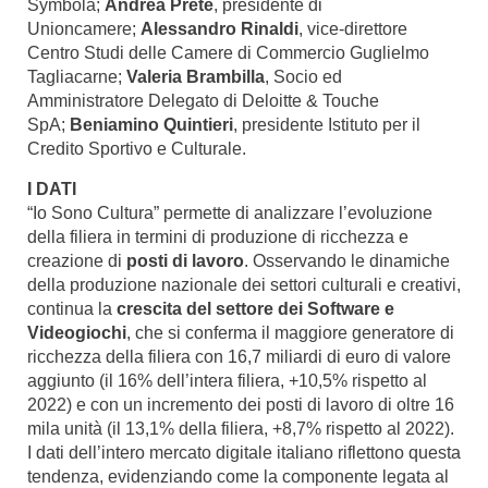
Symbola;
Andrea Prete
, presidente di
Unioncamere;
Alessandro Rinaldi
, vice-direttore
Centro Studi delle Camere di Commercio Guglielmo
Tagliacarne;
Valeria Brambilla
, Socio ed
Amministratore Delegato di Deloitte & Touche
SpA;
Beniamino Quintieri
, presidente Istituto per il
Credito Sportivo e Culturale.
I DATI
“Io Sono Cultura” permette di analizzare l’evoluzione
della filiera in termini di produzione di ricchezza e
creazione di
posti di lavoro
. Osservando le dinamiche
della produzione nazionale dei settori culturali e creativi,
continua la
crescita del settore dei Software e
Videogiochi
, che si conferma il maggiore generatore di
ricchezza della filiera con 16,7 miliardi di euro di valore
aggiunto (il 16% dell’intera filiera, +10,5% rispetto al
2022) e con un incremento dei posti di lavoro di oltre 16
mila unità (il 13,1% della filiera, +8,7% rispetto al 2022).
I dati dell’intero mercato digitale italiano riflettono questa
tendenza, evidenziando come la componente legata al