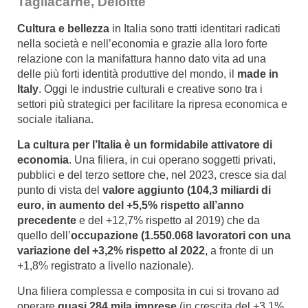
Tagliacarne, Deloitte
Cultura e bellezza
in Italia sono tratti identitari radicati
nella società e nell’economia e grazie alla loro forte
relazione con la manifattura hanno dato vita ad una
delle più forti identità produttive del mondo, il
made in
Italy
. Oggi le industrie culturali e creative sono tra i
settori più strategici per facilitare la ripresa economica e
sociale italiana.
La cultura per l’Italia è un formidabile attivatore di
economia
. Una filiera, in cui operano soggetti privati,
pubblici e del terzo settore che, nel 2023, cresce sia dal
punto di vista del
valore aggiunto (104,3 miliardi di
euro, in aumento del +5,5% rispetto all’anno
precedente
e del +12,7% rispetto al 2019) che da
quello dell’
occupazione (1.550.068 lavoratori con una
variazione del +3,2% rispetto al 2022
, a fronte di un
+1,8% registrato a livello nazionale).
Una filiera complessa e composita in cui si trovano ad
operare
quasi 284 mila imprese
(in crescita del +3,1%