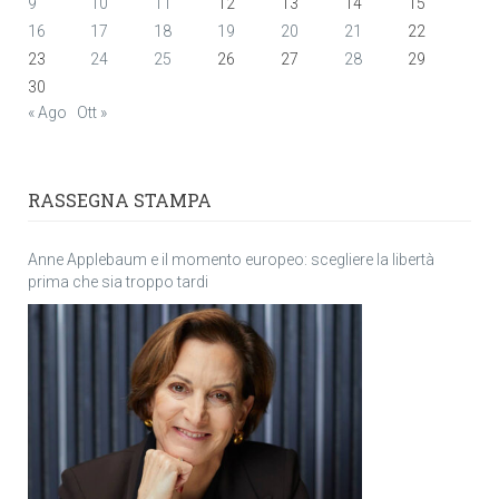
9
10
11
12
13
14
15
16
17
18
19
20
21
22
23
24
25
26
27
28
29
30
« Ago
Ott »
RASSEGNA STAMPA
Anne Applebaum e il momento europeo: scegliere la libertà
prima che sia troppo tardi