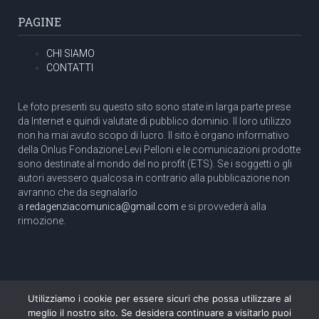
PAGINE
CHI SIAMO
CONTATTI
Le foto presenti su questo sito sono state in larga parte prese
da Internet e quindi valutate di pubblico dominio. Il loro utilizzo
non ha mai avuto scopo di lucro. Il sito è organo informativo
della Onlus Fondazione Levi Pelloni e le comunicazioni prodotte
sono destinate al mondo del no profit (ETS). Se i soggetti o gli
autori avessero qualcosa in contrario alla pubblicazione non
avranno che da segnalarlo
a
redagenziacomunica@gmail.com
e si provvederà alla
rimozione.
Utilizziamo i cookie per essere sicuri che possa utilizzare al
Copyright 2003 com.unica - Tutti i diritti riservati
meglio il nostro sito. Se desidera continuare a visitarlo puoi