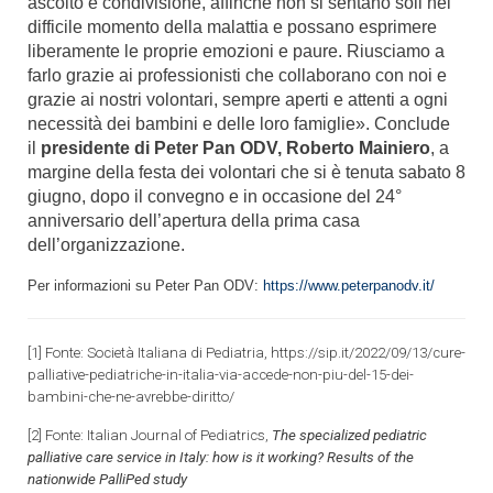
ascolto e condivisione, affinché non si sentano soli nel
difficile momento della malattia e possano esprimere
liberamente le proprie emozioni e paure. Riusciamo a
farlo grazie ai professionisti che collaborano con noi e
grazie ai nostri volontari, sempre aperti e attenti a ogni
necessità dei bambini e delle loro famiglie». Conclude
il
presidente di Peter Pan ODV, Roberto Mainiero
, a
margine della festa dei volontari che si è tenuta sabato 8
giugno, dopo il convegno e in occasione del 24°
anniversario dell’apertura della prima casa
dell’organizzazione.
Per informazioni su Peter Pan ODV:
https://www.peterpanodv.it/
[1]
Fonte: Società Italiana di Pediatria,
https://sip.it/2022/09/13/
cure-
palliative-pediatriche-
in-italia-via-accede-non-piu-
del-15-dei-
bambini-che-ne-
avrebbe-diritto/
[2]
Fonte:
Italian Journal of Pediatrics,
The specialized pediatric
palliative care service in Italy: how is it working? Results of the
nationwide PalliPed study