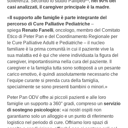
sofferenza. Secondo lo studio Palliped
,
nel 90% dei
casi analizzati, il caregiver principale è la madre
.
«
Il supporto alle famiglie è parte integrante del
percorso di Cure Palliative Pediatriche
–
spiega
Renato Fanelli
, oncologo, membro del Comitato
Etico di Peter Pan e del Coordinamento Regionale per
le Cure Palliative Adulti e Pediatriche – il nucleo
familiare è la prima comunità in cui il paziente vive la
sua malattia ed è qui che viene individuata la figura del
caregiver, importantissima nella cura del paziente. Il
caregiver e la famiglia tutta sono sottoposti a un pesante
carico emotivo, è quindi assolutamente necessario che
l’equipe curante si prenda cura della famiglia,
specialmente se sono presenti bambini o minori.»
Peter Pan ODV offre ai piccoli pazienti e alle loro
famiglie un supporto a 360° gradi, compreso un
servizio
di sostegno psicologico:
«ai nostri ospiti non
garantiamo solo un alloggio e un punto di riferimento
logistico nel periodo di cure. Offriamo loro spazi di