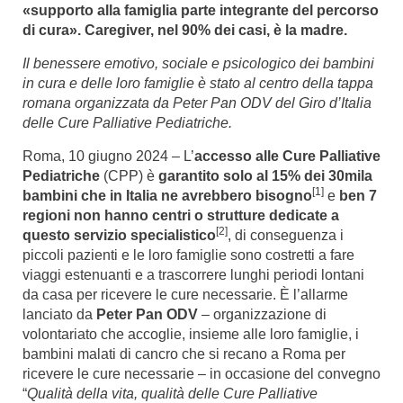
«supporto alla famiglia parte integrante del percorso
di cura». Caregiver, nel 90% dei casi, è la madre.
Il benessere emotivo, sociale e psicologico dei bambini
in cura e delle loro famiglie è stato al centro della tappa
romana organizzata da Peter Pan ODV del Giro d’Italia
delle Cure Palliative Pediatriche.
Roma, 10 giugno 2024 – L’
accesso alle Cure Palliative
Pediatriche
(CPP) è
garantito solo al 15% dei 30mila
[1]
bambini che in Italia ne avrebbero bisogno
e
ben 7
regioni
non hanno centri o strutture dedicate a
[2]
questo servizio specialistico
, di conseguenza i
piccoli pazienti e le loro famiglie sono costretti a fare
viaggi estenuanti e a trascorrere lunghi periodi lontani
da casa per ricevere le cure necessarie. È l’allarme
lanciato da
Peter Pan ODV
– organizzazione di
volontariato che accoglie, insieme alle loro famiglie, i
bambini malati di cancro che si recano a Roma per
ricevere le cure necessarie – in occasione del convegno
“
Qualità della vita, qualità delle Cure Palliative