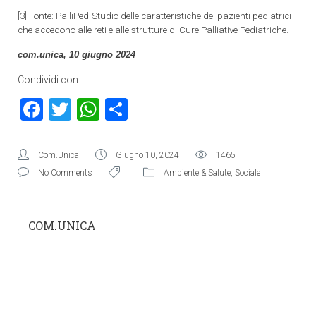
[3]
Fonte:
PalliPed-Studio delle caratteristiche dei pazienti pediatrici
che accedono alle reti e alle strutture di Cure Palliative Pediatriche.
com.unica, 10 giugno 2024
Condividi con
Facebook
Twitter
WhatsApp
Condividi
Com.Unica
Giugno 10, 2024
1465
No Comments
Ambiente & Salute
,
Sociale
COM.UNICA