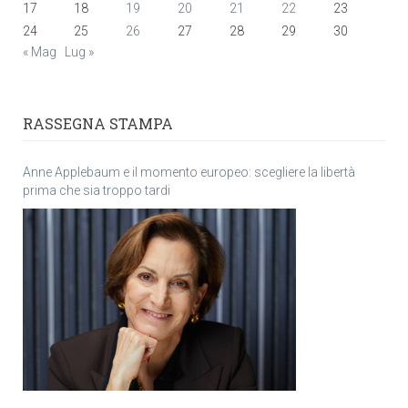
17
18
19
20
21
22
23
24
25
26
27
28
29
30
« Mag
Lug »
RASSEGNA STAMPA
Anne Applebaum e il momento europeo: scegliere la libertà
prima che sia troppo tardi