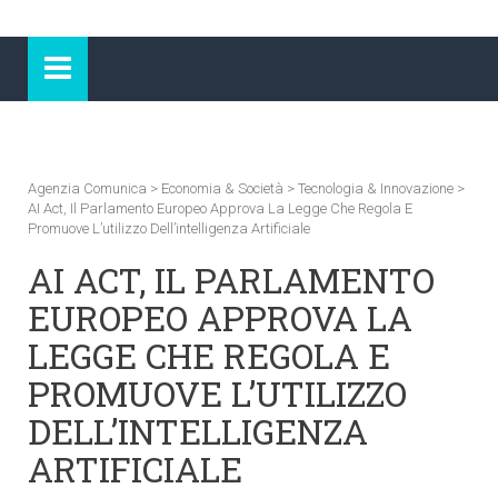
Agenzia Comunica
>
Economia & Società
>
Tecnologia & Innovazione
>
AI Act, Il Parlamento Europeo Approva La Legge Che Regola E
Promuove L’utilizzo Dell’intelligenza Artificiale
AI ACT, IL PARLAMENTO
EUROPEO APPROVA LA
LEGGE CHE REGOLA E
PROMUOVE L’UTILIZZO
DELL’INTELLIGENZA
ARTIFICIALE