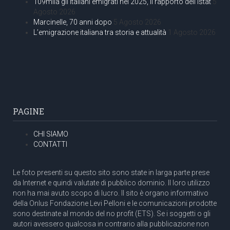
109mila gli italiani emigrati nel 2025, il rapporto dell’Istat
5
Agosto 2026
Marcinelle, 70 anni dopo
5 Agosto 2026
L’emigrazione italiana tra storia e attualità
1 Agosto 2026
PAGINE
CHI SIAMO
CONTATTI
Le foto presenti su questo sito sono state in larga parte prese
da Internet e quindi valutate di pubblico dominio. Il loro utilizzo
non ha mai avuto scopo di lucro. Il sito è organo informativo
della Onlus Fondazione Levi Pelloni e le comunicazioni prodotte
sono destinate al mondo del no profit (ETS). Se i soggetti o gli
autori avessero qualcosa in contrario alla pubblicazione non