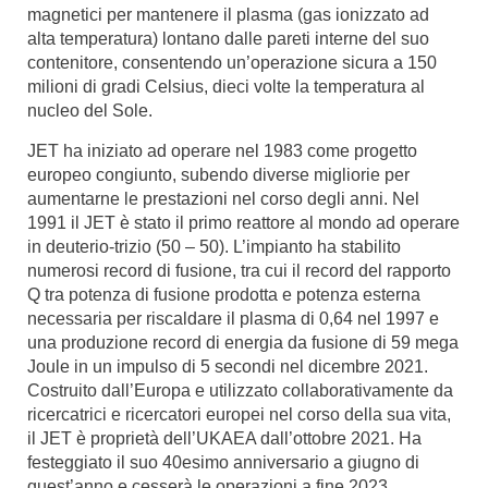
magnetici per mantenere il plasma (gas ionizzato ad
alta temperatura) lontano dalle pareti interne del suo
contenitore, consentendo un’operazione sicura a 150
milioni di gradi Celsius, dieci volte la temperatura al
nucleo del Sole.
JET ha iniziato ad operare nel 1983 come progetto
europeo congiunto, subendo diverse migliorie per
aumentarne le prestazioni nel corso degli anni. Nel
1991 il JET è stato il primo reattore al mondo ad operare
in deuterio-trizio (50 – 50). L’impianto ha stabilito
numerosi record di fusione, tra cui il record del rapporto
Q tra potenza di fusione prodotta e potenza esterna
necessaria per riscaldare il plasma di 0,64 nel 1997 e
una produzione record di energia da fusione di 59 mega
Joule in un impulso di 5 secondi nel dicembre 2021.
Costruito dall’Europa e utilizzato collaborativamente da
ricercatrici e ricercatori europei nel corso della sua vita,
il JET è proprietà dell’UKAEA dall’ottobre 2021. Ha
festeggiato il suo 40esimo anniversario a giugno di
quest’anno e cesserà le operazioni a fine 2023.