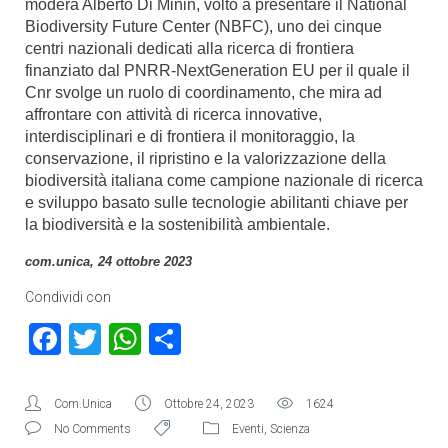
modera Alberto Di Minin, volto a presentare il National
Biodiversity Future Center (NBFC), uno dei cinque
centri nazionali dedicati alla ricerca di frontiera
finanziato dal PNRR-NextGeneration EU per il quale il
Cnr svolge un ruolo di coordinamento, che mira ad
affrontare con attività di ricerca innovative,
interdisciplinari e di frontiera il monitoraggio, la
conservazione, il ripristino e la valorizzazione della
biodiversità italiana come campione nazionale di ricerca
e sviluppo basato sulle tecnologie abilitanti chiave per
la biodiversità e la sostenibilità ambientale.
com.unica, 24 ottobre 2023
Condividi con
Facebook
Twitter
WhatsApp
Condividi
Com.Unica
Ottobre 24, 2023
1624
No Comments
Eventi
,
Scienza