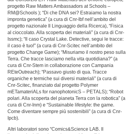
progetto Raw Matters Ambassadors at Schools –
RM@Schools ); “Di che DNA sei? Estraiamo la nostra
impronta genetica” (a cura di Cnr-Ibf nell’ambito del
progetto nazionale Il Linguaggio della Ricerca), “Fisica
al cioccolato. Alla scoperta dei materiali” (a cura di Cnr-
Issmc); “Il caso Crystal Lake. Detective, segui le tracce:
il caso è tuo!” (a cura di Cnr-Scitec nell’ambito del
progetto Change Game); “Misuriamo il nostro peso sulla
Terra. Che tracce lasciamo nella vita quotidiana?” (a
cura di Cnr-Stem in collaborazione con Campania
REteOutreach); “Passavo giusto di qua. Tracce
organiche e termiche sui diversi materiali” (a cura di
Cnr-Scitec, finanziato dal progetto Polymer
mETamateriALs for nanophotonicS – PETALS); “Robot
polari. Alla scoperta del pianeta Terra con la robotica” (a
cura di Cnr-Inm) e “Sustainable lifestyle: the game.
Come diventare sempre più sostenibili” (a cura di Cnr-
Ipcb).
Altri laboratori sono “Comics&Science LAB. Il