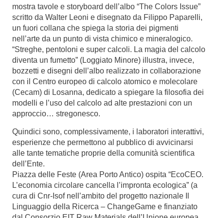
mostra tavole e storyboard dell’albo “The Colors Issue”
scritto da Walter Leoni e disegnato da Filippo Paparelli,
un fuori collana che spiega la storia dei pigmenti
nell’arte da un punto di vista chimico e mineralogico.
“Streghe, pentoloni e super calcoli. La magia del calcolo
diventa un fumetto” (Loggiato Minore) illustra, invece,
bozzetti e disegni dell’albo realizzato in collaborazione
con il Centro europeo di calcolo atomico e molecolare
(Cecam) di Losanna, dedicato a spiegare la filosofia dei
modelli e l’uso del calcolo ad alte prestazioni con un
approccio… stregonesco.
Quindici sono, complessivamente, i laboratori interattivi,
esperienze che permettono al pubblico di avvicinarsi
alle tante tematiche proprie della comunità scientifica
dell’Ente.
Piazza delle Feste (Area Porto Antico) ospita “EcoCEO.
L’economia circolare cancella l’impronta ecologica” (a
cura di Cnr-Isof nell’ambito del progetto nazionale Il
Linguaggio della Ricerca – ChangeGame e finanziato
dal Consorzio EIT Raw Materials dell’Unione europea,