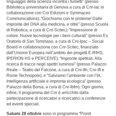
linguaggio della scienza incontra i fumetti” (presso
Biblioteca universitaria di Genova a cura di Cnr-Iac in
collaborazione con Cnr Edizioni e Symmaceo
Communications); “Giochiamo con le proteine! Dalle
impronte del DNA alla medicina, e oltre” (presso Scuola
di Robotica, a cura di Cnr-Scitec); “Impressione di
colore. Nuove tecnologie per i beni culturali” (presso Ex
Oratorio di San Tommaso, a cura di Cnr-Ipsc – Social
Board in collaborazione con Cnr-Scitec, finanziato
dall’Unione Europea nell’ambito dei progetti E-RIHS,
IPERION HS e PERCEIVE); “Impronte spettrali. Alla
ricerca di tracce negli spettri luminosi” (presso Palazzo
Reale – Teatro del Falcone, a cura di Cnr-Ifn, Cnr-Ift e
Rome Technopole); e “Salviamo l’ambiente con l’IA.
Intelligenza artificiale e impronta ecologica” (presso
Palazzo della Borsa, a cura di Cnr-Ibfm).
Ogni giorno,
infine, il programma del Cnr è arricchito dalla
partecipazione di ricercatori e ricercatrici a conferenze
ed eventi speciali.
Sabato 28 ottobre
sono in programma “Pronti