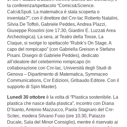
la conferenza/spettacolo “Comics&Science.
Calci&Sputi. La matematica è stata scoperta o
inventata?”, con il direttore del Cnr-Iac Roberto Natalini,
Silvia De Toffoli, Gabriele Peddes, Andrea Plazzi,
Giuseppe Rosolini (ore 17.30, Giardini E. Luzzati Area
Archeologica). La sera, al Teatro della Tosse, La
Claque, si svolge lo spettacolo “Rubik’s On Stage. A
capo del rompicapo” (con Gabriella Greison e Stefano
Pisani. Disegni di Gabriele Peddes), dedicato
all’ideatore del celeberrimo rompicapo (in
collaborazione con Cnr-Iac, Università degli Studi di
Genova – Dipartimento di Matematica, Symmaceo
Communications, Cnr Edizioni, Gribaudo Editore. Con il
supporto di Spin Master).
Lunedì 30 ottobre
è la volta di “Plastica sostenibile. La
plastica che nasce dalla plastica”, incontro con Diana
D’Isanto, Antonio Mazzucco, Paola Stagnaro del Cnr-
Scitec, modera Silvano Fuso (ore 10.30, Palazzo
Ducale, Sala del Minor Consiglio), mentre è riservato ai