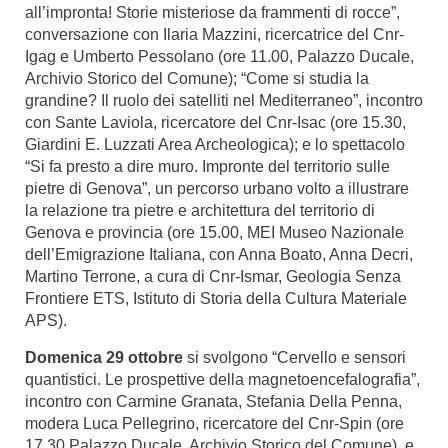
all’impronta! Storie misteriose da frammenti di rocce”,
conversazione con Ilaria Mazzini, ricercatrice del Cnr-
Igag e Umberto Pessolano (ore 11.00, Palazzo Ducale,
Archivio Storico del Comune); “Come si studia la
grandine? Il ruolo dei satelliti nel Mediterraneo”, incontro
con Sante Laviola, ricercatore del Cnr-Isac (ore 15.30,
Giardini E. Luzzati Area Archeologica); e lo spettacolo
“Si fa presto a dire muro. Impronte del territorio sulle
pietre di Genova”, un percorso urbano volto a illustrare
la relazione tra pietre e architettura del territorio di
Genova e provincia (ore 15.00, MEI Museo Nazionale
dell’Emigrazione Italiana, con Anna Boato, Anna Decri,
Martino Terrone, a cura di Cnr-Ismar, Geologia Senza
Frontiere ETS, Istituto di Storia della Cultura Materiale
APS).
Domenica 29 ottobre
si svolgono “Cervello e sensori
quantistici. Le prospettive della magnetoencefalografia”,
incontro con Carmine Granata, Stefania Della Penna,
modera Luca Pellegrino, ricercatore del Cnr-Spin (ore
17.30 Palazzo Ducale, Archivio Storico del Comune), e