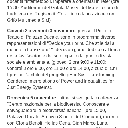
docentii “Internetopoli. Imparare a orientarsi in rete” (ore
15.30, Auditorium del Galata Museo del Mare, a cura di
Ludoteca del Registro.it, Cnr-Iit in collaborazione con
Grifo Multimedia S.r.l).
Giovedì 2 e venerdì 3 novembre
, presso il Piccolo
Teatro di Palazzo Ducale, sono in programma diverse
rappresentazioni di “Decide your print. Che stile dai al
mondo in transizione?”, decision game dedicato al tema
della fast fashion e del suo impatto dal punto di vista
sociale e ambientale. (giovedì 2 ore 9:00 e 11:00;
venerdì 3 ore 9:00, ore 11:00 e ore 14:00, a cura di Cnr-
Irpps nell’ambito del progetto gEneSys, Transforming
Gendered Interrelations of Power and Inequalities for
Just Energy Systems).
Domenica 5 novembre
, infine, si svolge la conferenza
“Centro nazionale per la biodiversità. Conoscere e
salvaguardare la biodiversità italiana” (ore 15.00,
Palazzo Ducale, Archivio Storico del Comune), incontro
con Gloria Bertoli, Hellas Cena, Gian Marco Luna,