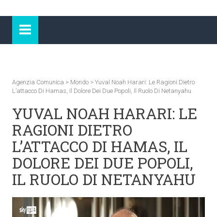
Agenzia Comunica
>
Mondo
>
Yuval Noah Harari: Le Ragioni Dietro
L’attacco Di Hamas, Il Dolore Dei Due Popoli, Il Ruolo Di Netanyahu
YUVAL NOAH HARARI: LE
RAGIONI DIETRO
L’ATTACCO DI HAMAS, IL
DOLORE DEI DUE POPOLI,
IL RUOLO DI NETANYAHU