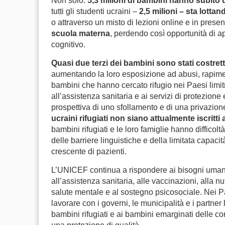
Non solo:
5,3 milioni di bambini hanno subito u
tutti gli studenti ucraini –
2,5 milioni – sta lottan
o attraverso un misto di lezioni online e in prese
scuola materna
, perdendo così opportunità di a
cognitivo.
Quasi due terzi dei bambini sono stati costrett
aumentando la loro esposizione ad abusi, rapiment
bambini che hanno cercato rifugio nei Paesi limitr
all’assistenza sanitaria e ai servizi di protezione e
prospettiva di uno sfollamento e di una privazion
ucraini rifugiati non siano attualmente iscritti 
bambini rifugiati e le loro famiglie hanno diffico
delle barriere linguistiche e della limitata capaci
crescente di pazienti.
L’UNICEF continua a rispondere ai bisogni umanit
all’assistenza sanitaria, alle vaccinazioni, alla nut
salute mentale e al sostegno psicosociale. Nei Pa
lavorare con i governi, le municipalità e i partner 
bambini rifugiati e ai bambini emarginati delle co