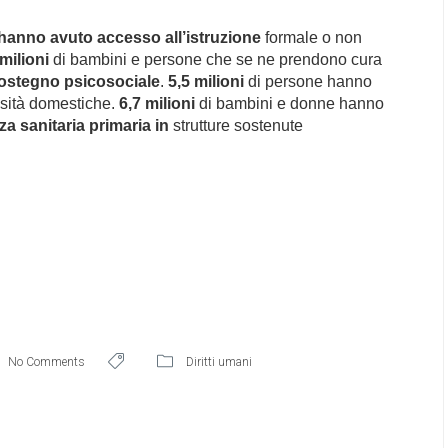
 hanno avuto accesso all’istruzione
formale o non
 milioni
di bambini e persone che se ne prendono cura
sostegno psicosociale
.
5,5 milioni
di persone hanno
ssità domestiche.
6,7 milioni
di bambini e donne hanno
za sanitaria primaria in
strutture sostenute
No Comments
Diritti umani