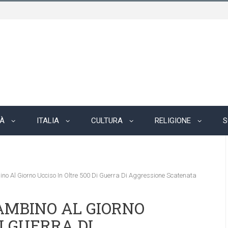
TÀ
ITALIA
CULTURA
RELIGIONE
S
no Al Giorno Ucciso In Oltre 500 Di Guerra Di Aggressione Scatenata
BAMBINO AL GIORNO
DI GUERRA DI