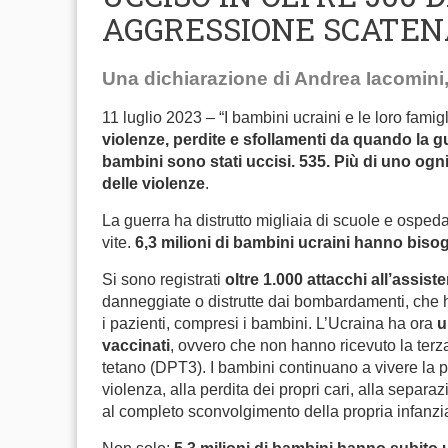
AGGRESSIONE SCATEN
Una dichiarazione di Andrea Iacomini,
11 luglio 2023 – “I bambini ucraini e le loro fam
violenze, perdite e sfollamenti da quando la gu
bambini sono stati uccisi. 535. Più di uno ogni 
delle violenze
.
La guerra ha distrutto migliaia di scuole e ospeda
vite.
6,3 milioni di bambini ucraini hanno biso
Si sono registrati
oltre 1.000 attacchi all’assist
danneggiate o distrutte dai bombardamenti, che ha
i pazienti, compresi i bambini. L’Ucraina ha ora
u
vaccinati
, ovvero che non hanno ricevuto la terz
tetano (DPT3). I bambini continuano a vivere la pa
violenza, alla perdita dei propri cari, alla separa
al completo sconvolgimento della propria infanzi