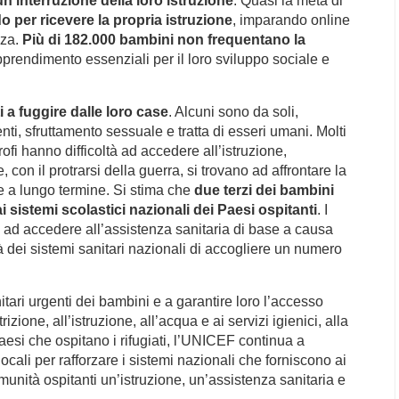
n’interruzione della loro istruzione
. Quasi la metà di
do per ricevere la propria istruzione
, imparando online
nza.
Più di 182.000 bambini non frequentano la
pprendimento essenziali per il loro sviluppo sociale e
i a fuggire dalle loro case
. Alcuni sono da soli,
i, sfruttamento sessuale e tratta di esseri umani. Molti
ofi hanno difficoltà ad accedere all’istruzione,
, con il protrarsi della guerra, si trovano ad affrontare la
e a lungo termine. Si stima che
due terzi dei bambini
ai sistemi scolastici nazionali dei Paesi ospitanti
. I
ltà ad accedere all’assistenza sanitaria di base a causa
tà dei sistemi sanitari nazionali di accogliere un numero
ari urgenti dei bambini e a garantire loro l’accesso
rizione, all’istruzione, all’acqua e ai servizi igienici, alla
esi che ospitano i rifugiati, l’UNICEF continua a
locali per rafforzare i sistemi nazionali che forniscono ai
munità ospitanti un’istruzione, un’assistenza sanitaria e