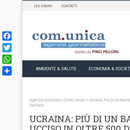
CHI SIAMO
CONTATTI
Facebook
Twitter
WhatsApp
AMBIENTE & SALUTE
ECONOMIA & SOCIE
Condividi
Agenzia Comunica
>
Diritti Umani
>
Ucraina: Più Di Un Bambi
Da Putin
UCRAINA: PIÙ DI UN 
UCCISO IN OLTRE 500 