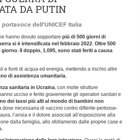
ATA DA PUTIN
 portavoce dell’UNICEF Italia
iglie hanno dovuto sopportare
più di 500 giorni di
erra si è intensificata nel febbraio 2022
.
Oltre 500
giorno. Il doppio, 1.095, sono stati feriti a causa
li e fonti di acqua ed energia, mettendo a rischio altre
gno di assistenza umanitaria.
enza sanitaria in Ucraina
, con molte strutture
nno ucciso e ferito gravemente gli operatori sanitari e
no dei tassi più alti al mondo di bambini non
a dose necessaria di vaccino contro difterite-pertosse-
ura, l’ansia e il dolore associati all’esposizione alla
zione dalla famiglia, allo sfollamento dalle proprie case e
a.