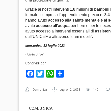
una protezione di qualità.
Grazie ai nostri interventi
1,8 milioni di bambini
formale, compreso l’apprendimento precoce.
3,4
hanno avuto
accesso alla salute mentale e al 
avuto
accesso all’acqua
per bere e per le nece
avuto accesso a interventi essenziali di
assisten
dall’UNICEF e attraverso team mobili”.
com.unica, 12 luglio 2023
*Foto by Unicef
Condividi con
Facebook
Twitter
WhatsApp
Condividi
Com.Unica
Luglio 12, 2023
1401
COM.UNICA