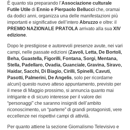
È quanto sta preparando l’
Associazione culturale
Futile Utile
di
Ennio
e Pierpaolo Bellucci
che, oramai
da dodici anni, organizza una delle manifestazioni più
importanti e significative dell’intero
Abruzzo
e oltre: il
PREMIO NAZIONALE PRATOLA
arrivato alla sua
XIV
edizione
.
Dopo le prestigiose e autorevoli presenze avute, nei vari
campi, nelle passate edizioni (
Zavoli, Letta, De Bortoli,
Beha, Guastella, Figorilli, Fontana, Sorgi, Mentana,
Stella, Padellaro, Ovadia, Guanciale, Gravina, Siravo,
Haidar, Sacchi, Di Biagio, Cirilli, Spinelli, Cavuti,
Pasotti, Palmerini, De Angelis
, solo per ricordarne
alcuni) questo nuovo atteso appuntamento, previsto per
il mese di Maggio prossimo, si annuncia quanto mai
intrigante e di sicuro interesse per il valore dei
“personaggi” che saranno insigniti dell’ambito
riconoscimento, un “parterre” di grandi protagonisti, vere
eccellenze nei rispettivi campi di attività.
Per quanto attiene la sezione Giornalismo Televisivo e