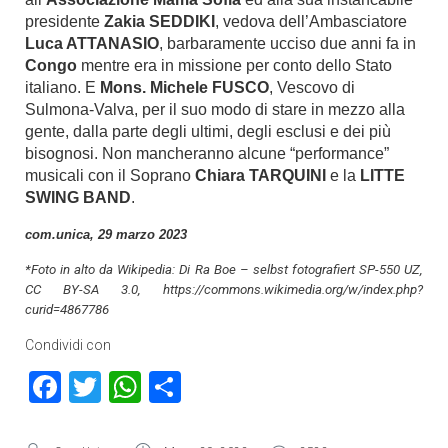
presidente
Zakia SEDDIKI
, vedova dell’Ambasciatore
Luca ATTANASIO
, barbaramente ucciso due anni fa in
Congo
mentre era in missione per conto dello Stato
italiano. E
Mons. Michele FUSCO
, Vescovo di
Sulmona-Valva, per il suo modo di stare in mezzo alla
gente, dalla parte degli ultimi, degli esclusi e dei più
bisognosi. Non mancheranno alcune “performance”
musicali con il Soprano
Chiara TARQUINI
e la
LITTE
SWING BAND
.
com.unica, 29 marzo 2023
*Foto in alto da Wikipedia: Di Ra Boe – selbst fotografiert SP-550 UZ,
CC BY-SA 3.0, https://commons.wikimedia.org/w/index.php?
curid=4867786
Condividi con
Facebook
Twitter
WhatsApp
Condividi