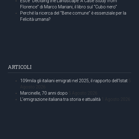
Esce “Deciding the Landscape. A Case Study from
Florence” di Marco Mariani, il libro sul “Cubo nero”
Perché la ricerca del “Bene comune” è essenziale per la
Felicità umana?
ARTICOLI
109mila gli italiani emigrati nel 2025, il rapporto dell’Istat
5
Agosto 2026
Marcinelle, 70 anni dopo
5 Agosto 2026
L’emigrazione italiana tra storia e attualità
1 Agosto 2026