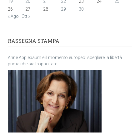
19
20
21
22
23
24
25
26
27
28
29
30
« Ago
Ott »
RASSEGNA STAMPA
Anne Applebaum e il momento europeo: scegliere la libertà
prima che sia troppo tardi