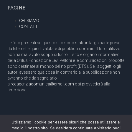
PAGINE
CHI SIAMO
CONTATTI
Le foto presenti su questo sito sono state in larga parte prese
da Internet e quindi valutate di pubblico dominio. Il loro utilizzo
non ha mai avuto scopo di lucro. Il sito è organo informativo
della Onlus Fondazione Levi Pelloni e le comunicazioni prodotte
sono destinate al mondo del no profit (ETS). Se i soggetti o gli
autori avessero qualcosa in contrario alla pubblicazione non
avranno che da segnalarlo
a
redagenziacomunica@gmail.com
e si provvederà alla
rimozione.
Utilizziamo i cookie per essere sicuri che possa utilizzare al
Copyright 2003 com.unica - Tutti i diritti riservati
meglio il nostro sito. Se desidera continuare a visitarlo puoi
Aut. Tribunale di Roma N. 466/2003 dell'11/11/2003