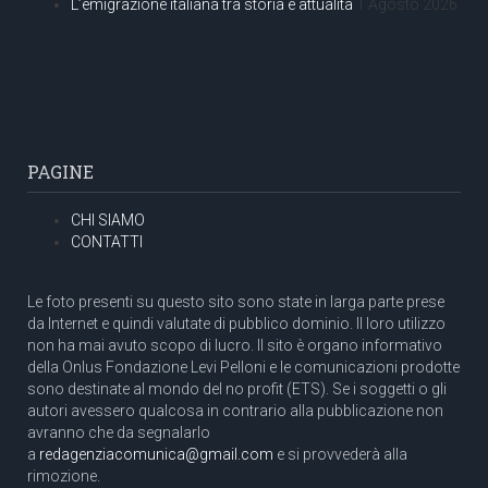
L’emigrazione italiana tra storia e attualità
1 Agosto 2026
PAGINE
CHI SIAMO
CONTATTI
Le foto presenti su questo sito sono state in larga parte prese
da Internet e quindi valutate di pubblico dominio. Il loro utilizzo
non ha mai avuto scopo di lucro. Il sito è organo informativo
della Onlus Fondazione Levi Pelloni e le comunicazioni prodotte
sono destinate al mondo del no profit (ETS). Se i soggetti o gli
autori avessero qualcosa in contrario alla pubblicazione non
avranno che da segnalarlo
a
redagenziacomunica@gmail.com
e si provvederà alla
rimozione.