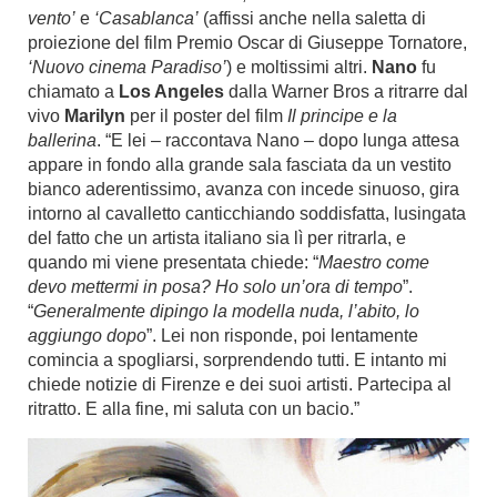
vento’
e
‘Casablanca’
(affissi anche nella saletta di
proiezione del film Premio Oscar di Giuseppe Tornatore,
‘Nuovo cinema Paradiso’
) e moltissimi altri.
Nano
fu
chiamato a
Los Angeles
dalla Warner Bros a ritrarre dal
vivo
Marilyn
per il poster del film
Il principe e la
ballerina
. “E lei – raccontava Nano – dopo lunga attesa
appare in fondo alla grande sala fasciata da un vestito
bianco aderentissimo, avanza con incede sinuoso, gira
intorno al cavalletto canticchiando soddisfatta, lusingata
del fatto che un artista italiano sia lì per ritrarla, e
quando mi viene presentata chiede: “
Maestro come
devo mettermi in posa? Ho solo un’ora di tempo
”.
“
Generalmente dipingo la modella nuda, l’abito, lo
aggiungo dopo
”. Lei non risponde, poi lentamente
comincia a spogliarsi, sorprendendo tutti. E intanto mi
chiede notizie di Firenze e dei suoi artisti. Partecipa al
ritratto. E alla fine, mi saluta con un bacio.”