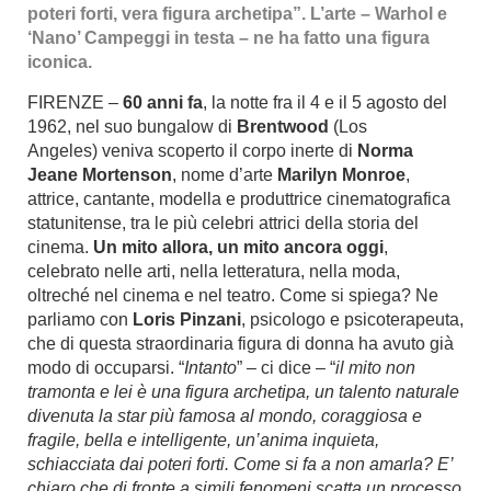
poteri forti, vera figura archetipa”. L’arte – Warhol e
‘Nano’ Campeggi in testa – ne ha fatto una figura
iconica.
FIRENZE –
60 anni fa
, la notte
fra il 4 e il 5 agosto del
1962, nel suo bungalow di
Brentwood
(Los
Angeles) veniva scoperto il corpo inerte di
Norma
Jeane Mortenson
, nome d’arte
Marilyn Monroe
,
attrice, cantante, modella e produttrice cinematografica
statunitense, tra le più celebri attrici della storia del
cinema.
Un mito allora, un mito ancora oggi
,
celebrato nelle arti, nella letteratura, nella moda,
oltreché nel cinema e nel teatro. Come si spiega? Ne
parliamo con
Loris Pinzani
, psicologo e psicoterapeuta,
che di questa straordinaria figura di donna ha avuto già
modo di occuparsi. “
Intanto
” – ci dice – “
il mito non
tramonta e lei è una figura archetipa, un talento naturale
divenuta la star più famosa al mondo, coraggiosa e
fragile, bella e intelligente, un’anima inquieta,
schiacciata dai poteri forti. Come si fa a non amarla? E’
chiaro che di fronte a simili fenomeni scatta un processo