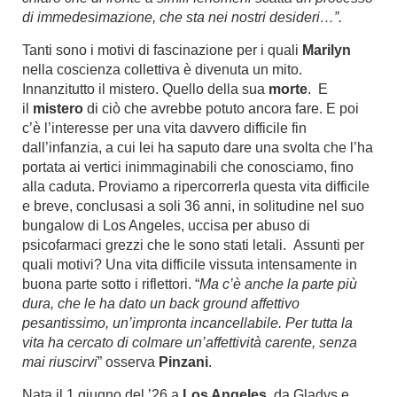
di immedesimazione, che sta nei nostri desideri…”.
Tanti sono i motivi di fascinazione per i quali
Marilyn
nella coscienza collettiva è divenuta un mito.
Innanzitutto il mistero. Quello della sua
morte
. E
il
mistero
di ciò che avrebbe potuto ancora fare. E poi
c’è l’interesse per una vita davvero difficile fin
dall’infanzia, a cui lei ha saputo dare una svolta che l’ha
portata ai vertici inimmaginabili che conosciamo, fino
alla caduta. Proviamo a ripercorrerla questa vita difficile
e breve, conclusasi a soli 36 anni, in solitudine nel suo
bungalow di Los Angeles, uccisa per abuso di
psicofarmaci grezzi che le sono stati letali. Assunti per
quali motivi? Una vita difficile vissuta intensamente in
buona parte sotto i riflettori. “
Ma c’è anche la parte più
dura, che le ha dato un back ground affettivo
pesantissimo, un’impronta incancellabile. Per tutta la
vita ha cercato di colmare un’affettività carente, senza
mai riuscirvi
” osserva
Pinzani
.
Nata il 1 giugno del ’26 a
Los Angeles
, da Gladys e