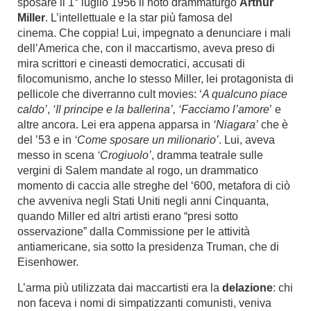
sposare il 1° luglio 1956 il noto drammaturgo
Arthur
Miller
. L’intellettuale e la star più famosa del
cinema. Che coppia! Lui, impegnato a denunciare i mali
dell’America che, con il maccartismo, aveva preso di
mira scrittori e cineasti democratici, accusati di
filocomunismo, anche lo stesso Miller, lei protagonista di
pellicole che diverranno cult movies: ‘
A qualcuno piace
caldo
’
,
‘
Il principe e la ballerina
’, ‘
Facciamo l’amore
’ e
altre ancora. Lei era appena apparsa in
‘
Niagara
’
che è
del ’53 e in
‘
Come sposare un milionario
’
. Lui, aveva
messo in scena
‘Crogiuolo’
, dramma teatrale sulle
vergini di Salem mandate al rogo, un drammatico
momento di caccia alle streghe del ‘600, metafora di ciò
che avveniva negli Stati Uniti negli anni Cinquanta,
quando Miller ed altri artisti erano “presi sotto
osservazione” dalla Commissione per le attività
antiamericane, sia sotto la presidenza Truman, che di
Eisenhower.
L’arma più utilizzata dai maccartisti era la
delazione
: chi
non faceva i nomi di simpatizzanti comunisti, veniva