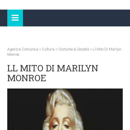
Agenzia Comunica
>
Cultura
>
Costume & Società
>
Ll Mito Di Marilyn
Monroe
LL MITO DI MARILYN
MONROE