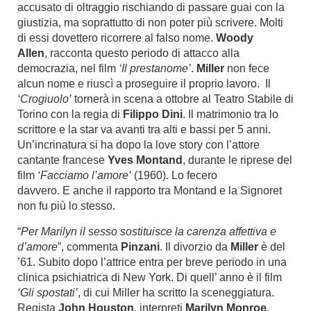
accusato di oltraggio rischiando di passare guai con la
giustizia, ma soprattutto di non poter più scrivere. Molti
di essi dovettero ricorrere al falso nome.
Woody
Allen
, racconta questo periodo di attacco alla
democrazia, nel film
‘Il prestanome’
.
Miller
non fece
alcun nome e riuscì a proseguire il proprio lavoro. Il
‘Crogiuolo’
tornerà in scena a ottobre al Teatro Stabile di
Torino con la regia di
Filippo Dini
. Il matrimonio tra lo
scrittore e la star va avanti tra alti e bassi per 5 anni.
Un’incrinatura si ha dopo la love story con l’attore
cantante francese
Yves Montand
, durante le riprese del
film
‘Facciamo l’amore’
(1960). Lo fecero
davvero. E anche il rapporto tra Montand e la Signoret
non fu più lo stesso.
“
Per Marilyn il sesso sostituisce la carenza affettiva e
d’amore
”, commenta
Pinzani
. Il divorzio da
Miller
è del
’61. Subito dopo l’attrice entra per breve periodo in una
clinica psichiatrica di New York. Di quell’ anno è il film
‘Gli spostati’
, di cui Miller ha scritto la sceneggiatura.
Regista
John Houston
, interpreti
Marilyn Monroe
,