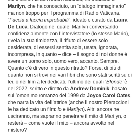
Marilyn
, che ha conosciuto, un “dialogo immaginario”
ma non troppo per il programma di Radio Vaticana,
“
Faccia a faccia improbabili
”, ideato e curato da
Laura
De Luca
. Dialogo nel quale, Marilyn conversando
confidenzialmente con l’intervistatore (lo stesso Mario),
rivela la sua timidezza, il rifiuto di essere solo
desiderata, di essersi sentita sola, usata, ignorata,
incompresa, in quanto – dice – il sogno di noi donne è
avere un uomo solo, uomo vero, accanto. Sempre.
Quanto c’è di vero in questo ritratto? Forse, di più di
quanto non si trovi nei vari libri che sono stati scritti su di
lei, o nei film a lei dedicati, l’ultimo dei quali
‘
Blonde
’
è
del 2022, scritto e diretto da
Andrew Dominik
, basato
sull’omonimo romanzo del 1999 da
Joyce Carol Oates
,
che narra la vita dell’attrice (anche il nostro Pieraccioni
le ha dedicato un film:
Io e Marilyn
). Altri ancora ne
usciranno, ma sapranno penetrare il mito di Marilyn, o
resterà – come vuole il mito – ancora avvolto nel
mistero?