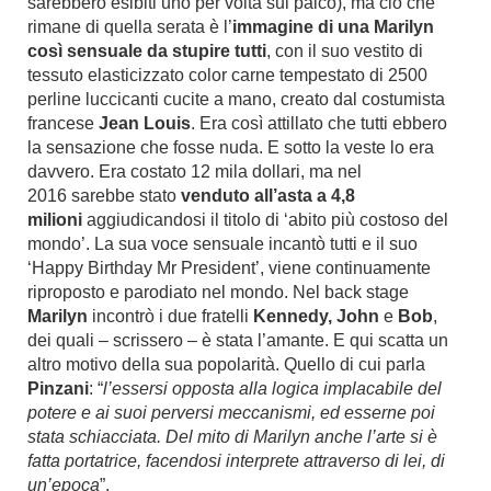
sarebbero esibiti uno per volta sul palco), ma ciò che
rimane di quella serata è l’
immagine di una Marilyn
così sensuale da stupire tutti
, con il suo vestito di
tessuto elasticizzato color carne tempestato di 2500
perline luccicanti cucite a mano, creato dal costumista
francese
Jean Louis
. Era così attillato che tutti ebbero
la sensazione che fosse nuda. E sotto la veste lo era
davvero. Era costato 12 mila dollari, ma nel
2016 sarebbe stato
venduto all’asta a 4,8
milioni
aggiudicandosi il titolo di ‘abito più costoso del
mondo’. La sua voce sensuale incantò tutti e il suo
‘Happy Birthday Mr President’, viene continuamente
riproposto e parodiato nel mondo. Nel back stage
Marilyn
incontrò i due fratelli
Kennedy, John
e
Bob
,
dei quali – scrissero – è stata l’amante. E qui scatta un
altro motivo della sua popolarità. Quello di cui parla
Pinzani
: “
l’essersi opposta alla logica implacabile del
potere e ai suoi perversi meccanismi, ed esserne poi
stata schiacciata. Del mito di Marilyn anche l’arte si è
fatta portatrice, facendosi interprete attraverso di lei, di
un’epoca
”.