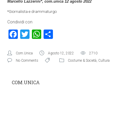
Marcello Lazzerini*, com.unica 12 agosto 2022
*Giornalista e drammaturgo
Condividi con
Facebook
Twitter
WhatsApp
Condividi
Com.Unica
Agosto 12, 2022
2710
No Comments
Costume & Società
,
Cultura
COM.UNICA