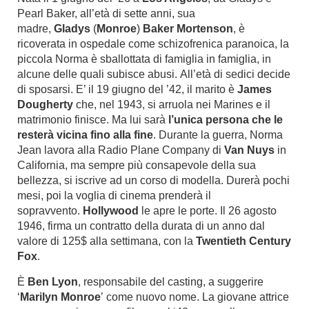
Pearl Baker, all’età di sette anni, sua
madre,
Gladys
(
Monroe
)
Baker Mortenson
, è
ricoverata in ospedale come schizofrenica paranoica, la
piccola Norma è sballottata di famiglia in famiglia, in
alcune delle quali subisce abusi. All’età di sedici decide
di sposarsi. E’ il 19 giugno del ’42, il marito è
James
Dougherty
che, nel 1943, si arruola nei Marines e il
matrimonio finisce. Ma lui sarà
l’unica persona che le
resterà vicina fino alla fine
. Durante la guerra, Norma
Jean lavora alla Radio Plane Company di
Van Nuys
in
California, ma sempre più consapevole della sua
bellezza, si iscrive ad un corso di modella. Durerà pochi
mesi, poi la voglia di cinema prenderà il
sopravvento.
Hollywood
le apre le porte. Il 26 agosto
1946, firma un contratto della durata di un anno dal
valore di 125$ alla settimana, con la
Twentieth Century
Fox
.
È
Ben Lyon
, responsabile del casting, a suggerire
‘
Marilyn Monroe
’ come nuovo nome. La giovane attrice