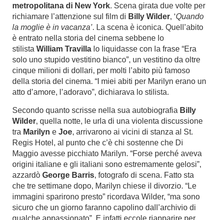
metropolitana di New York
. Scena girata due volte per
richiamare l’attenzione sul film di
Billy Wilder
, ‘
Quando
la moglie è in vacanza’
. La scena è iconica. Quell’abito
è entrato nella storia del cinema sebbene lo
stilista
William Travilla
lo liquidasse con la frase “Era
solo uno stupido vestitino bianco”, un vestitino da oltre
cinque milioni di dollari, per molti l’abito più famoso
della storia del cinema. “I miei abiti per Marilyn erano un
atto d’amore, l’adoravo”, dichiarava lo stilista.
Secondo quanto scrisse nella sua autobiografia
Billy
Wilder
, quella notte, le urla di una violenta discussione
tra
Marilyn
e
Joe
, arrivarono ai vicini di stanza al St.
Regis Hotel, al punto che c’è chi sostenne che Di
Maggio avesse picchiato Marilyn. “Forse perché aveva
origini italiane e gli italiani sono estremamente gelosi”,
azzardò
George Barris
, fotografo di scena. Fatto sta
che tre settimane dopo, Marilyn chiese il divorzio. “Le
immagini sparirono presto” ricordava Wilder, “ma sono
sicuro che un giorno faranno capolino dall’archivio di
qualche appassionato”. E infatti eccole riapparire per