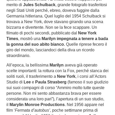
merito di
Jules Schulback
, grande fotografo trasferitosi
negli Stati Uniti perché, ebreo, doveva fuggire dalla
Germania hitleriana. Quel luglio del 1954 Schulback si
trovava a New York, dove stavano girando una scena
bizzarra e divertente. Non se la fece scappare. Un
filmato di pochi secondi, pubblicato dal
New York
Times
, mostrò una
Marilyn impegnata a tenere a bada
la gonna del suo abito bianco.
Quelle riprese fecero il
giro del mondo, lasciandoci della diva un ricordo
straordinario.
All’epoca, la bellissima
Marilyn
aveva già operato
scelte importanti: la rottura con la Fox, perché stanca dei
soliti ruoli, il trasferimento a
New York
, i corsi all’Actors
Studio di
Lee
e
Paula Strasberg
(famoso il suo giudizio
sui suoi compagni di corso “Ammiro molto tutte queste
persone. Non mi sento abbastanza brava per essere
considerata una loro pari”), l’apertura di un suo studio,
il
Marylin Monroe Productions
. Nel 1956 appare nel
film ‘
Fermata d’autobus’
, poche settimane prima di