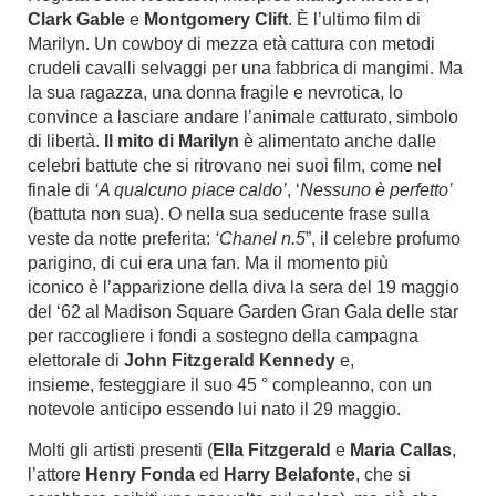
Clark Gable
e
Montgomery Clift
. È l’ultimo film di
Marilyn. Un cowboy di mezza età cattura con metodi
crudeli cavalli selvaggi per una fabbrica di mangimi. Ma
la sua ragazza, una donna fragile e nevrotica, lo
convince a lasciare andare l’animale catturato, simbolo
di libertà.
Il mito di Marilyn
è alimentato anche dalle
celebri battute che si ritrovano nei suoi film, come nel
finale di
‘A qualcuno piace caldo’
, ‘
Nessuno è perfetto’
(battuta non sua). O nella sua seducente frase sulla
veste da notte preferita:
‘Chanel n.5
”, il celebre profumo
parigino, di cui era una fan. Ma il momento più
iconico è l’apparizione della diva la sera del 19 maggio
del ‘62 al Madison Square Garden Gran Gala delle star
per raccogliere i fondi a sostegno della campagna
elettorale di
John Fitzgerald Kennedy
e,
insieme, festeggiare il suo 45 ° compleanno, con un
notevole anticipo essendo lui nato il 29 maggio.
Molti gli artisti presenti (
Ella Fitzgerald
e
Maria Callas
,
l’attore
Henry Fonda
ed
Harry Belafonte
, che si