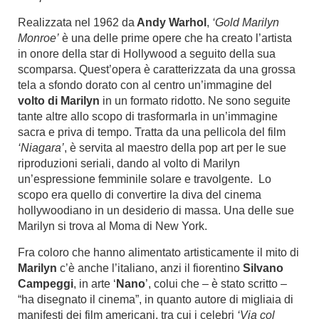
Realizzata nel 1962 da
Andy Warhol
,
‘
Gold Marilyn
Monroe
’
è una delle prime opere che ha creato l’artista
in onore della star di Hollywood a seguito della sua
scomparsa. Quest’opera è caratterizzata da una grossa
tela a sfondo dorato con al centro un’immagine del
volto di Marilyn
in un formato ridotto. Ne sono seguite
tante altre allo scopo di trasformarla in un’immagine
sacra e priva di tempo. Tratta da una pellicola del film
‘Niagara’
, è servita al maestro della pop art per le sue
riproduzioni seriali, dando al volto di Marilyn
un’espressione femminile solare e travolgente. Lo
scopo era quello di convertire la diva del cinema
hollywoodiano in un desiderio di massa. Una delle sue
Marilyn si trova al Moma di New York.
Fra coloro che hanno alimentato artisticamente il mito di
Marilyn
c’è anche l’italiano, anzi il fiorentino
Silvano
Campeggi
, in arte ‘
Nano
’, colui che – è stato scritto –
“ha disegnato il cinema”, in quanto autore di migliaia di
manifesti dei film americani, tra cui i celebri
‘Via col