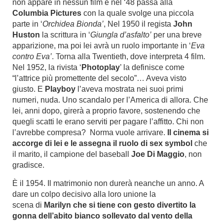
non appare in nessun film e nel ‘48 passa alla
Columbia Pictures
con la quale svolge una piccola
parte in ‘
Orchidea Bionda
’
, Nel 1950 il regista
John
Huston
la scrittura in ‘
Giungla d’asfalto
’
per una breve
apparizione, ma poi lei avrà un ruolo importante in ‘
Eva
contro Eva
’
. Torna alla Twentieth, dove interpreta 4 film.
Nel 1952, la rivista ‘
Photoplay
’ la definisce come
“l’attrice più promettente del secolo”… Aveva visto
giusto. E
Playboy
l’aveva mostrata nei suoi primi
numeri, nuda. Uno scandalo per l’America di allora. Che
lei, anni dopo, girerà a proprio favore, sostenendo che
quegli scatti le erano serviti per pagare l’affitto. Chi non
l’avrebbe compresa? Norma vuole arrivare.
Il cinema si
accorge di lei e le assegna il ruolo di sex symbol
che
il marito, il campione del baseball
Joe Di Maggio
, non
gradisce.
È il 1954. Il matrimonio non durerà neanche un anno. A
dare un colpo decisivo alla loro unione la
scena di
Marilyn che si tiene con gesto divertito la
gonna dell’abito bianco sollevato dal vento della