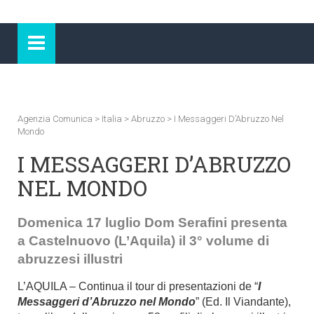
Agenzia Comunica
>
Italia
>
Abruzzo
>
I Messaggeri D’Abruzzo Nel
Mondo
I MESSAGGERI D’ABRUZZO
NEL MONDO
Domenica 17 luglio Dom Serafini presenta
a Castelnuovo (L’Aquila) il 3° volume di
abruzzesi illustri
L’AQUILA – Continua il tour di presentazioni de “
I
Messaggeri d’Abruzzo nel Mondo
” (Ed. Il Viandante),