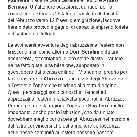
Palmerini
, l’autore
Dom Serafini
e l’editore
Arturo
Bernava
. Un’ulteriore occasione, dunque, per far
conoscere le storie di 58 talenti, partiti da 36 località
dell’Abruzzo verso 12 Paesi d’emigrazione, laddove
hanno dato prova d’ingegno, di capacità imprenditoriale
e di valore intellettuale.
Le avvincenti avventure degli abruzzesi all’estero non
finiscono mai, come afferma
Dom Serafini
e da anni
documenta, raccontando le loro storie di vita. L’autore
ne ha fatto quasi una missione, supportato in
quest’opera dalla casa editrice Il Viandante, proprio per
far conoscere in
Abruzzo
il successo degli Abruzzesi
all’estero e l’onore che rendono alla terra d’origine.
Questi personaggi sono conosciuti, famosi ed
apprezzati all’estero, ma talvolta poco noti in Abruzzo.
Proprio per questa ragione l’opera di
Serafini
è molto
importante, anche per le Istituzioni, che da un lato
dovrebbero meglio conoscere gli Abruzzesi nel mondo e
dall’altro convincersi che dalla migliore conoscenza
delle nostre comunità all’estero possono nascere