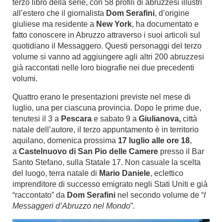
terzo libro della serie, con 58 profili di abruzzesi illustri
all’estero che il giornalista
Dom Serafini
, d’origine
giuliese ma residente a
New York
, ha documentato e
fatto conoscere in Abruzzo attraverso i suoi articoli sul
quotidiano il Messaggero. Questi personaggi del terzo
volume si vanno ad aggiungere agli altri 200 abruzzesi
già raccontati nelle loro biografie nei due precedenti
volumi.
Quattro erano le presentazioni previste nel mese di
luglio, una per ciascuna provincia. Dopo le prime due,
tenutesi il 3 a
Pescara
e sabato 9 a
Giulianova,
città
natale dell’autore, il terzo appuntamento è in territorio
aquilano, domenica prossima
17 luglio alle ore 18
,
a
Castelnuovo di San Pio delle Camere
presso il Bar
Santo Stefano, sulla Statale 17. Non casuale la scelta
del luogo, terra natale di
Mario Daniele
, eclettico
imprenditore di successo emigrato negli Stati Uniti e già
“raccontato” da
Dom Serafini
nel secondo volume de “
I
Messaggeri d’Abruzzo nel Mondo
”.