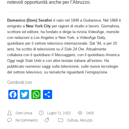
notevoli opportunità anche per l’Abruzzo.
Domenico (Dom) Serafini
è nato nel 1949 a Giulianova. Nel 1968 è
emigrato a
New York City
per ragioni di studio e lavoro. Giornalista,
scrittore ed editore, ha fondato e dirige la rivista VideoAge, mensile
con redazioni a Los Angeles e New York, e VideoAge Daily,
quotidiano per il settore televisivo internazionale. Dal ’94, e per 10
anni, ha scritto di televisione su
il Sole 24 Ore
. Attualmente
collabora con il quotidiano
Il Messaggero,
con il quotidiano
America
Oggi
negli Stati Uniti e con altre testate italiane all’estero. Ha
pubblicato numerosi saggi sulla televisione, sulle nuove tecnologie
del settore televisivo, su tematiche riguardanti l’emigrazione.
Condividi con
Facebook
Twitter
WhatsApp
Condividi
Com.Unica
Luglio 12, 2022
2602
No Comments
Cultura
,
Abruzzo