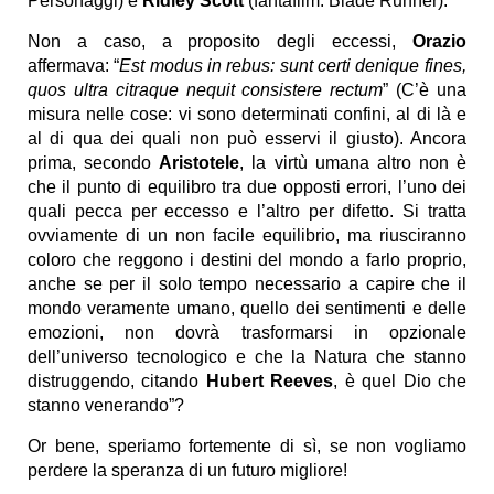
Personaggi) e
Ridley Scott
(fantafilm: Blade Runner).
Non a caso, a proposito degli eccessi,
Orazio
affermava: “
Est modus in rebus: sunt certi denique fines,
quos ultra citraque nequit consistere rectum
” (C’è una
misura nelle cose: vi sono determinati confini, al di là e
al di qua dei quali non può esservi il giusto). Ancora
prima, secondo
Aristotele
, la virtù umana altro non è
che il punto di equilibro tra due opposti errori, l’uno dei
quali pecca per eccesso e l’altro per difetto. Si tratta
ovviamente di un non facile equilibrio, ma riusciranno
coloro che reggono i destini del mondo a farlo proprio,
anche se per il solo tempo necessario a capire che il
mondo veramente umano, quello dei sentimenti e delle
emozioni, non dovrà trasformarsi in opzionale
dell’universo tecnologico e che la Natura che stanno
distruggendo, citando
Hubert Reeves
, è quel Dio che
stanno venerando”?
Or bene, speriamo fortemente di sì, se non vogliamo
perdere la speranza di un futuro migliore!