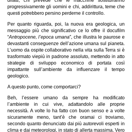
difatti, chi prevede che le macchine sostituiranno
progressivamente gli uomini e chi, addirittura, teme che
questi potrebbero persino perderne il controllo.
Per quanto riguarda, poi, la nuova era geologica, un
messaggio più che significativo ce lo offre il docufilm
“
Antropocene, l’epoca umana
”, che illustra le paurose e
devastanti conseguenze dell’azione umana sul pianeta.
L’uomo da ospite collaborativo nella vita sulla Terra si è
trasformato viepiù in padrone assoluto, mettendo in atto
strategie di sviluppo economico di portata così
impattante sull’ambiente da influenzare il tempo
geologico.
A questo punto, come comportarci?
Beh, l’essere umano da sempre ha modificato
l’ambiente in cui vive, adattandolo alle proprie
necessità. A volte lo ha fatto con buon senso e a volte
sicuramente meno, tant’è che oramai ci troviamo,
secondo quanto denunciato dai più autorevoli esperti in
clima e dai meteorologi, in stato di allerta massima. Vero