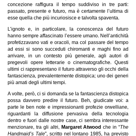
concezione raffigura il tempo suddiviso in tre parti:
passato, presente e futuro, ma è certamente l’ultima di
esse quella che più incuriosisce e talvolta spaventa.
L’ignoto e, in particolare, la conoscenza del futuro
hanno sempre affascinato l’essere umano. Nell’antichità
profetizzavano vati e oracoli, ma col passare del tempo
ad essi si sono succeduti chiromanti e maghi fino ad
arrivare, in un contesto più generale, agli autori di
pregevoli opere letterarie o cinematografiche. Questi
ultimi ci rappresentano il futuro attraverso gli occhi della
fantascienza, prevalentemente distopica; uno dei generi
più amati degli ultimi tempi.
A volte, però, ci si domanda se la fantascienza distopica
possa davvero predire il futuro. Beh, giudicate voi: a
parte le ben note e impressionanti profezie orwelliane,
riguardanti la diffusione pervasiva della tecnologia
dentro e fuori dalle nostre case, ci sembra interessante
menzionare, tra gli altri,
Margaret Atwood
che in “
The
Handmaid’s Tale
”, scritto nel lontano 1985, ha previsto