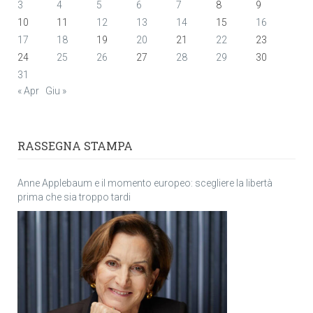
3
4
5
6
7
8
9
10
11
12
13
14
15
16
17
18
19
20
21
22
23
24
25
26
27
28
29
30
31
« Apr
Giu »
RASSEGNA STAMPA
Anne Applebaum e il momento europeo: scegliere la libertà
prima che sia troppo tardi