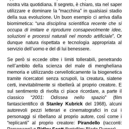
nostra vita quotidiana. Il segreto, è chiaro, sta nel saper
utilizzare e dominare la “macchina” in qualsiasi stadio
della sua evoluzione. Un buon esempio ci arriva dalla
biomimetica: “
una disciplina scientifica recente che si
occupa di imitare e riprodurre consapevolmente idee,
soluzioni e processi naturali nel mondo artificiale
”. Or
dunque natura rispettata e tecnologia appropriata al
servizio dell’uomo e del di lui benessere.
Se però si eccede oltre i limiti tollerabili, penetrando
nell’ambito della scienza del male di mengheliana
memoria e utilizzando cervelloticamente la biogenetica
tramite ricercatori senza scrupoli, la creatura, siatene
certi, inevitabilmente si ribellerà al proprio creatore. E
sul sentimento di rivolta ci piace ricordare, a parte il
classico “
2001: Odissea nello spazio
” (film
fantascientifico di
Stanley Kubrick
del 1968), alcuni
autorevoli pezzi letterari e cinematografici in cui i
personaggi si ribellano al proprio autore, così come i
“replicanti” al proprio creatore:
Pirandello
(racconti: