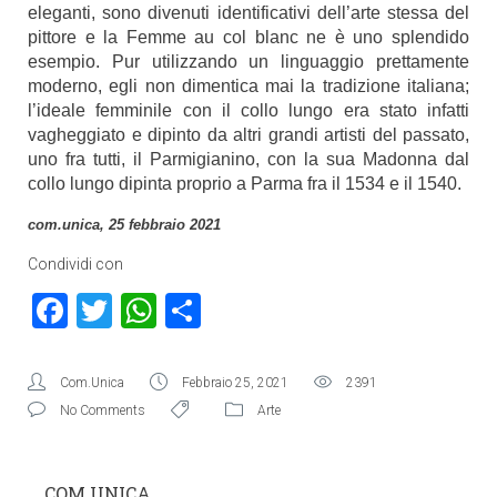
eleganti, sono divenuti identificativi dell’arte stessa del
pittore e la Femme au col blanc ne è uno splendido
esempio. Pur utilizzando un linguaggio prettamente
moderno, egli non dimentica mai la tradizione italiana;
l’ideale femminile con il collo lungo era stato infatti
vagheggiato e dipinto da altri grandi artisti del passato,
uno fra tutti, il Parmigianino, con la sua Madonna dal
collo lungo dipinta proprio a Parma fra il 1534 e il 1540.
com.unica, 25 febbraio 2021
Condividi con
Facebook
Twitter
WhatsApp
Condividi
Com.Unica
Febbraio 25, 2021
2391
No Comments
Arte
COM.UNICA