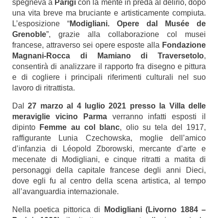
spegneva a
Parigi
con la mente in preda al delirio, dopo
una vita breve ma bruciante e artisticamente compiuta.
L’esposizione “
Modigliani. Opere dal Musée de
Grenoble
”, grazie alla collaborazione col musei
francese, attraverso sei opere esposte alla
Fondazione
Magnani-Rocca di Mamiano di Traversetolo
,
consentirà di analizzare il rapporto fra disegno e pittura
e di cogliere i principali riferimenti culturali nel suo
lavoro di ritrattista.
Dal
27 marzo al 4 luglio 2021
presso la Villa delle
meraviglie vicino Parma
verranno infatti esposti il
dipinto
Femme au col blanc
, olio su tela del 1917,
raffigurante Lunia Czechowska, moglie dell’amico
d’infanzia di Léopold Zborowski, mercante d’arte e
mecenate di Modigliani, e cinque ritratti a matita di
personaggi della capitale francese degli anni Dieci,
dove egli fu al centro della scena artistica, al tempo
all’avanguardia internazionale.
Nella poetica pittorica di
Modigliani (Livorno 1884 –