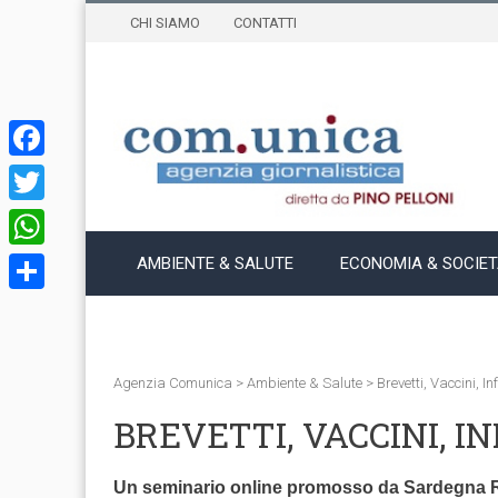
CHI SIAMO
CONTATTI
Facebook
Twitter
WhatsApp
AMBIENTE & SALUTE
ECONOMIA & SOCIE
Condividi
Agenzia Comunica
>
Ambiente & Salute
>
Brevetti, Vaccini, I
BREVETTI, VACCINI, I
Un seminario online promosso da Sardegna Ri