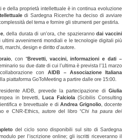
i e della proprietà intellettuale è in continua evoluzione
ellettuale
di Sardegna Ricerche ha deciso di avviare
 complessità del tema e fornire gli strumenti per gestirla.
ne
, della durata di un’ora, che spazieranno
dai vaccini
 ultimi avvenimenti mondiali e le tecnologie digitali più
, marchi, design e diritto d’autore.
braio
, con “
Brevetti, vaccini, informazioni e dati –
seminario su due date di cui l’ultima è prevista l’11 marzo
 collaborazione con
AIDB – Associazione Italiana
la piattaforma GoToMeeting a partire dalle ore 15:00.
residente AIDB, prevede la partecipazione di
Giulia
ropea in brevetti,
Luca Falciola
(Scibilis Consulting
entifica e brevettuale e di
Andrea Grignolio
, docente
ano e CNR-Ethics, autore del libro “
Chi ha paura dei
mpleto
del ciclo sono disponibili sul sito di Sardegna
odulo per l’iscrizione online; gli iscritti riceveranno il