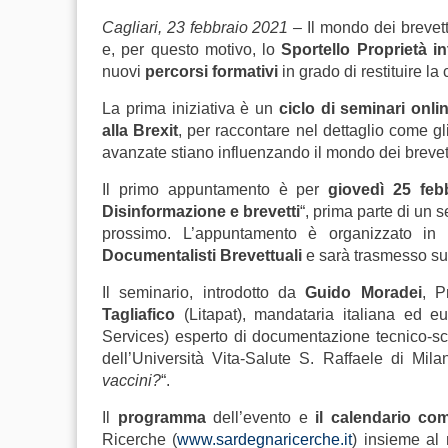
Cagliari, 23 febbraio 2021 –
Il mondo dei brevett
e, per questo motivo, lo
Sportello Proprietà int
nuovi
percorsi formativi
in grado di restituire la
La prima iniziativa è un
ciclo di seminari onli
alla Brexit
, per raccontare nel dettaglio come gli
avanzate stiano influenzando il mondo dei brevetti
Il primo appuntamento è per
giovedì 25 feb
Disinformazione e brevetti
“, prima parte di un 
prossimo. L’appuntamento è organizzato in
Documentalisti Brevettuali
e sarà trasmesso sul
Il seminario, introdotto da
Guido Moradei
, P
Tagliafico
(Litapat), mandataria italiana ed eu
Services) esperto di documentazione tecnico-sci
dell’Università Vita-Salute S. Raffaele di Mil
vaccini?
“.
Il
programma
dell’evento e
il calendario co
Ricerche (
www.sardegnaricerche.it
) insieme al m