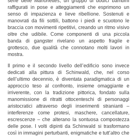
serie delle
Marionettes
, un gruppo di dodici bambini
raffigurati in pose e atteggiamenti che esprimono un
senso di impazienza e lieve ribellione. Sostenuti e
manovrati da fili sottili, battono i piedi e scuotono le
braccia con movimenti ripetitivi, creando un ritmo visivo
oltre che udibile. Come componenti di una piccola
banda di gangster rivelano un aspetto fragile e
grottesco, due qualità che connotano molti lavori in
mostra.
Il primo e il secondo livello dell’edificio sono invece
dedicati alla pittura di Schinwald, che, nel corso
dell’ultimo decennio, è diventata paradigmatica di un
approccio teso al confronto, insieme omaggiante e
irriverente, con la tradizione pittorica, fondato sulla
manomissione di ritratti ottocenteschi di personaggi
aristocratici attraverso degli inserimenti stranianti –
interferenze come protesi, maschere, cancellature,
escrescenze – che alterano la sontuosa compostezza
delle pose. I volti dipinti da Schinwald si trasformano
così in immagini perturbanti, enigmatiche e tutt’altro che