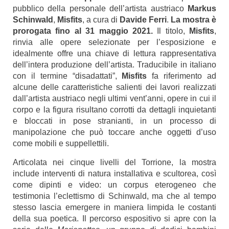
pubblico della personale dell’artista austriaco
Markus
Schinwald
,
Misfits
, a cura di
Davide Ferri
.
La mostra è
prorogata fino al 31 maggio 2021.
Il titolo,
Misfits
,
rinvia alle opere selezionate per l’esposizione e
idealmente offre una chiave di lettura rappresentativa
dell’intera produzione dell’artista. Traducibile in italiano
con il termine “disadattati”,
Misfits
fa riferimento ad
alcune delle caratteristiche salienti dei lavori realizzati
dall’artista austriaco negli ultimi vent’anni, opere in cui il
corpo e la figura risultano corrotti da dettagli inquietanti
e bloccati in pose stranianti, in un processo di
manipolazione che può toccare anche oggetti d’uso
come mobili e suppellettili.
Articolata nei cinque livelli del Torrione, la mostra
include interventi di natura installativa e scultorea, così
come dipinti e video: un corpus eterogeneo che
testimonia l’eclettismo di Schinwald, ma che al tempo
stesso lascia emergere in maniera limpida le costanti
della sua poetica. Il percorso espositivo si apre con la