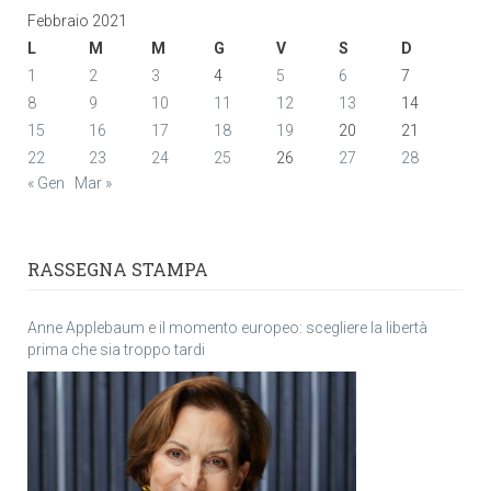
Febbraio 2021
L
M
M
G
V
S
D
1
2
3
4
5
6
7
8
9
10
11
12
13
14
15
16
17
18
19
20
21
22
23
24
25
26
27
28
« Gen
Mar »
RASSEGNA STAMPA
Anne Applebaum e il momento europeo: scegliere la libertà
prima che sia troppo tardi