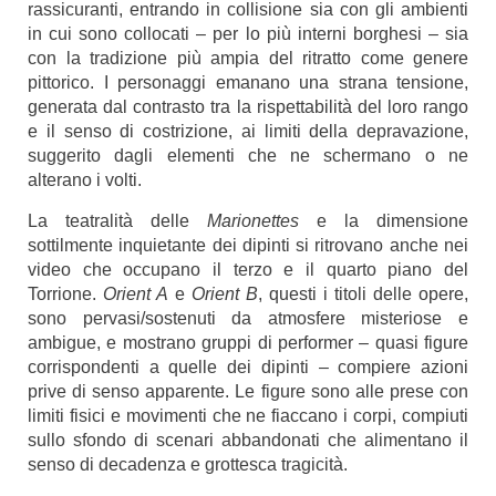
rassicuranti, entrando in collisione sia con gli ambienti
in cui sono collocati – per lo più interni borghesi – sia
con la tradizione più ampia del ritratto come genere
pittorico. I personaggi emanano una strana tensione,
generata dal contrasto tra la rispettabilità del loro rango
e il senso di costrizione, ai limiti della depravazione,
suggerito dagli elementi che ne schermano o ne
alterano i volti.
La teatralità delle
Marionettes
e la dimensione
sottilmente inquietante dei dipinti si ritrovano anche nei
video che occupano il terzo e il quarto piano del
Torrione.
Orient A
e
Orient B
, questi i titoli delle opere,
sono pervasi/sostenuti da atmosfere misteriose e
ambigue, e mostrano gruppi di performer – quasi figure
corrispondenti a quelle dei dipinti – compiere azioni
prive di senso apparente. Le figure sono alle prese con
limiti fisici e movimenti che ne fiaccano i corpi, compiuti
sullo sfondo di scenari abbandonati che alimentano il
senso di decadenza e grottesca tragicità.