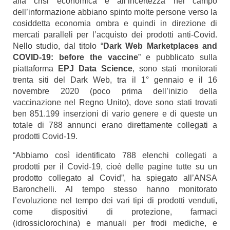
alla crisi economica e all’incertezza nel campo
dell’informazione abbiano spinto molte persone verso la
cosiddetta economia ombra e quindi in direzione di
mercati paralleli per l’acquisto dei prodotti anti-Covid.
Nello studio, dal titolo “
Dark Web Marketplaces and
COVID-19: before the vaccine
” e pubblicato sulla
piattaforma
EPJ Data Science
, sono stati monitorati
trenta siti del Dark Web, tra il 1° gennaio e il 16
novembre 2020 (poco prima dell’inizio della
vaccinazione nel Regno Unito), dove sono stati trovati
ben 851.199 inserzioni di vario genere e di queste un
totale di 788 annunci erano direttamente collegati a
prodotti Covid-19.
“Abbiamo così identificato 788 elenchi collegati a
prodotti per il Covid-19, cioè delle pagine tutte su un
prodotto collegato al Covid”, ha spiegato all’ANSA
Baronchelli. Al tempo stesso hanno monitorato
l’evoluzione nel tempo dei vari tipi di prodotti venduti,
come dispositivi di protezione, farmaci
(idrossiclorochina) e manuali per frodi mediche, e