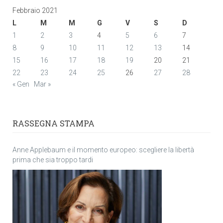
Febbraio 2021
L
M
M
G
V
S
D
1
2
3
4
5
6
7
8
9
10
11
12
13
14
15
16
17
18
19
20
21
22
23
24
25
26
27
28
« Gen
Mar »
RASSEGNA STAMPA
Anne Applebaum e il momento europeo: scegliere la libertà
prima che sia troppo tardi