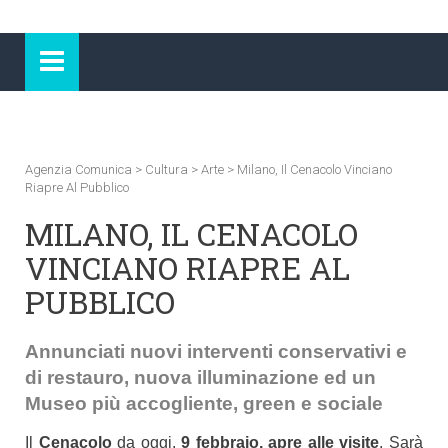
Agenzia Comunica
>
Cultura
>
Arte
>
Milano, Il Cenacolo Vinciano
Riapre Al Pubblico
MILANO, IL CENACOLO
VINCIANO RIAPRE AL
PUBBLICO
Annunciati nuovi interventi conservativi e
di restauro, nuova illuminazione ed un
Museo più accogliente, green e sociale
Il
Cenacolo
da oggi,
9 febbraio, apre alle visite
. Sarà