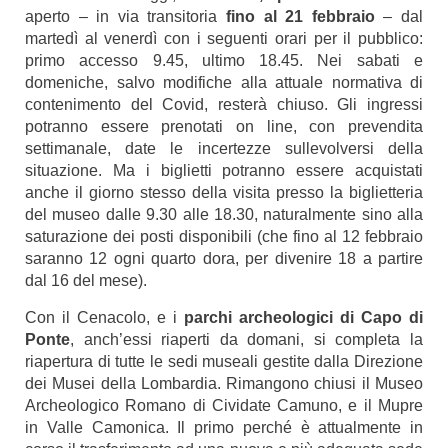
aperto – in via transitoria
fino al 21 febbraio
– dal
martedì al venerdì con i seguenti orari per il pubblico:
primo accesso 9.45, ultimo 18.45. Nei sabati e
domeniche, salvo modifiche alla attuale normativa di
contenimento del Covid, resterà chiuso.
Gli ingressi
potranno essere prenotati on line, con prevendita
settimanale, date le incertezze sullevolversi della
situazione. Ma i biglietti potranno essere acquistati
anche il giorno stesso della visita presso la biglietteria
del museo dalle 9.30 alle 18.30, naturalmente sino alla
saturazione dei posti disponibili (che fino al 12 febbraio
saranno 12 ogni quarto dora, per divenire 18 a partire
dal 16 del mese).
Con il Cenacolo, e i
parchi archeologici di Capo di
Ponte
, anch’essi riaperti da domani, si completa la
riapertura di tutte le sedi museali gestite dalla Direzione
dei Musei della Lombardia. Rimangono chiusi il Museo
Archeologico Romano di Cividate Camuno, e il Mupre
in Valle Camonica. Il primo perché è attualmente in