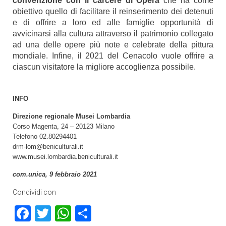
convenzione con il carcere di Opera
che ha come
obiettivo quello di facilitare il reinserimento dei detenuti
e di offrire a loro ed alle famiglie opportunità di
avvicinarsi alla cultura attraverso il patrimonio collegato
ad una delle opere più note e celebrate della pittura
mondiale.
Infine, il 2021 del Cenacolo vuole offrire a
ciascun visitatore la migliore accoglienza possibile.
INFO
Direzione regionale Musei Lombardia
Corso Magenta, 24 – 20123 Milano
Telefono 02.80294401
drm-lom@beniculturali.it
www.musei.lombardia.
beniculturali.it
com.unica, 9 febbraio 2021
Condividi con
Facebook
Twitter
WhatsApp
Condividi