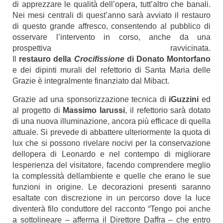
di apprezzare le qualità dell’opera, tutt’altro che banali.
Nei mesi centrali di quest’anno sarà avviato il restauro
di questo grande affresco, consentendo al pubblico di
osservare l’intervento in corso, anche da una
prospettiva ravvicinata.
Il
restauro
della
Crocifissione
di Donato Montorfano
e dei dipinti murali del refettorio di Santa Maria delle
Grazie è integralmente finanziato dal Mibact.
Grazie ad una sponsorizzazione tecnica di
iGuzzini
ed
al progetto di
Massimo Iarussi
, il refettorio sarà dotato
di una nuova illuminazione, ancora più efficace di quella
attuale. Si prevede di abbattere ulteriormente la quota di
lux che si possono rivelare nocivi per la conservazione
dellopera di Leonardo e nel contempo di migliorare
lesperienza del visitatore, facendo comprendere meglio
la complessità dellambiente e quelle che erano le sue
funzioni in origine. Le decorazioni presenti saranno
esaltate con discrezione in un percorso dove la luce
diventerà filo conduttore del racconto “
Tengo poi anche
a sottolineare – afferma il Direttore Daffra – che entro