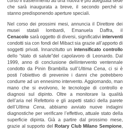
corso il trasferimento ad una nuova e più adeguata sede
che sarà inaugurata a breve, il secondo perché si
stanno predisponendo aperture speciali.
Nel corso dei prossimi mesi, annuncia il Direttore dei
musei statali lombardi, Emanuela Daffra, il
Cenacolo
sarà oggetto di diversi, significativi
interventi
condotti sia con fondi del Mibact sia grazie all’apporto di
soggetti privati.
Innanzitutto un
intensificato controllo
dello “stato di salute”del capolavoro di Leonardo. Dal
1999, anno di conclusione dellintervento ventennale
condotto da Pinin Brambilla sull’
Ultima
Cena
, ci si è
posti l’obiettivo di prevenire i danni che potrebbero
condurre ad un ennesimo intervento. Aggiornando, man
mano che si evolvono, le tecnologie di controllo e
diagnosi sul dipinto. Oltre a monitorare la qualità
dell’aria nel Refettorio e gli aspetti statici della parete
dell’
Ultima
Cena
, abbiamo avviato nuove indagini
diagnostiche per verificare l’effettivo, attuale stato della
superficie dipinta. Già a partire dal prossimo mese,
grazie al supporto del
Rotary Club Milano Sempione
,