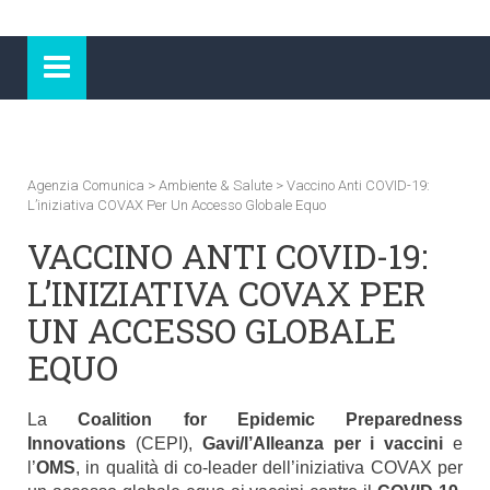
Agenzia Comunica
>
Ambiente & Salute
>
Vaccino Anti COVID-19:
L’iniziativa COVAX Per Un Accesso Globale Equo
VACCINO ANTI COVID-19:
L’INIZIATIVA COVAX PER
UN ACCESSO GLOBALE
EQUO
La
Coalition for Epidemic Preparedness
Innovations
(CEPI),
Gavi/l’Alleanza per i vaccini
e
l’
OMS
, in qualità di co-leader dell’iniziativa COVAX per