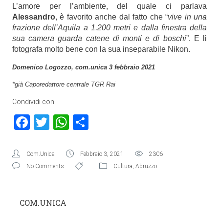
L’amore per l’ambiente, del quale ci parlava
Alessandro
, è favorito anche dal fatto che “
vive in una
frazione dell’Aquila a 1.200 metri e dalla finestra della
sua camera guarda catene di monti e di boschi
”. E li
fotografa molto bene con la sua inseparabile Nikon.
Domenico Logozzo, com.unica 3 febbraio 2021
*già Caporedattore centrale TGR Rai
Condividi con
Facebook
Twitter
WhatsApp
Condividi
Com.Unica
Febbraio 3, 2021
2306
No Comments
Cultura
,
Abruzzo
COM.UNICA