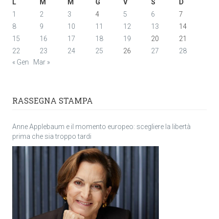
L
M
M
G
V
S
D
1
2
3
4
5
6
7
8
9
10
11
12
13
14
15
16
17
18
19
20
21
22
23
24
25
26
27
28
« Gen
Mar »
RASSEGNA STAMPA
Anne Applebaum e il momento europeo: scegliere la libertà
prima che sia troppo tardi