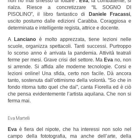
non ho mai smesso di lottare”.
Eva
, la combattente, si
rialza. Riesce a concretizzare “IL SOGNO DI
PISOLINO”, il libro fantastico di
Daniele Fracassi
,
uscito postumo dalle edizioni Carabba. Coraggiosa e
determinata e intelligente regista, attrice e docente.
A
Lanciano
è molto apprezzata, tiene lezioni nelle
scuole, organizza spettacoli. Tanti successi. Purtroppo
lo scorso anno è arrivata la pandemia. Attività teatrali
ferme per mesi. Grave crisi del settore. Ma
Eva
no, non
si arrende. Si affida alle moderne tecnologie. Corsi e
lezioni online! Una sfida, certo non facile. Dà ancora
tanto, sostenuta dall’ottimismo della volontà. “So che in
fondo ritorna tutto quel che dai”, canta Fiorella ed è ciò
che pensa evidentemente l’artista aquilana. Che non si
ferma mai.
Eva Martelli
Eva
è fiera del nipote, che ha interessi non solo nel
campo della fototografia, ma anche dell’arte, della