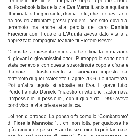
commenti positivi e i “mi piace” dopo la pubblicazione
su Facebook fatta della zia
Eva Martelli
, artista aquilana
illuminata e lungimirante, donna forte, che in questi anni
ha dovuto affrontare grossi problemi, non solo dovuti al
terremoto ma anche alla perdita del caro
Daniele
Fracassi
con il quale a
L’Aquila
aveva dato vita alla
apprezzata compagnia teatrale “Il Piccolo Resto”.
Ottime le rappresentazioni e anche ottima la formazione
di giovani e giovanissimi attori. Purtroppo la sorte non è
stata benevola con questa straordinaria coppia d’arte e
d’amore. Il trasferimento a
Lanciano
imposto dal
terremoto di quel maledetto 6 aprile 2009. La ripartenza.
Poi un’altra tegola si abbatte su Eva. Il grave lutto.
Perde l’amato Daniele “maestro di vita che trasformava
l’impossibile in possibile”, con il quale dal 1990 aveva
condiviso la vita privata e artistica.
Lei non si arrende. La pensa e fa come la “Combattente”
di
Fiorella Mannoia
: “… chi non lotta per qualcosa ha
già comunque perso. E anche se il mondo può far male,