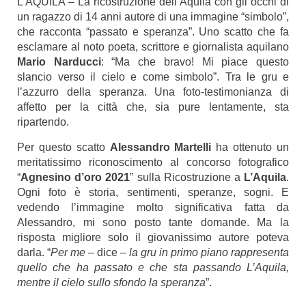
L’AQUILA – La ricostruzione dell’Aquila con gli occhi di
un ragazzo di 14 anni autore di una immagine “simbolo”,
che racconta “passato e speranza”. Uno scatto che fa
esclamare al noto poeta, scrittore e giornalista aquilano
Mario Narducci
: “Ma che bravo! Mi piace questo
slancio verso il cielo e come simbolo”. Tra le gru e
l’azzurro della speranza. Una foto-testimonianza di
affetto per la città che, sia pure lentamente, sta
ripartendo.
Per questo scatto
Alessandro Martelli
ha ottenuto un
meritatissimo riconoscimento al concorso fotografico
“
Agnesino d’oro 2021
” sulla Ricostruzione a
L’Aquila
.
Ogni foto è storia, sentimenti, speranze, sogni. E
vedendo l’immagine molto significativa fatta da
Alessandro, mi sono posto tante domande. Ma la
risposta migliore solo il giovanissimo autore poteva
darla. “
Per me
– dice –
la gru in primo piano rappresenta
quello che ha passato e che sta passando L’Aquila,
mentre il cielo sullo sfondo la speranza
”.