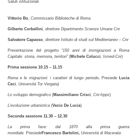
Saluti istituzionali
Vittorio Bo
,
Commissario Biblioteche di Roma
Gilberto Corbellini
,
direttore Dipartimento Scienze Umane Cnr
Salvatore Capasso
,
direttore Istituto di studi sul Mediterraneo – Cnr
Presentazione del progetto
“150 anni di immigrazioni a Roma
Capitale: storia, memoria, territori”
(
Michele Colucci
, Ismed-Cnr
)
Prima sessione 10.15 – 11.15
Roma e le migrazioni: i caratteri di lungo periodo
.
Presiede
Lucia
Ceci
, Università Tor Vergata)
Lo sviluppo demografico
(
Massimiliano Crisci
,
Cnr-Irpps
)
L’evoluzione urbanistica
(
Vezio De Lucia
)
Seconda sessione 11.30 – 12.30
La prima fase: dal 1870 alla prima guerra
mondiale.
Presiede
Francesco Bartolini,
Università di Macerata