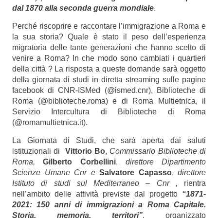
dal 1870 alla seconda guerra mondiale
.
Perché riscoprire e raccontare l’immigrazione a Roma e
la sua storia? Quale è stato il peso dell’esperienza
migratoria delle tante generazioni che hanno scelto di
venire a Roma? In che modo sono cambiati i quartieri
della città ? La risposta a queste domande sarà oggetto
della giornata di studi in diretta streaming sulle pagine
facebook di
CNR-ISMed
(@ismed.cnr),
Biblioteche di
Roma
(@biblioteche.roma) e di
Roma Multietnica
, il
Servizio Intercultura di Biblioteche di Roma
(@
romamultietnica.it
).
La Giornata di Studi, che sarà aperta dai saluti
istituzionali di
Vittorio Bo
,
Commissario Biblioteche di
Roma,
Gilberto Corbellini
,
direttore Dipartimento
Scienze Umane Cnr e
Salvatore Capasso
,
direttore
Istituto di studi sul Mediterraneo – Cnr ,
rientra
nell’ambito delle attività previste dal progetto
“1871-
2021: 150 anni di immigrazioni a Roma Capitale.
Storia, memoria, territori”
, organizzato