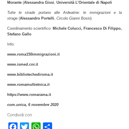
Morante
(
Alessandra Gissi
,
Università L’Orientale di Napoli
Tutte le strade portano alle Ardeatine: le immigrazioni e la
strage
(
Alessandro Portelli
,
Circolo Gianni Bosio
)
Coordinamento scientifico:
Michele Colucci, Francesco Di Filippo,
Stefano Gallo
Info:
www.roma150immigrazioni.it
www.ismed.cnr.it
www.bibliotechediroma.it
www.romamultietnica.it
https://www.romarama.it
com.unica, 6 novembre 2020
Condividi con
Facebook
Twitter
WhatsApp
Condividi