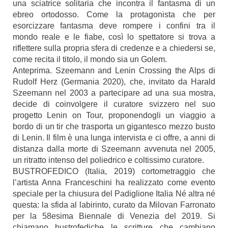
una sciatrice solitaria che incontra il fantasma di un
ebreo ortodosso. Come la protagonista che per
esorcizzare fantasma deve rompere i confini tra il
mondo reale e le fiabe, così lo spettatore si trova a
riflettere sulla propria sfera di credenze e a chiedersi se,
come recita il titolo, il mondo sia un Golem.
Anteprima. Szeemann and Lenin Crossing the Alps di
Rudolf Herz (Germania 2020), che, invitato da Harald
Szeemann nel 2003 a partecipare ad una sua mostra,
decide di coinvolgere il curatore svizzero nel suo
progetto Lenin on Tour, proponendogli un viaggio a
bordo di un tir che trasporta un gigantesco mezzo busto
di Lenin. Il film è una lunga intervista e ci offre, a anni di
distanza dalla morte di Szeemann avvenuta nel 2005,
un ritratto intenso del poliedrico e coltissimo curatore.
BUSTROFEDICO (Italia, 2019) cortometraggio che
l’artista Anna Franceschini ha realizzato come evento
speciale per la chiusura del Padiglione Italia Né altra né
questa: la sfida al labirinto, curato da Milovan Farronato
per la 58esima Biennale di Venezia del 2019. Si
chiamano bustrofediche le scritture che cambiano