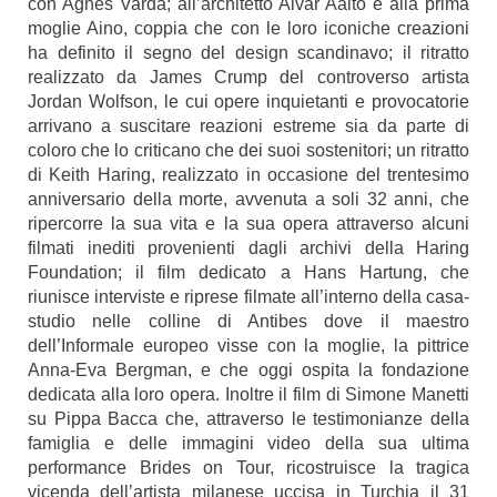
con Agnès Varda; all’architetto Alvar Aalto e alla prima
moglie Aino, coppia che con le loro iconiche creazioni
ha definito il segno del design scandinavo; il ritratto
realizzato da James Crump del controverso artista
Jordan Wolfson, le cui opere inquietanti e provocatorie
arrivano a suscitare reazioni estreme sia da parte di
coloro che lo criticano che dei suoi sostenitori; un ritratto
di Keith Haring, realizzato in occasione del trentesimo
anniversario della morte, avvenuta a soli 32 anni, che
ripercorre la sua vita e la sua opera attraverso alcuni
filmati inediti provenienti dagli archivi della Haring
Foundation; il film dedicato a Hans Hartung, che
riunisce interviste e riprese filmate all’interno della casa-
studio nelle colline di Antibes dove il maestro
dell’Informale europeo visse con la moglie, la pittrice
Anna-Eva Bergman, e che oggi ospita la fondazione
dedicata alla loro opera. Inoltre il film di Simone Manetti
su Pippa Bacca che, attraverso le testimonianze della
famiglia e delle immagini video della sua ultima
performance Brides on Tour, ricostruisce la tragica
vicenda dell’artista milanese uccisa in Turchia il 31