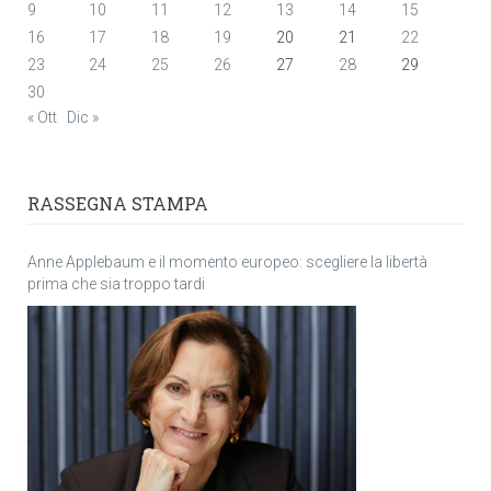
9
10
11
12
13
14
15
16
17
18
19
20
21
22
23
24
25
26
27
28
29
30
« Ott
Dic »
RASSEGNA STAMPA
Anne Applebaum e il momento europeo: scegliere la libertà
prima che sia troppo tardi