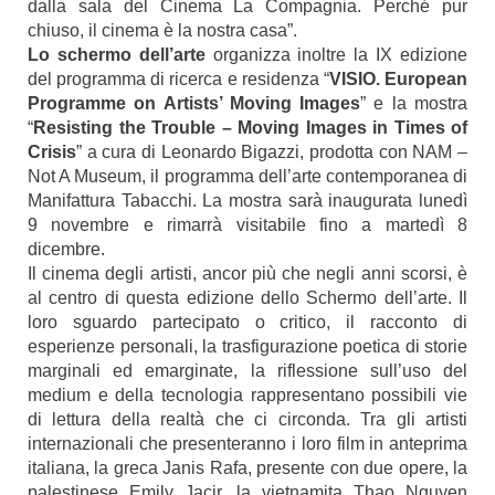
dalla sala del Cinema La Compagnia. Perché pur
chiuso, il cinema è la nostra casa”.
Lo schermo dell’arte
organizza inoltre la IX edizione
del programma di ricerca e residenza “
VISIO. European
Programme on Artists’ Moving Images
” e la mostra
“
Resisting the Trouble – Moving Images in Times of
Crisis
” a cura di Leonardo Bigazzi, prodotta con NAM –
Not A Museum, il programma dell’arte contemporanea di
Manifattura Tabacchi. La mostra sarà inaugurata lunedì
9 novembre e rimarrà visitabile fino a martedì 8
dicembre.
Il cinema degli artisti, ancor più che negli anni scorsi, è
al centro di questa edizione dello Schermo dell’arte. Il
loro sguardo partecipato o critico, il racconto di
esperienze personali, la trasfigurazione poetica di storie
marginali ed emarginate, la riflessione sull’uso del
medium e della tecnologia rappresentano possibili vie
di lettura della realtà che ci circonda. Tra gli artisti
internazionali che presenteranno i loro film in anteprima
italiana, la greca Janis Rafa, presente con due opere, la
palestinese Emily Jacir, la vietnamita Thao Nguyen