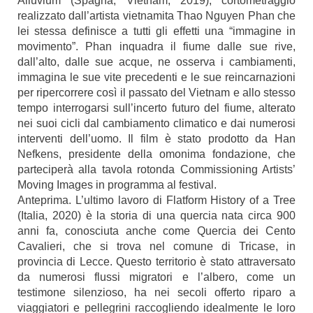
Alluvium (Spagna, Vietnam, 2019), cortometraggio
realizzato dall’artista vietnamita Thao Nguyen Phan che
lei stessa definisce a tutti gli effetti una “immagine in
movimento”. Phan inquadra il fiume dalle sue rive,
dall’alto, dalle sue acque, ne osserva i cambiamenti,
immagina le sue vite precedenti e le sue reincarnazioni
per ripercorrere così il passato del Vietnam e allo stesso
tempo interrogarsi sull’incerto futuro del fiume, alterato
nei suoi cicli dal cambiamento climatico e dai numerosi
interventi dell’uomo. Il film è stato prodotto da Han
Nefkens, presidente della omonima fondazione, che
parteciperà alla tavola rotonda Commissioning Artists’
Moving Images in programma al festival.
Anteprima. L’ultimo lavoro di Flatform History of a Tree
(Italia, 2020) è la storia di una quercia nata circa 900
anni fa, conosciuta anche come Quercia dei Cento
Cavalieri, che si trova nel comune di Tricase, in
provincia di Lecce. Questo territorio è stato attraversato
da numerosi flussi migratori e l’albero, come un
testimone silenzioso, ha nei secoli offerto riparo a
viaggiatori e pellegrini raccogliendo idealmente le loro